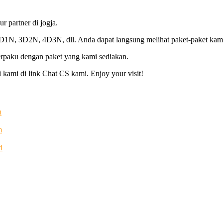
r partner di jogja.
 2D1N, 3D2N, 4D3N, dll. Anda dapat langsung melihat paket-paket kam
rpaku dengan paket yang kami sediakan.
kami di link Chat CS kami. Enjoy your visit!
h
m
i