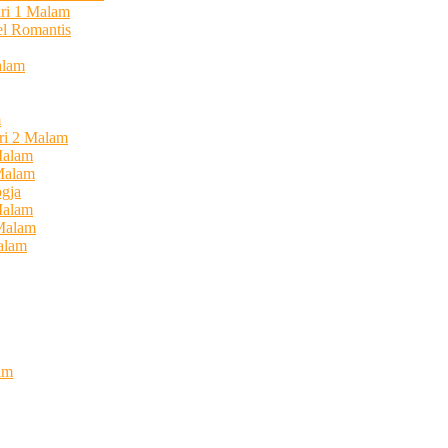
ri 1 Malam
el Romantis
alam
m
ari 2 Malam
Malam
 Malam
ogja
Malam
 Malam
alam
am