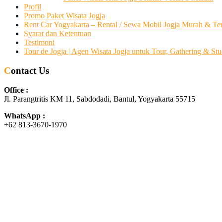
Profil
Promo Paket Wisata Jogja
Rent Car Yogyakarta – Rental / Sewa Mobil Jogja Murah & Te
Syarat dan Ketentuan
Testimoni
Tour de Jogja | Agen Wisata Jogja untuk Tour, Gathering & St
Contact Us
Office :
Jl. Parangtritis KM 11, Sabdodadi, Bantul, Yogyakarta 55715
WhatsApp :
+62 813-3670-1970