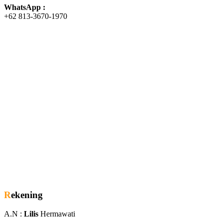
WhatsApp :
+62 813-3670-1970
Rekening
A.N :
Lilis
Hermawati