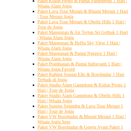
Paket Kulon Progo & Pantai Parangtritis 1 Hari |
Wisata Alam Jogja
Paket Lava Tour Merapi & Bhumi Merapi 1 Hari
| Tour Merapi Jogja
Paket Lava Tour Merapi & Obelix Hills 1 Hari |
Tour de Jogja
Paket Mangunan & Air Terjun Sri Gethuk 1 Hari
| Wisata Alam Jogja
Paket Mangunan & HeHa Sky View 1 Hari |
Wisata Alam Jogja
Paket Mangunan & Pantai Ngrawe 1 Hari |
Wisata Alam Jogja
Paket Prambanan & Pantai Indrayanti 1 Hari |
Wisata Jogja Favorit
Paket Rafting Sungai Ello & Borobudur 1 Hari
Terbaik di Jogja
Paket Studio Alam Gamplong & Kulon Progo 1
Hari | Tour de Jogja
Paket Studio Alam Gamplong & Obelix Hills 1
Hari | Wisata Jogja
Paket Sunrise Setumbu & Lava Tour Merapi 1
Hari | Tour de Jogja
Paket VW Borobudur & Bhumi Merapi 1 Hari |
Wisata Jogja Seru
Paket VW Borobudur & Gereja Ayam Paket 1