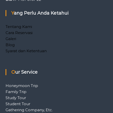
Yang Perlu Anda Ketahui
Tentang Kami
Cara Reservasi
Galeri
Blog
Syarat dan Ketentuan
Our Service
Honeymoon Trip
Family Trip
Study Tour
Student Tour
Gathering Company, Etc.