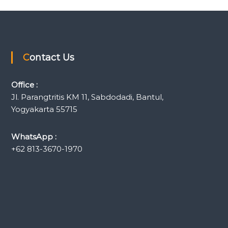
Contact Us
Office :
Jl. Parangtritis KM 11, Sabdodadi, Bantul,
Yogyakarta 55715
WhatsApp :
+62 813-3670-1970