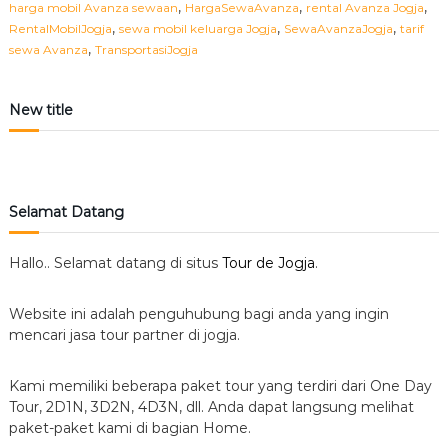
a
,
,
,
harga mobil Avanza sewaan
HargaSewaAvanza
rental Avanza Jogja
5
S
,
,
,
RentalMobilJogja
sewa mobil keluarga Jogja
SewaAvanzaJogja
tarif
e
,
sewa Avanza
TransportasiJogja
w
a
A
New title
v
a
n
z
a
J
Selamat Datang
o
g
j
Hallo.. Selamat datang di situs
Tour de Jogja
.
a
–
S
Website ini adalah penguhubung bagi anda yang ingin
o
mencari jasa tour partner di jogja.
l
u
s
Kami memiliki beberapa paket tour yang terdiri dari One Day
i
Tour, 2D1N, 3D2N, 4D3N, dll. Anda dapat langsung melihat
T
paket-paket kami di bagian Home.
r