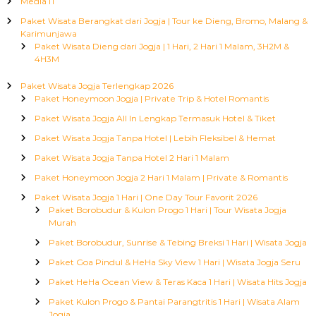
Media IT
Paket Wisata Berangkat dari Jogja | Tour ke Dieng, Bromo, Malang &
Karimunjawa
Paket Wisata Dieng dari Jogja | 1 Hari, 2 Hari 1 Malam, 3H2M &
4H3M
Paket Wisata Jogja Terlengkap 2026
Paket Honeymoon Jogja | Private Trip & Hotel Romantis
Paket Wisata Jogja All In Lengkap Termasuk Hotel & Tiket
Paket Wisata Jogja Tanpa Hotel | Lebih Fleksibel & Hemat
Paket Wisata Jogja Tanpa Hotel 2 Hari 1 Malam
Paket Honeymoon Jogja 2 Hari 1 Malam | Private & Romantis
Paket Wisata Jogja 1 Hari | One Day Tour Favorit 2026
Paket Borobudur & Kulon Progo 1 Hari | Tour Wisata Jogja
Murah
Paket Borobudur, Sunrise & Tebing Breksi 1 Hari | Wisata Jogja
Paket Goa Pindul & HeHa Sky View 1 Hari | Wisata Jogja Seru
Paket HeHa Ocean View & Teras Kaca 1 Hari | Wisata Hits Jogja
Paket Kulon Progo & Pantai Parangtritis 1 Hari | Wisata Alam
Jogja