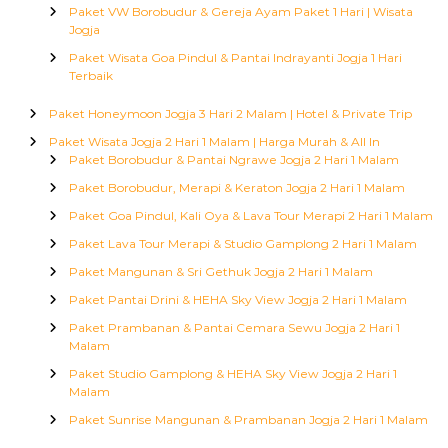
Paket VW Borobudur & Gereja Ayam Paket 1 Hari | Wisata
Jogja
Paket Wisata Goa Pindul & Pantai Indrayanti Jogja 1 Hari
Terbaik
Paket Honeymoon Jogja 3 Hari 2 Malam | Hotel & Private Trip
Paket Wisata Jogja 2 Hari 1 Malam | Harga Murah & All In
Paket Borobudur & Pantai Ngrawe Jogja 2 Hari 1 Malam
Paket Borobudur, Merapi & Keraton Jogja 2 Hari 1 Malam
Paket Goa Pindul, Kali Oya & Lava Tour Merapi 2 Hari 1 Malam
Paket Lava Tour Merapi & Studio Gamplong 2 Hari 1 Malam
Paket Mangunan & Sri Gethuk Jogja 2 Hari 1 Malam
Paket Pantai Drini & HEHA Sky View Jogja 2 Hari 1 Malam
Paket Prambanan & Pantai Cemara Sewu Jogja 2 Hari 1
Malam
Paket Studio Gamplong & HEHA Sky View Jogja 2 Hari 1
Malam
Paket Sunrise Mangunan & Prambanan Jogja 2 Hari 1 Malam