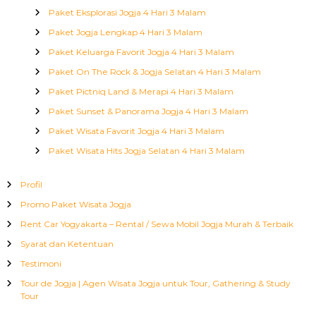
Paket Eksplorasi Jogja 4 Hari 3 Malam
Paket Jogja Lengkap 4 Hari 3 Malam
Paket Keluarga Favorit Jogja 4 Hari 3 Malam
Paket On The Rock & Jogja Selatan 4 Hari 3 Malam
Paket Pictniq Land & Merapi 4 Hari 3 Malam
Paket Sunset & Panorama Jogja 4 Hari 3 Malam
Paket Wisata Favorit Jogja 4 Hari 3 Malam
Paket Wisata Hits Jogja Selatan 4 Hari 3 Malam
Profil
Promo Paket Wisata Jogja
Rent Car Yogyakarta – Rental / Sewa Mobil Jogja Murah & Terbaik
Syarat dan Ketentuan
Testimoni
Tour de Jogja | Agen Wisata Jogja untuk Tour, Gathering & Study
Tour