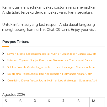
a
n
Kami juga menyediakan paket custom yang menjadikan
s
Anda tidak terpaku dengan paket yang kami sediakan.
p
o
r
Untuk informasi yang fast respon, Anda dapat langsung
t
menghubungi kami di link Chat CS kami. Enjoy your visit!
a
s
i
Pos-pos Terbaru
N
y
a
Sawah Resto Nologaten Jogja: Kuliner Lezat Bernuansa Sawah
m
Ndalem Tiyasan Jogja: Restoran Bernuansa Tradisional Jawa
a
n
Sobho Sawah Resto Jogja: Kuliner Lezat dengan Suasana Alam
d
Rajaklana Resto Jogja: Kuliner dengan Pemandangan Alam
a
n
Cembing Dayu Resto Jogja: Kuliner Lezat dengan Suasana Asri
E
k
o
Agustus 2026
n
o
S
S
R
K
J
S
M
m