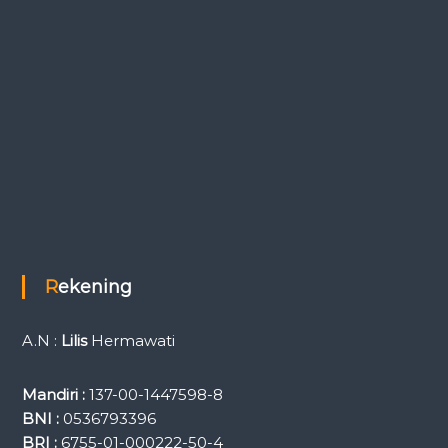
Rekening
A.N :
Lilis
Hermawati
Mandiri :
137-00-1447598-8
BNI :
0536793396
BRI :
6755-01-000222-50-4