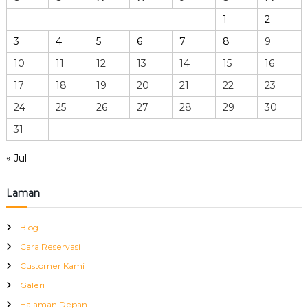
1
2
3
4
5
6
7
8
9
10
11
12
13
14
15
16
17
18
19
20
21
22
23
24
25
26
27
28
29
30
31
« Jul
Laman
Blog
Cara Reservasi
Customer Kami
Galeri
Halaman Depan