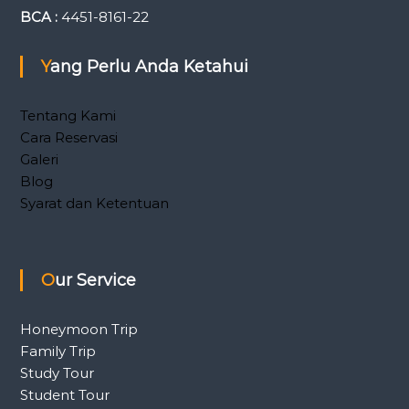
BCA :
4451-8161-22
Yang Perlu Anda Ketahui
Tentang Kami
Cara Reservasi
Galeri
Blog
Syarat dan Ketentuan
Our Service
Honeymoon Trip
Family Trip
Study Tour
Student Tour