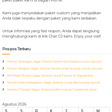
paket-paket kami di bagian Home.
a
B
u
Kami juga menyediakan paket custom yang menjadikan
d
Anda tidak terpaku dengan paket yang kami sediakan.
a
y
a
Untuk informasi yang fast respon, Anda dapat langsung
y
menghubungi kami di link Chat CS kami. Enjoy your visit!
a
n
g
Pos-pos Terbaru
P
e
Pantai Sarangan Jogja: Pantai Cantik dan Eksotis untuk Liburan
n
u
Pantai Sanglen Jogja: Pantai Cantik yang Tenang untuk Liburan
h
S
RM Mbah Buyut Jogja: Kuliner Lezat Favorit di Yogyakarta
e
Sawah Resto Nologaten Jogja: Kuliner Lezat Bernuansa Sawah
j
a
Ndalem Tiyasan Jogja: Restoran Bernuansa Tradisional Jawa
r
a
h
Agustus 2026
S
S
R
K
J
S
M