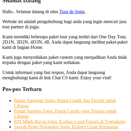
Selamat Datang
Hallo.. Selamat datang di situs
Tour de Jogja
.
Website ini adalah penguhubung bagi anda yang ingin mencari jasa
tour partner di jogja.
Kami memiliki beberapa paket tour yang terdiri dari One Day Tour,
2D1N, 3D2N, 4D3N, dll. Anda dapat langsung melihat paket-paket
kami di bagian Home.
Kami juga menyediakan paket custom yang menjadikan Anda tidak
terpaku dengan paket yang kami sediakan.
Untuk informasi yang fast respon, Anda dapat langsung
menghubungi kami di link Chat CS kami. Enjoy your visit!
Pos-pos Terbaru
Pantai Sarangan Jogja: Pantai Cantik dan Eksotis untuk
Liburan
Pantai Sanglen Jogja: Pantai Cantik yang Tenang untuk
Liburan
RM Mbah Buyut Jogja: Kuliner Lezat Favorit di Yogyakarta
Sawah Resto Nologaten Jogja: Kuliner Lezat Bernuansa