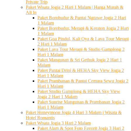
Private Trip
Paket Wisata Jogja 2 Hari 1 Malam | Harga Murah &
All In
Paket Borobudur & Pantai Ngrawe Jogja 2 Hari
1 Malam
Paket Borobudur, Merapi & Keraton Jogja 2 Hari
1 Malam
Paket Goa Pindul, Kali Oya & Lava Tour Merapi
2 Hari 1 Malam
Paket Lava Tour Merapi & Studio Gamplong 2
Hari 1 Malam
Paket Mangunan & Sri Gethuk Jogja 2 Hari 1
Malam
Paket Pantai Drini & HEHA Sky View Jogja 2
Hari 1 Malam
Paket Prambanan & Pantai Cemara Sewu Jogja 2
Hari 1 Malam
Paket Studio Gamplong & HEHA Sky View
Jogja 2 Hari 1 Malam
Paket Sunrise Mangunan & Prambanan Jogja 2
Hari 1 Malam
Paket Honeymoon Jogja 4 Hari 3 Malam | Wisata &
Hotel Romantis
Paket Wisata Jogja 3 Hari 2 Malam
Paket Alam & Spot Foto Favorit Jogja 3 Hari 2