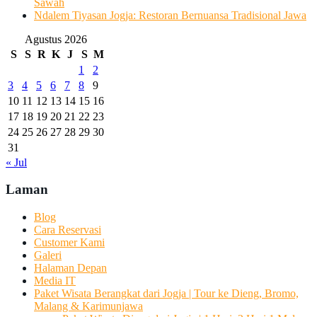
Sawah
Ndalem Tiyasan Jogja: Restoran Bernuansa Tradisional Jawa
Agustus 2026
S
S
R
K
J
S
M
1
2
3
4
5
6
7
8
9
10
11
12
13
14
15
16
17
18
19
20
21
22
23
24
25
26
27
28
29
30
31
« Jul
Laman
Blog
Cara Reservasi
Customer Kami
Galeri
Halaman Depan
Media IT
Paket Wisata Berangkat dari Jogja | Tour ke Dieng, Bromo,
Malang & Karimunjawa