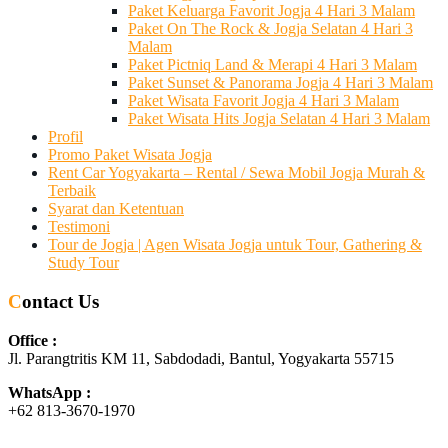
Paket Keluarga Favorit Jogja 4 Hari 3 Malam
Paket On The Rock & Jogja Selatan 4 Hari 3
Malam
Paket Pictniq Land & Merapi 4 Hari 3 Malam
Paket Sunset & Panorama Jogja 4 Hari 3 Malam
Paket Wisata Favorit Jogja 4 Hari 3 Malam
Paket Wisata Hits Jogja Selatan 4 Hari 3 Malam
Profil
Promo Paket Wisata Jogja
Rent Car Yogyakarta – Rental / Sewa Mobil Jogja Murah &
Terbaik
Syarat dan Ketentuan
Testimoni
Tour de Jogja | Agen Wisata Jogja untuk Tour, Gathering &
Study Tour
Contact Us
Office :
Jl. Parangtritis KM 11, Sabdodadi, Bantul, Yogyakarta 55715
WhatsApp :
+62 813-3670-1970