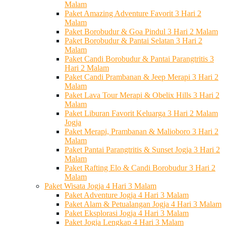
Malam
Paket Amazing Adventure Favorit 3 Hari 2
Malam
Paket Borobudur & Goa Pindul 3 Hari 2 Malam
Paket Borobudur & Pantai Selatan 3 Hari 2
Malam
Paket Candi Borobudur & Pantai Parangtritis 3
Hari 2 Malam
Paket Candi Prambanan & Jeep Merapi 3 Hari 2
Malam
Paket Lava Tour Merapi & Obelix Hills 3 Hari 2
Malam
Paket Liburan Favorit Keluarga 3 Hari 2 Malam
Jogja
Paket Merapi, Prambanan & Malioboro 3 Hari 2
Malam
Paket Pantai Parangtritis & Sunset Jogja 3 Hari 2
Malam
Paket Rafting Elo & Candi Borobudur 3 Hari 2
Malam
Paket Wisata Jogja 4 Hari 3 Malam
Paket Adventure Jogja 4 Hari 3 Malam
Paket Alam & Petualangan Jogja 4 Hari 3 Malam
Paket Eksplorasi Jogja 4 Hari 3 Malam
Paket Jogja Lengkap 4 Hari 3 Malam