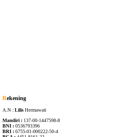
Rekening
A.N :
Lilis
Hermawati
Mandiri :
137-00-1447598-8
BNI :
0536793396
BRI :
6755-01-000222-50-4
BCA :
4451-8161-22