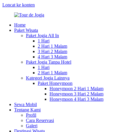
Loncat ke konten
Home
Tour
Paket
Paket Wisata
de
Tour
Paket Jogja All In
Jogja
&
1 Hari
Wisata
2 Hari 1 Malam
Jogja
3 Hari 2 Malam
2025
4 Hari 3 Malam
Paket Jogja Tanpa Hotel
1 Hari
2 Hari 1 Malam
Kategori Jogja Lainnya
Paket Honeymoon
Honeymoon 2 Hari 1 Malam
Honeymoon 3 Hari 2 Malam
Honeymoon 4 Hari 3 Malam
Sewa Mobil
Tentang Kami
Profil
Cara Reservasi
Galeri
Destinasi Wisata