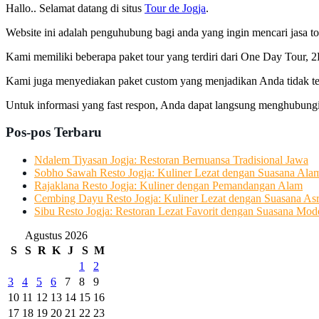
Hallo.. Selamat datang di situs
Tour de Jogja
.
Website ini adalah penguhubung bagi anda yang ingin mencari jasa tou
Kami memiliki beberapa paket tour yang terdiri dari One Day Tour,
Kami juga menyediakan paket custom yang menjadikan Anda tidak te
Untuk informasi yang fast respon, Anda dapat langsung menghubungi 
Pos-pos Terbaru
Ndalem Tiyasan Jogja: Restoran Bernuansa Tradisional Jawa
Sobho Sawah Resto Jogja: Kuliner Lezat dengan Suasana Ala
Rajaklana Resto Jogja: Kuliner dengan Pemandangan Alam
Cembing Dayu Resto Jogja: Kuliner Lezat dengan Suasana Asr
Sibu Resto Jogja: Restoran Lezat Favorit dengan Suasana Mod
Agustus 2026
S
S
R
K
J
S
M
1
2
3
4
5
6
7
8
9
10
11
12
13
14
15
16
17
18
19
20
21
22
23