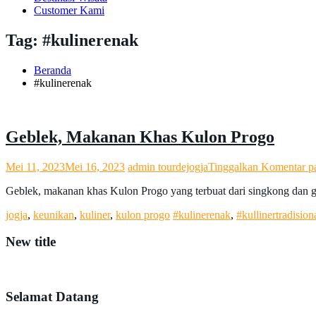
Customer Kami
Tag:
#kulinerenak
Beranda
#kulinerenak
Geblek, Makanan Khas Kulon Progo
Mei 11, 2023
Mei 16, 2023
admin tourdejogja
Tinggalkan Komentar
pa
Geblek, makanan khas Kulon Progo yang terbuat dari singkong dan g
jogja
,
keunikan
,
kuliner
,
kulon progo
#kulinerenak
,
#kullinertradision
New title
Selamat Datang