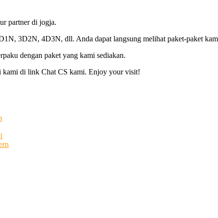
r partner di jogja.
 2D1N, 3D2N, 4D3N, dll. Anda dapat langsung melihat paket-paket kam
rpaku dengan paket yang kami sediakan.
kami di link Chat CS kami. Enjoy your visit!
m
i
ern