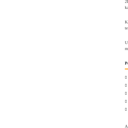
2
n
k
g
u
n
K
a
t
n
J
o
U
g
m
j
a
–
P
S
p
o
t
S
u
n
r
i
s
e
&
A
A