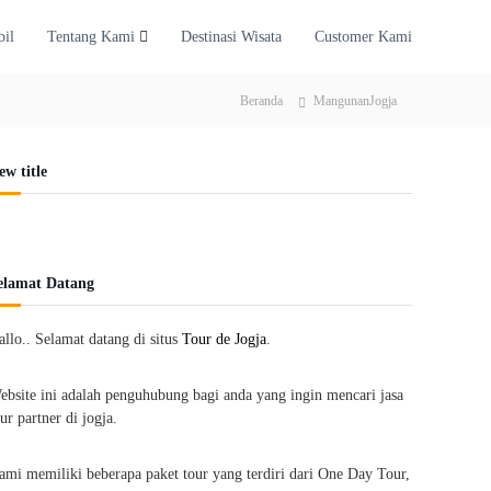
il
Tentang Kami
Destinasi Wisata
Customer Kami
Beranda
MangunanJogja
ew title
elamat Datang
allo.. Selamat datang di situs
Tour de Jogja
.
ebsite ini adalah penguhubung bagi anda yang ingin mencari jasa
our partner di jogja.
ami memiliki beberapa paket tour yang terdiri dari One Day Tour,