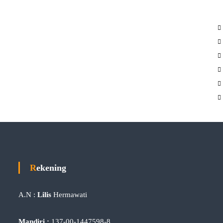
Rekening
A.N :
Lilis
Hermawati
Mandiri :
137-00-1447598-8