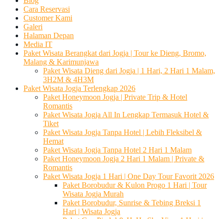
Blog
Cara Reservasi
Customer Kami
Galeri
Halaman Depan
Media IT
Paket Wisata Berangkat dari Jogja | Tour ke Dieng, Bromo,
Malang & Karimunjawa
Paket Wisata Dieng dari Jogja | 1 Hari, 2 Hari 1 Malam,
3H2M & 4H3M
Paket Wisata Jogja Terlengkap 2026
Paket Honeymoon Jogja | Private Trip & Hotel
Romantis
Paket Wisata Jogja All In Lengkap Termasuk Hotel &
Tiket
Paket Wisata Jogja Tanpa Hotel | Lebih Fleksibel &
Hemat
Paket Wisata Jogja Tanpa Hotel 2 Hari 1 Malam
Paket Honeymoon Jogja 2 Hari 1 Malam | Private &
Romantis
Paket Wisata Jogja 1 Hari | One Day Tour Favorit 2026
Paket Borobudur & Kulon Progo 1 Hari | Tour
Wisata Jogja Murah
Paket Borobudur, Sunrise & Tebing Breksi 1
Hari | Wisata Jogja