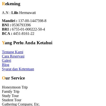
Rekening
A.N :
Lilis
Hermawati
Mandiri :
137-00-1447598-8
BNI :
0536793396
BRI :
6755-01-000222-50-4
BCA :
4451-8161-22
Yang Perlu Anda Ketahui
Tentang Kami
Cara Reservasi
Galeri
Blog
Syarat dan Ketentuan
Our Service
Honeymoon Trip
Family Trip
Study Tour
Student Tour
Gathering Company, Etc.