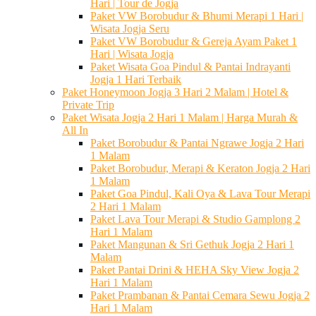
Hari | Tour de Jogja
Paket VW Borobudur & Bhumi Merapi 1 Hari |
Wisata Jogja Seru
Paket VW Borobudur & Gereja Ayam Paket 1
Hari | Wisata Jogja
Paket Wisata Goa Pindul & Pantai Indrayanti
Jogja 1 Hari Terbaik
Paket Honeymoon Jogja 3 Hari 2 Malam | Hotel &
Private Trip
Paket Wisata Jogja 2 Hari 1 Malam | Harga Murah &
All In
Paket Borobudur & Pantai Ngrawe Jogja 2 Hari
1 Malam
Paket Borobudur, Merapi & Keraton Jogja 2 Hari
1 Malam
Paket Goa Pindul, Kali Oya & Lava Tour Merapi
2 Hari 1 Malam
Paket Lava Tour Merapi & Studio Gamplong 2
Hari 1 Malam
Paket Mangunan & Sri Gethuk Jogja 2 Hari 1
Malam
Paket Pantai Drini & HEHA Sky View Jogja 2
Hari 1 Malam
Paket Prambanan & Pantai Cemara Sewu Jogja 2
Hari 1 Malam