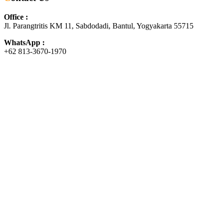
Office :
Jl. Parangtritis KM 11, Sabdodadi, Bantul, Yogyakarta 55715
WhatsApp :
+62 813-3670-1970