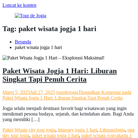
Loncat ke konten
Tag:
paket wisata jogja 1 hari
Tour
Paket
de
Tour
Beranda
Jogja
&
paket wisata jogja 1 hari
Wisata
Jogja
2025
Paket Wisata Jogja 1 Hari: Liburan
Singkat Tapi Penuh Cerita
Maret 5, 2025
Juli 27, 2025
tourdejogja
Tinggalkan Komentar
pada
Paket Wisata Jogja 1 Hari: Liburan Singkat Tapi Penuh Cerita
Jogja selalu menjadi destinasi favorit bagi wisatawan yang ingin
menikmati pesona budaya, sejarah, dan keindahan alam. Bagi Anda
yang memiliki […]
Paket Wisata
city tour jogja
,
itinerary jogja 1 hari
,
LiburanJogja
,
one
day tour jogja
,
paket wisata jogja 1 hari
,
paket wisata yogyakarta 1