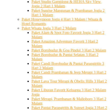
Paket Studio Gamplong & HEHA Sky View
Jogja 2 Hari 1 Malam
Paket Sunrise Mangunan & Prambanan Jogja 2
Hari 1 Malam
Paket Honeymoon Jogja 4 Hari 3 Malam | Wisata &
Hotel Romantis
Paket Wisata Jogja 3 Hari 2 Malam
Paket Alam & Spot Foto Favorit Jogja 3 Hari 2
Malam
Paket Amazing Adventure Favorit 3 Hari 2
Malam
Paket Borobudur & Goa Pindul 3 Hari 2 Malam
Paket Borobudur & Pantai Selatan 3 Hari 2
Malam
Paket Candi Borobudur & Pantai Parangtritis 3
Hari 2 Malam
Paket Candi Prambanan & Jeep Merapi 3 Hari 2
Malam
Paket Lava Tour Merapi & Obelix Hills 3 Hari 2
Malam
Paket Liburan Favorit Keluarga 3 Hari 2 Malam
Jogja
Paket Merapi, Prambanan & Malioboro 3 Hari 2
Malam
Paket Pantai Parangtritis & Sunset Jogja 3 Hari 2