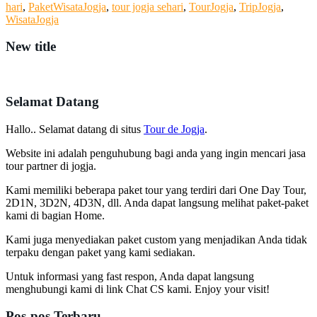
hari
,
PaketWisataJogja
,
tour jogja sehari
,
TourJogja
,
TripJogja
,
WisataJogja
New title
Selamat Datang
Hallo.. Selamat datang di situs
Tour de Jogja
.
Website ini adalah penguhubung bagi anda yang ingin mencari jasa
tour partner di jogja.
Kami memiliki beberapa paket tour yang terdiri dari One Day Tour,
2D1N, 3D2N, 4D3N, dll. Anda dapat langsung melihat paket-paket
kami di bagian Home.
Kami juga menyediakan paket custom yang menjadikan Anda tidak
terpaku dengan paket yang kami sediakan.
Untuk informasi yang fast respon, Anda dapat langsung
menghubungi kami di link Chat CS kami. Enjoy your visit!
Pos-pos Terbaru