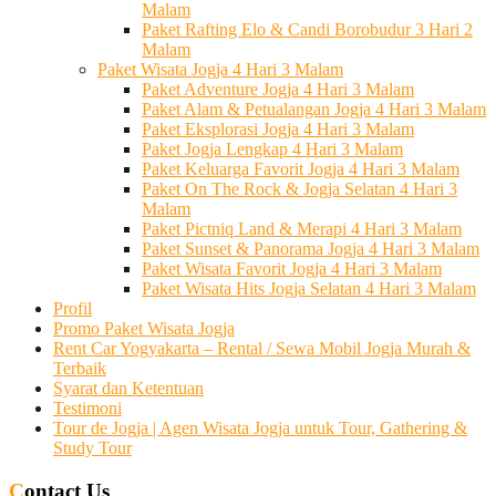
Malam
Paket Rafting Elo & Candi Borobudur 3 Hari 2
Malam
Paket Wisata Jogja 4 Hari 3 Malam
Paket Adventure Jogja 4 Hari 3 Malam
Paket Alam & Petualangan Jogja 4 Hari 3 Malam
Paket Eksplorasi Jogja 4 Hari 3 Malam
Paket Jogja Lengkap 4 Hari 3 Malam
Paket Keluarga Favorit Jogja 4 Hari 3 Malam
Paket On The Rock & Jogja Selatan 4 Hari 3
Malam
Paket Pictniq Land & Merapi 4 Hari 3 Malam
Paket Sunset & Panorama Jogja 4 Hari 3 Malam
Paket Wisata Favorit Jogja 4 Hari 3 Malam
Paket Wisata Hits Jogja Selatan 4 Hari 3 Malam
Profil
Promo Paket Wisata Jogja
Rent Car Yogyakarta – Rental / Sewa Mobil Jogja Murah &
Terbaik
Syarat dan Ketentuan
Testimoni
Tour de Jogja | Agen Wisata Jogja untuk Tour, Gathering &
Study Tour
Contact Us