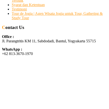
Terbaik
Syarat dan Ketentuan
Testimoni
Tour de Jogja | Agen Wisata Jogja untuk Tour, Gathering &
Study Tour
Contact Us
Office :
Jl. Parangtritis KM 11, Sabdodadi, Bantul, Yogyakarta 55715
WhatsApp :
+62 813-3670-1970