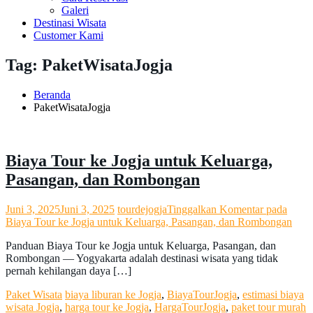
Galeri
Destinasi Wisata
Customer Kami
Tag:
PaketWisataJogja
Beranda
PaketWisataJogja
Biaya Tour ke Jogja untuk Keluarga,
Pasangan, dan Rombongan
Juni 3, 2025
Juni 3, 2025
tourdejogja
Tinggalkan Komentar
pada
Biaya Tour ke Jogja untuk Keluarga, Pasangan, dan Rombongan
Panduan Biaya Tour ke Jogja untuk Keluarga, Pasangan, dan
Rombongan — Yogyakarta adalah destinasi wisata yang tidak
pernah kehilangan daya […]
Paket Wisata
biaya liburan ke Jogja
,
BiayaTourJogja
,
estimasi biaya
wisata Jogja
,
harga tour ke Jogja
,
HargaTourJogja
,
paket tour murah