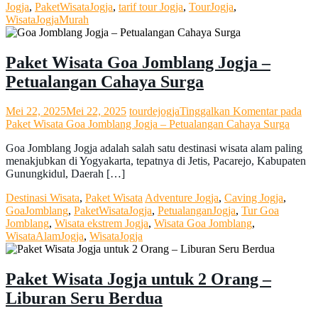
Jogja
,
PaketWisataJogja
,
tarif tour Jogja
,
TourJogja
,
WisataJogjaMurah
Paket Wisata Goa Jomblang Jogja –
Petualangan Cahaya Surga
Mei 22, 2025
Mei 22, 2025
tourdejogja
Tinggalkan Komentar
pada
Paket Wisata Goa Jomblang Jogja – Petualangan Cahaya Surga
Goa Jomblang Jogja adalah salah satu destinasi wisata alam paling
menakjubkan di Yogyakarta, tepatnya di Jetis, Pacarejo, Kabupaten
Gunungkidul, Daerah […]
Destinasi Wisata
,
Paket Wisata
Adventure Jogja
,
Caving Jogja
,
GoaJomblang
,
PaketWisataJogja
,
PetualanganJogja
,
Tur Goa
Jomblang
,
Wisata ekstrem Jogja
,
Wisata Goa Jomblang
,
WisataAlamJogja
,
WisataJogja
Paket Wisata Jogja untuk 2 Orang –
Liburan Seru Berdua