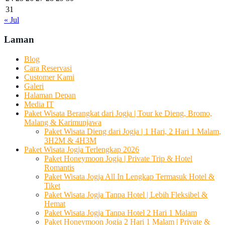
31
« Jul
Laman
Blog
Cara Reservasi
Customer Kami
Galeri
Halaman Depan
Media IT
Paket Wisata Berangkat dari Jogja | Tour ke Dieng, Bromo,
Malang & Karimunjawa
Paket Wisata Dieng dari Jogja | 1 Hari, 2 Hari 1 Malam,
3H2M & 4H3M
Paket Wisata Jogja Terlengkap 2026
Paket Honeymoon Jogja | Private Trip & Hotel
Romantis
Paket Wisata Jogja All In Lengkap Termasuk Hotel &
Tiket
Paket Wisata Jogja Tanpa Hotel | Lebih Fleksibel &
Hemat
Paket Wisata Jogja Tanpa Hotel 2 Hari 1 Malam
Paket Honeymoon Jogja 2 Hari 1 Malam | Private &