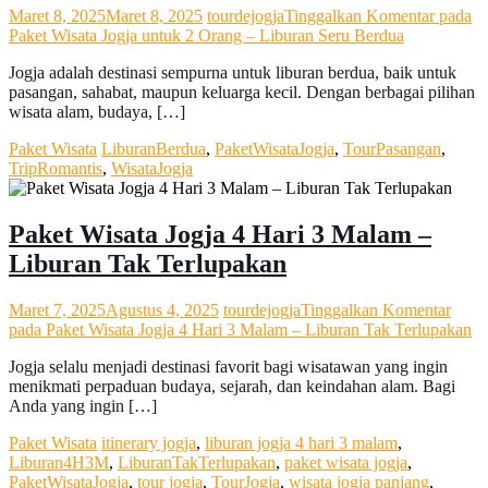
Maret 8, 2025
Maret 8, 2025
tourdejogja
Tinggalkan Komentar
pada
Paket Wisata Jogja untuk 2 Orang – Liburan Seru Berdua
Jogja adalah destinasi sempurna untuk liburan berdua, baik untuk
pasangan, sahabat, maupun keluarga kecil. Dengan berbagai pilihan
wisata alam, budaya, […]
Paket Wisata
LiburanBerdua
,
PaketWisataJogja
,
TourPasangan
,
TripRomantis
,
WisataJogja
Paket Wisata Jogja 4 Hari 3 Malam –
Liburan Tak Terlupakan
Maret 7, 2025
Agustus 4, 2025
tourdejogja
Tinggalkan Komentar
pada Paket Wisata Jogja 4 Hari 3 Malam – Liburan Tak Terlupakan
Jogja selalu menjadi destinasi favorit bagi wisatawan yang ingin
menikmati perpaduan budaya, sejarah, dan keindahan alam. Bagi
Anda yang ingin […]
Paket Wisata
itinerary jogja
,
liburan jogja 4 hari 3 malam
,
Liburan4H3M
,
LiburanTakTerlupakan
,
paket wisata jogja
,
PaketWisataJogja
,
tour jogja
,
TourJogja
,
wisata jogja panjang
,