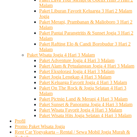
Malam
Paket Liburan Favorit Keluarga 3 Hari 2 Malam
Jogja
Paket Merapi, Prambanan & Malioboro 3 Hari 2
Malam
Paket Pantai Parangtritis & Sunset Jogja 3 Hari 2
Malam
Paket Rafting Elo & Candi Borobudur 3 Hari 2
Malam
Paket Wisata Jogja 4 Hari 3 Malam
Paket Adventure Jogja 4 Hari 3 Malam
Paket Alam & Petualangan Jogja 4 Hari 3 Malam
Paket Eksplorasi Jogja 4 Hari 3 Malam
Paket Jogja Lengkap 4 Hari 3 Malam
Paket Keluarga Favorit Jogja 4 Hari 3 Malam
Paket On The Rock & Jogja Selatan 4 Hari 3
Malam
Paket Pictniq Land & Merapi 4 Hari 3 Malam
Paket Sunset & Panorama Jogja 4 Hari 3 Malam
Paket Wisata Favorit Jogja 4 Hari 3 Malam
Paket Wisata Hits Jogja Selatan 4 Hari 3 Malam
Profil
Promo Paket Wisata Jogja
Rent Car Yogyakarta – Rental / Sewa Mobil Jogja Murah &