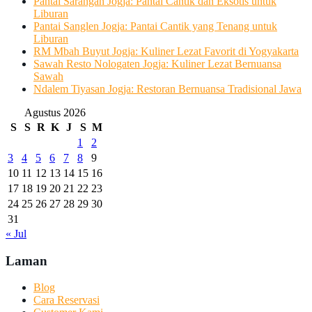
Pantai Sarangan Jogja: Pantai Cantik dan Eksotis untuk
Liburan
Pantai Sanglen Jogja: Pantai Cantik yang Tenang untuk
Liburan
RM Mbah Buyut Jogja: Kuliner Lezat Favorit di Yogyakarta
Sawah Resto Nologaten Jogja: Kuliner Lezat Bernuansa
Sawah
Ndalem Tiyasan Jogja: Restoran Bernuansa Tradisional Jawa
Agustus 2026
S
S
R
K
J
S
M
1
2
3
4
5
6
7
8
9
10
11
12
13
14
15
16
17
18
19
20
21
22
23
24
25
26
27
28
29
30
31
« Jul
Laman
Blog
Cara Reservasi