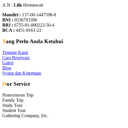
A.N :
Lilis
Hermawati
Mandiri :
137-00-1447598-8
BNI :
0536793396
BRI :
6755-01-000222-50-4
BCA :
4451-8161-22
Yang Perlu Anda Ketahui
Tentang Kami
Cara Reservasi
Galeri
Blog
Syarat dan Ketentuan
Our Service
Honeymoon Trip
Family Trip
Study Tour
Student Tour
Gathering Company, Etc.