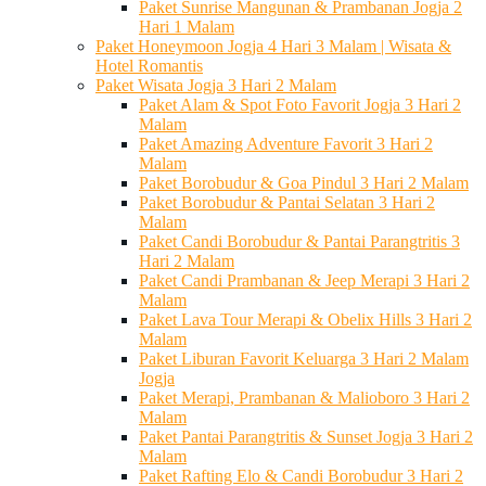
Paket Sunrise Mangunan & Prambanan Jogja 2
Hari 1 Malam
Paket Honeymoon Jogja 4 Hari 3 Malam | Wisata &
Hotel Romantis
Paket Wisata Jogja 3 Hari 2 Malam
Paket Alam & Spot Foto Favorit Jogja 3 Hari 2
Malam
Paket Amazing Adventure Favorit 3 Hari 2
Malam
Paket Borobudur & Goa Pindul 3 Hari 2 Malam
Paket Borobudur & Pantai Selatan 3 Hari 2
Malam
Paket Candi Borobudur & Pantai Parangtritis 3
Hari 2 Malam
Paket Candi Prambanan & Jeep Merapi 3 Hari 2
Malam
Paket Lava Tour Merapi & Obelix Hills 3 Hari 2
Malam
Paket Liburan Favorit Keluarga 3 Hari 2 Malam
Jogja
Paket Merapi, Prambanan & Malioboro 3 Hari 2
Malam
Paket Pantai Parangtritis & Sunset Jogja 3 Hari 2
Malam
Paket Rafting Elo & Candi Borobudur 3 Hari 2