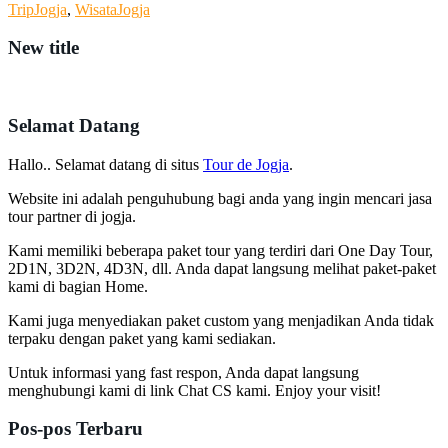
TripJogja
,
WisataJogja
New title
Selamat Datang
Hallo.. Selamat datang di situs
Tour de Jogja
.
Website ini adalah penguhubung bagi anda yang ingin mencari jasa
tour partner di jogja.
Kami memiliki beberapa paket tour yang terdiri dari One Day Tour,
2D1N, 3D2N, 4D3N, dll. Anda dapat langsung melihat paket-paket
kami di bagian Home.
Kami juga menyediakan paket custom yang menjadikan Anda tidak
terpaku dengan paket yang kami sediakan.
Untuk informasi yang fast respon, Anda dapat langsung
menghubungi kami di link Chat CS kami. Enjoy your visit!
Pos-pos Terbaru