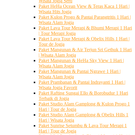
Wisata Jogja Seru
Paket HeHa Ocean View & Teras Kaca 1 Hari |
Wisata Hits Jogja
Paket Kulon Progo & Pantai Parangtritis 1 Hari |
Wisata Alam Jogja
Paket Lava Tour Merapi & Bhumi Merapi 1 Hari
| Tour Merapi Jogja
Paket Lava Tour Merapi & Obelix Hills 1 Hari |
Tour de Jogja
Paket Mangunan & Air Terjun Sri Gethuk 1 Hari
| Wisata Alam Jogja
Paket Mangunan & HeHa Sky View 1 Hari |
Wisata Alam Jogja
Paket Mangunan & Pantai Ngrawe 1 Hari |
Wisata Alam Jogja
Paket Prambanan & Pantai Indrayanti 1 Hari |
Wisata Jogja Favorit
Paket Rafting Sungai Ello & Borobudur 1 Hari
Terbaik di Jogja
Paket Studio Alam Gamplong & Kulon Progo 1
Hari | Tour de Jogja
Paket Studio Alam Gamplong & Obelix Hills 1
Hari | Wisata Jogja
Paket Sunrise Setumbu & Lava Tour Merapi 1
Hari | Tour de Jogja