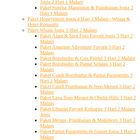
Jogja 2 Hari 1 Malam
Paket Sunrise Mangunan & Prambanan Jogja 2
Hari 1 Malam
Paket Honeymoon Jogja 4 Hari 3 Malam | Wisata &
Hotel Romantis
Paket Wisata Jogja 3 Hari 2 Malam
Paket Alam & Spot Foto Favorit Jogja 3 Hari 2
Malam
Paket Amazing Adventure Favorit 3 Hari 2
Malam
Paket Borobudur & Goa Pindul 3 Hari 2 Malam
Paket Borobudur & Pantai Selatan 3 Hari 2
Malam
Paket Candi Borobudur & Pantai Parangtritis 3
Hari 2 Malam
Paket Candi Prambanan & Jeep Merapi 3 Hari 2
Malam
Paket Lava Tour Merapi & Obelix Hills 3 Hari 2
Malam
Paket Liburan Favorit Keluarga 3 Hari 2 Malam
Jogja
Paket Merapi, Prambanan & Malioboro 3 Hari 2
Malam
Paket Pantai Parangtritis & Sunset Jogja 3 Hari 2
Malam