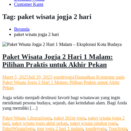
Customer Kami
Tag:
paket wisata jogja 2 hari
Beranda
paket wisata jogja 2 hari
Paket Wisata Jogja 2 Hari 1 Malam:
Pilihan Praktis untuk Akhir Pekan
Maret 5, 2025
Juli 29, 2025
tourdejogja
Tinggalkan Komentar
pada
Paket Wisata Jogja 2 Hari 1 Malam: Pilihan Praktis untuk Akhir
Pekan
Jogja selalu menjadi destinasi favorit bagi wisatawan yang ingin
menikmati pesona budaya, sejarah, dan keindahan alam. Bagi Anda
yang memiliki […]
Paket Wisata
LiburanJogja
,
paket 2h1m jogja
,
paket wisata jogja 2
hari
,
paket wisata jogja akhir pekan
,
paket wisata singkat jogja
,
PaketWisataJogja
,
tour jogja 2 hari 1 malam
,
tourdejogja
,
TourJogja
,