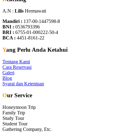
A.N :
Lilis
Hermawati
Mandiri :
137-00-1447598-8
BNI :
0536793396
BRI :
6755-01-000222-50-4
BCA :
4451-8161-22
Yang Perlu Anda Ketahui
Tentang Kami
Cara Reservasi
Galeri
Blog
Syarat dan Ketentuan
Our Service
Honeymoon Trip
Family Trip
Study Tour
Student Tour
Gathering Company, Etc.