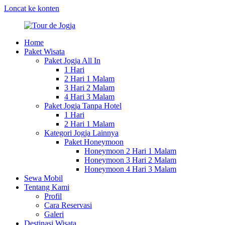
Loncat ke konten
Home
Tour
Paket
Paket Wisata
de
Tour
Paket Jogja All In
Jogja
&
1 Hari
Wisata
2 Hari 1 Malam
Jogja
3 Hari 2 Malam
2025
4 Hari 3 Malam
Paket Jogja Tanpa Hotel
1 Hari
2 Hari 1 Malam
Kategori Jogja Lainnya
Paket Honeymoon
Honeymoon 2 Hari 1 Malam
Honeymoon 3 Hari 2 Malam
Honeymoon 4 Hari 3 Malam
Sewa Mobil
Tentang Kami
Profil
Cara Reservasi
Galeri
Destinasi Wisata