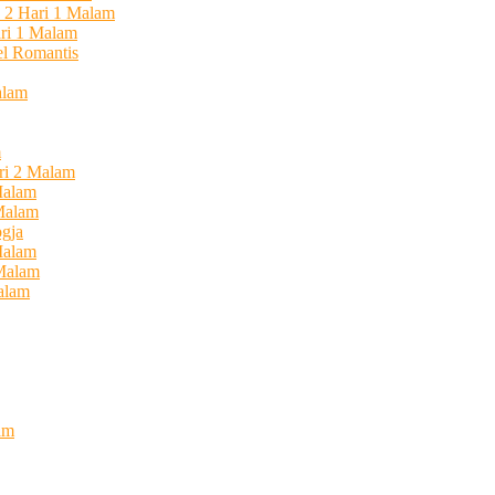
 2 Hari 1 Malam
ri 1 Malam
el Romantis
alam
m
ari 2 Malam
Malam
 Malam
ogja
Malam
 Malam
alam
am