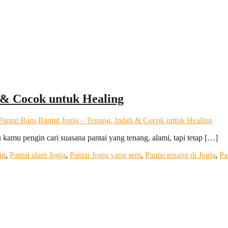
h & Cocok untuk Healing
Pantai Baru Bantul Jogja – Tenang, Indah & Cocok untuk Healing
kamu pengin cari suasana pantai yang tenang, alami, tapi tetap […]
mi
,
Pantai alam Jogja
,
Pantai Jogja yang sepi
,
Pantai tenang di Jogja
,
Pa