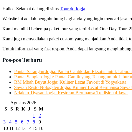
Hallo.. Selamat datang di situs
Tour de Jogja
.
Website ini adalah penguhubung bagi anda yang ingin mencari jasa tou
Kami memiliki beberapa paket tour yang terdiri dari One Day Tour,
Kami juga menyediakan paket custom yang menjadikan Anda tidak te
Untuk informasi yang fast respon, Anda dapat langsung menghubungi 
Pos-pos Terbaru
Pantai Sarangan Jogja: Pantai Cantik dan Eksotis untuk Libura
Pantai Sanglen Jogja: Pantai Cantik yang Tenang untuk Libura
RM Mbah Buyut Jogja: Kuliner Lezat Favorit di Yogyakarta
Sawah Resto Nologaten Jogja: Kuliner Lezat Bernuansa Sawa
Ndalem Tiyasan Jogja: Restoran Bernuansa Tradisional Jawa
Agustus 2026
S
S
R
K
J
S
M
1
2
3
4
5
6
7
8
9
10
11
12
13
14
15
16