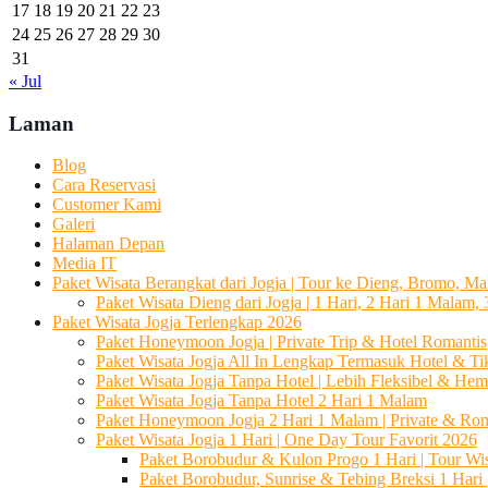
17
18
19
20
21
22
23
24
25
26
27
28
29
30
31
« Jul
Laman
Blog
Cara Reservasi
Customer Kami
Galeri
Halaman Depan
Media IT
Paket Wisata Berangkat dari Jogja | Tour ke Dieng, Bromo, 
Paket Wisata Dieng dari Jogja | 1 Hari, 2 Hari 1 Mal
Paket Wisata Jogja Terlengkap 2026
Paket Honeymoon Jogja | Private Trip & Hotel Romantis
Paket Wisata Jogja All In Lengkap Termasuk Hotel & Ti
Paket Wisata Jogja Tanpa Hotel | Lebih Fleksibel & Hem
Paket Wisata Jogja Tanpa Hotel 2 Hari 1 Malam
Paket Honeymoon Jogja 2 Hari 1 Malam | Private & Rom
Paket Wisata Jogja 1 Hari | One Day Tour Favorit 2026
Paket Borobudur & Kulon Progo 1 Hari | Tour Wi
Paket Borobudur, Sunrise & Tebing Breksi 1 Hari 