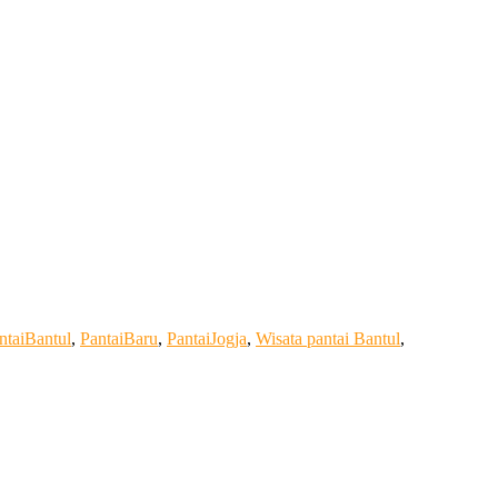
ntaiBantul
,
PantaiBaru
,
PantaiJogja
,
Wisata pantai Bantul
,