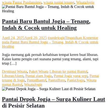
wisata Pantai Pandansimo
,
wisata pantai tenang
,
WisataJogja
Pantai Baru Bantul Jogja – Tenang,
Indah & Cocok untuk Healing
April 24, 2025
April 20, 2025
tourdejogja
Tinggalkan Komentar
pada Pantai Baru Bantul Jogja – Tenang, Indah & Cocok untuk
Healing
Jogja memang gak pernah kehabisan tempat keren buat liburan.
Kalau kamu pengin cari suasana pantai yang tenang, alami, tapi
tetap […]
Destinasi Wisata
,
Paket Wisata
Liburan ke pantai Bantul
,
LiburanAlami
,
Pantai alam Jogja
,
Pantai Jogja yang sepi
,
Pantai
tenang di Jogja
,
PantaiBantul
,
PantaiBaru
,
PantaiJogja
,
Wisata
pantai Bantul
,
WisataJogja
Pantai Depok Jogja – Surga Kuliner Laut
di Pesisir Selatan