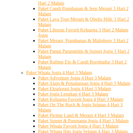
Hari 2 Malam
Paket Candi Prambanan & Jeep Merapi 3 Hari 2
Malam
Paket Lava Tour Merapi & Obelix Hills 3 Hari 2
Malam
Paket Liburan Favorit Keluarga 3 Hari 2 Malam
Jogja
Paket Merapi, Prambanan & Malioboro 3 Hari 2
Malam
Paket Pantai Parangtritis & Sunset Jogja 3 Hari 2
Malam
Paket Rafting Elo & Candi Borobudur 3 Hari 2
Malam
Paket Wisata Jogja 4 Hari 3 Malam
Paket Adventure Jogja 4 Hari 3 Malam
Paket Alam & Petualangan Jogja 4 Hari 3 Malam
Paket Eksplorasi Jogja 4 Hari 3 Malam
Paket Jogja Lengkap 4 Hari 3 Malam
Paket Keluarga Favorit Jogja 4 Hari 3 Malam
Paket On The Rock & Jogja Selatan 4 Hari 3
Malam
Paket Pictniq Land & Merapi 4 Hari 3 Malam
Paket Sunset & Panorama Jogja 4 Hari 3 Malam
Paket Wisata Favorit Jogja 4 Hari 3 Malam
Paket Wisata Hits Jogja Selatan 4 Hari 3 Malam