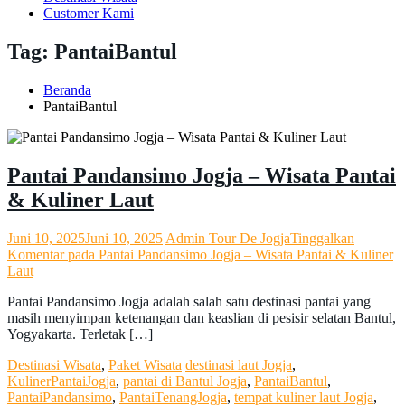
Customer Kami
Tag:
PantaiBantul
Beranda
PantaiBantul
Pantai Pandansimo Jogja – Wisata Pantai
& Kuliner Laut
Juni 10, 2025
Juni 10, 2025
Admin Tour De Jogja
Tinggalkan
Komentar
pada Pantai Pandansimo Jogja – Wisata Pantai & Kuliner
Laut
Pantai Pandansimo Jogja adalah salah satu destinasi pantai yang
masih menyimpan ketenangan dan keaslian di pesisir selatan Bantul,
Yogyakarta. Terletak […]
Destinasi Wisata
,
Paket Wisata
destinasi laut Jogja
,
KulinerPantaiJogja
,
pantai di Bantul Jogja
,
PantaiBantul
,
PantaiPandansimo
,
PantaiTenangJogja
,
tempat kuliner laut Jogja
,