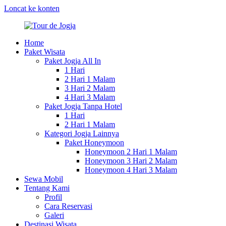
Loncat ke konten
Home
Tour
Paket
Paket Wisata
de
Tour
Paket Jogja All In
Jogja
&
1 Hari
Wisata
2 Hari 1 Malam
Jogja
3 Hari 2 Malam
2025
4 Hari 3 Malam
Paket Jogja Tanpa Hotel
1 Hari
2 Hari 1 Malam
Kategori Jogja Lainnya
Paket Honeymoon
Honeymoon 2 Hari 1 Malam
Honeymoon 3 Hari 2 Malam
Honeymoon 4 Hari 3 Malam
Sewa Mobil
Tentang Kami
Profil
Cara Reservasi
Galeri
Destinasi Wisata