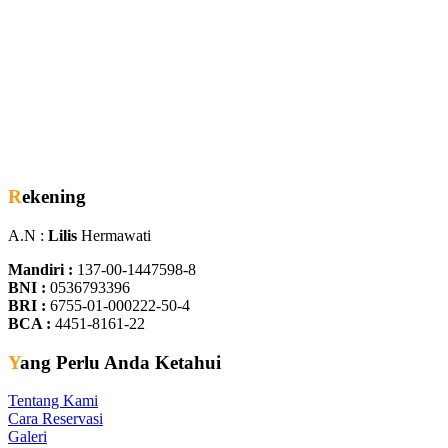
Rekening
A.N :
Lilis
Hermawati
Mandiri :
137-00-1447598-8
BNI :
0536793396
BRI :
6755-01-000222-50-4
BCA :
4451-8161-22
Yang Perlu Anda Ketahui
Tentang Kami
Cara Reservasi
Galeri