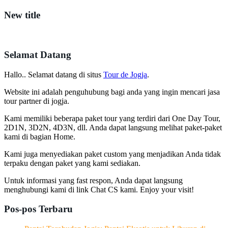
New title
Selamat Datang
Hallo.. Selamat datang di situs
Tour de Jogja
.
Website ini adalah penguhubung bagi anda yang ingin mencari jasa
tour partner di jogja.
Kami memiliki beberapa paket tour yang terdiri dari One Day Tour,
2D1N, 3D2N, 4D3N, dll. Anda dapat langsung melihat paket-paket
kami di bagian Home.
Kami juga menyediakan paket custom yang menjadikan Anda tidak
terpaku dengan paket yang kami sediakan.
Untuk informasi yang fast respon, Anda dapat langsung
menghubungi kami di link Chat CS kami. Enjoy your visit!
Pos-pos Terbaru