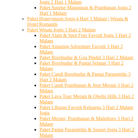
Jogja 2 Hari 1 Malam
Paket Sunrise Mangunan & Prambanan Jogja 2
Hari 1 Malam
Paket Honeymoon Jogja 4 Hari 3 Malam | Wisata &
Hotel Romantis
Paket Wisata Jogja 3 Hari 2 Malam
Paket Alam & Spot Foto Favorit Jogja 3 Hari 2
Malam
Paket Amazing Adventure Favorit 3 Hari 2
Malam
Paket Borobudur & Goa Pindul 3 Hari 2 Malam
Paket Borobudur & Pantai Selatan 3 Hari 2
Malam
Paket Candi Borobudur & Pantai Parangtritis 3
Hari 2 Malam
Paket Candi Prambanan & Jeep Merapi 3 Hari 2
Malam
Paket Lava Tour Merapi & Obelix Hills 3 Hari 2
Malam
Paket Liburan Favorit Keluarga 3 Hari 2 Malam
Jogja
Paket Merapi, Prambanan & Malioboro 3 Hari 2
Malam
Paket Pantai Parangtritis & Sunset Jogja 3 Hari 2
Malam