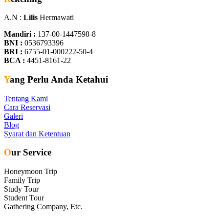
A.N :
Lilis
Hermawati
Mandiri :
137-00-1447598-8
BNI :
0536793396
BRI :
6755-01-000222-50-4
BCA :
4451-8161-22
Yang Perlu Anda Ketahui
Tentang Kami
Cara Reservasi
Galeri
Blog
Syarat dan Ketentuan
Our Service
Honeymoon Trip
Family Trip
Study Tour
Student Tour
Gathering Company, Etc.