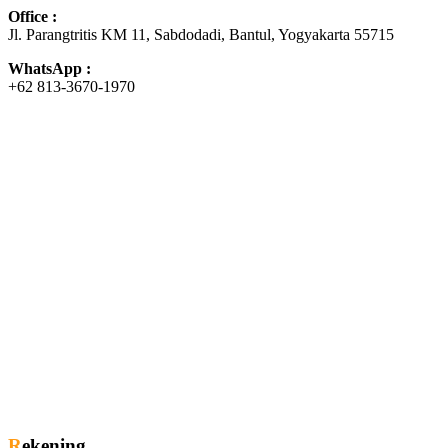
Office :
Jl. Parangtritis KM 11, Sabdodadi, Bantul, Yogyakarta 55715
WhatsApp :
+62 813-3670-1970
Rekening