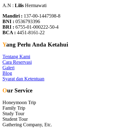
A.N :
Lilis
Hermawati
Mandiri :
137-00-1447598-8
BNI :
0536793396
BRI :
6755-01-000222-50-4
BCA :
4451-8161-22
Yang Perlu Anda Ketahui
Tentang Kami
Cara Reservasi
Galeri
Blog
Syarat dan Ketentuan
Our Service
Honeymoon Trip
Family Trip
Study Tour
Student Tour
Gathering Company, Etc.