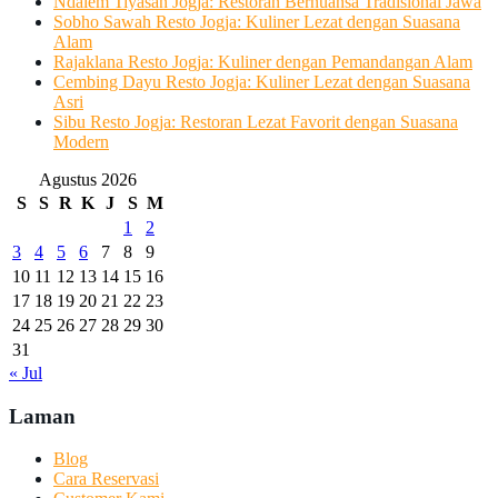
Ndalem Tiyasan Jogja: Restoran Bernuansa Tradisional Jawa
Sobho Sawah Resto Jogja: Kuliner Lezat dengan Suasana
Alam
Rajaklana Resto Jogja: Kuliner dengan Pemandangan Alam
Cembing Dayu Resto Jogja: Kuliner Lezat dengan Suasana
Asri
Sibu Resto Jogja: Restoran Lezat Favorit dengan Suasana
Modern
Agustus 2026
S
S
R
K
J
S
M
1
2
3
4
5
6
7
8
9
10
11
12
13
14
15
16
17
18
19
20
21
22
23
24
25
26
27
28
29
30
31
« Jul
Laman
Blog
Cara Reservasi