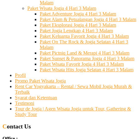
Malam
Paket Wisata Jogja 4 Hari 3 Malam
Paket Adventure Jogja 4 Hari 3 Malam
Paket Alam & Petualangan Jogja 4 Hari 3 Malam
Paket Eksplorasi Jogja 4 Hari 3 Malam
Paket Jogja Lengkap 4 Hari 3 Malam
Paket Keluarga Favorit Jogja 4 Hari 3 Malam
Paket On The Rock & Jogja Selatan 4 Hari 3
Malam
Paket Pictniq Land & Merapi 4 Hari 3 Malam
Paket Sunset & Panorama Jogja 4 Hari 3 Malam
Paket Wisata Favorit Jogja 4 Hari 3 Malam
Paket Wisata Hits Jogja Selatan 4 Hari 3 Malam
Profil
Promo Paket Wisata Jogja
Rent Car Yogyakarta – Rental / Sewa Mobil Jogja Murah &
Terbaik
Syarat dan Ketentuan
Testimoni
Tour de Jogja | Agen Wisata Jogja untuk Tour, Gathering &
Study Tour
Contact Us
Office :