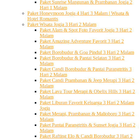
Paket Sunrise Mangunan & Prambanan Jogja 2
Hari 1 Malam
Paket Honeymoon Jogja 4 Hari 3 Malam | Wisata &
Hotel Romantis
Paket Wisata Jogja 3 Hari 2 Malam
Paket Alam & Spot Foto Favorit Jogja 3 Hari 2
Malam
Paket Amazing Adventure Favorit 3 Hari 2
Malam
Paket Borobudur & Goa Pindul 3 Hari 2 Malam
Paket Borobudur & Pantai Selatan 3 Hari 2
Malam
Paket Candi Borobudur & Pantai Parangtritis 3
Hari 2 Malam
Paket Candi Prambanan & Jeep Merapi 3 Hari 2
Malam
Paket Lava Tour Merapi & Obelix Hills 3 Hari 2
Malam
Paket Liburan Favorit Keluarga 3 Hari 2 Malam
Jogja
Paket Merapi, Prambanan & Malioboro 3 Hari 2
Malam
Paket Pantai Parangtritis & Sunset Jogja 3 Hari 2
Malam
Paket Rafting Elo & Candi Borobudur 3 Hari 2