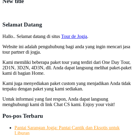
New title
di
Jogja
Selamat Datang
Hallo.. Selamat datang di situs
Tour de Jogja
.
Website ini adalah penguhubung bagi anda yang ingin mencari jasa
tour partner di jogja.
Kami memiliki beberapa paket tour yang terdiri dari One Day Tour,
2D1N, 3D2N, 4D3N, dll. Anda dapat langsung melihat paket-paket
kami di bagian Home.
Kami juga menyediakan paket custom yang menjadikan Anda tidak
terpaku dengan paket yang kami sediakan.
Untuk informasi yang fast respon, Anda dapat langsung
menghubungi kami di link Chat CS kami. Enjoy your visit!
Pos-pos Terbaru
Pantai Sarangan Jogja: Pantai Cantik dan Eksotis untuk
Liburan