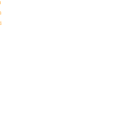
h
m
i