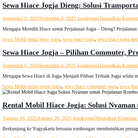
Sewa Hiace Jogja Dieng: Solusi Transpo
September 6, 2025
September 6, 2025
tourdejogja
Tinggalkan Koment
Mengapa Memilih Hiace untuk Perjalanan Jogja – Dieng? Perjalanan 
Sewa Mobil
rental hiace jogja
,
sewa hiace jogja
,
sewa hiace jogja die
Sewa Hiace Jogja – Pilihan Commuter, P
September 6, 2025
September 6, 2025
tourdejogja
Tinggalkan Koment
Mengapa Sewa Hiace di Jogja Menjadi Pilihan Terbaik Jogja selalu 
Sewa Mobil
rental mobil Jogja
,
sewa hiace commuter jogja
,
sewa hiac
Rental Mobil Hiace Jogja: Solusi Nyaman
Agustus 18, 2025
Agustus 20, 2025
tourdejogja
Tinggalkan Komentar
Berkunjung ke Yogyakarta bersama rombongan membutuhkan persiapan 