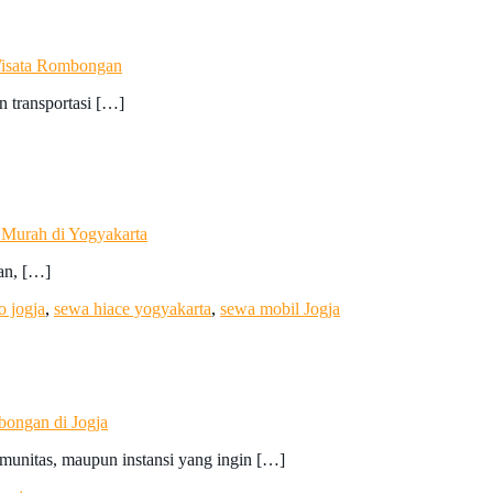
Wisata Rombongan
 transportasi […]
 Murah di Yogyakarta
an, […]
o jogja
,
sewa hiace yogyakarta
,
sewa mobil Jogja
bongan di Jogja
munitas, maupun instansi yang ingin […]