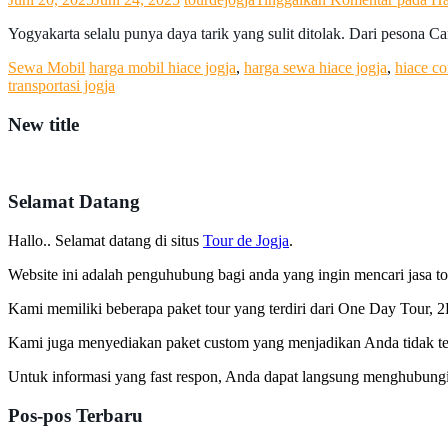
Yogyakarta selalu punya daya tarik yang sulit ditolak. Dari pesona
Sewa Mobil
harga mobil hiace jogja
,
harga sewa hiace jogja
,
hiace c
transportasi jogja
New title
Selamat Datang
Hallo.. Selamat datang di situs
Tour de Jogja
.
Website ini adalah penguhubung bagi anda yang ingin mencari jasa tou
Kami memiliki beberapa paket tour yang terdiri dari One Day Tour,
Kami juga menyediakan paket custom yang menjadikan Anda tidak te
Untuk informasi yang fast respon, Anda dapat langsung menghubungi 
Pos-pos Terbaru