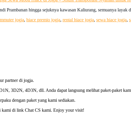
 Candi Prambanan hingga sejuknya kawasan Kaliurang, semuanya layak d
ommuter jogja
,
hiace premio jogja
,
rental hiace jogja
,
sewa hiace jogja
,
s
r partner di jogja.
 2D1N, 3D2N, 4D3N, dll. Anda dapat langsung melihat paket-paket kam
rpaku dengan paket yang kami sediakan.
kami di link Chat CS kami. Enjoy your visit!