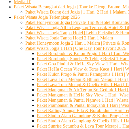
Media IT
Paket Wisata Berangkat dari Jogja | Tour ke Dieng, Bromo, 
Paket Wisata Dieng dari Jogja | 1 Hari, 2 Hari 1 Mal
Paket Wisata Jogja Terlengkap 2026
Paket Honeymoon Jogja | Private Trip & Hotel Romantis
Paket Wisata Jogja All In Lengkap Termasuk Hotel & Ti
Paket Wisata Jogja Tanpa Hotel | Lebih Fleksibel & Hem
Paket Wisata Jogja Tanpa Hotel 2 Hari 1 Malam
Paket Honeymoon Jogja 2 Hari 1 Malam | Private & Rom
Paket Wisata Jogja 1 Hari | One Day Tour Favorit 2026
Paket Borobudur & Kulon Progo 1 Hari | Tour Wi
Paket Borobudur, Sunrise & Tebing Breksi 1 Hari 
Paket Goa Pindul & HeHa Sky View 1 Hari | Wisa
Paket HeHa Ocean View & Teras Kaca 1 Hari | Wis
Paket Kulon Progo & Pantai Parangtritis 1 Hari | 
Paket Lava Tour Merapi & Bhumi Merapi 1 Hari |
Paket Lava Tour Merapi & Obelix Hills 1 Hari | T
Paket Mangunan & Air Terjun Sri Gethuk 1 Hari |
Paket Mangunan & HeHa Sky View 1 Hari | Wisat
Paket Mangunan & Pantai Ngrawe 1 Hari | Wisata
Paket Prambanan & Pantai Indrayanti 1 Hari | Wisa
Paket Rafting Sungai Ello & Borobudur 1 Hari Ter
Paket Studio Alam Gamplong & Kulon Progo 1 Har
Paket Studio Alam Gamplong & Obelix Hills 1 Hari
Paket Sunrise Setumbu & Lava Tour Merapi 1 Hari