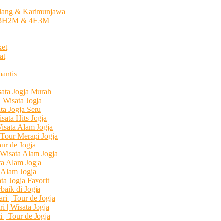
Malang & Karimunjawa
am, 3H2M & 4H3M
ket
at
antis
sata Jogja Murah
| Wisata Jogja
ta Jogja Seru
ata Hits Jogja
Wisata Alam Jogja
 Tour Merapi Jogja
our de Jogja
 Wisata Alam Jogja
a Alam Jogja
 Alam Jogja
ta Jogja Favorit
baik di Jogja
i | Tour de Jogja
 | Wisata Jogja
 | Tour de Jogja