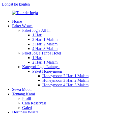
Loncat ke konten
Home
Tour
Paket
Paket Wisata
de
Tour
Paket Jogja All In
Jogja
&
1 Hari
Wisata
2 Hari 1 Malam
Jogja
3 Hari 2 Malam
2025
4 Hari 3 Malam
Paket Jogja Tanpa Hotel
1 Hari
2 Hari 1 Malam
Kategori Jogja Lainnya
Paket Honeymoon
Honeymoon 2 Hari 1 Malam
Honeymoon 3 Hari 2 Malam
Honeymoon 4 Hari 3 Malam
Sewa Mobil
Tentang Kami
Profil
Cara Reservasi
Galeri
Destinasi Wisata