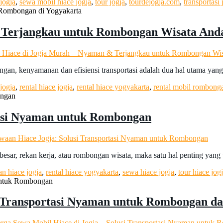
jogja
,
sewa mobil hiace jogja
,
tour jogja
,
tourdejogja.com
,
transportasi 
& Terjangkau untuk Rombongan Wisata And
 Hiace di Jogja Murah – Nyaman & Terjangkau untuk Rombongan Wi
an, kenyamanan dan efisiensi transportasi adalah dua hal utama yang
 jogja
,
rental hiace jogja
,
rental hiace yogyakarta
,
rental mobil rombonga
tasi Nyaman untuk Rombongan
aan Hiace Jogja: Solusi Transportasi Nyaman untuk Rombongan
esar, rekan kerja, atau rombongan wisata, maka satu hal penting yang
n hiace jogja
,
rental hiace yogyakarta
,
sewa hiace jogja
,
tour hiace jog
i Transportasi Nyaman untuk Rombongan da
rga Sewa Mobil Hiace di Jogja – Solusi Transportasi Nyaman untuk 