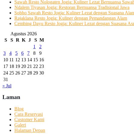
Sawah Resto Nologaten Jogja: Kuliner Lezat Bernuansa Sawa
Ndalem Tiyasan Jogja: Restoran Bernuansa Tradisional Jawa
Sobho Sawah Resto Jogja: Kuliner Lezat dengan Suasana Ala
Rajaklana Resto Jogja: Kuliner dengan Pemandangan Alam
Cembing Dayu Resto Jogja: Kuliner Lezat dengan Suasana Asr
Agustus 2026
S
S
R
K
J
S
M
1
2
3
4
5
6
7
8
9
10
11
12
13
14
15
16
17
18
19
20
21
22
23
24
25
26
27
28
29
30
31
« Jul
Laman
Blog
Cara Reservasi
Customer Kami
Galeri
Halaman Depan