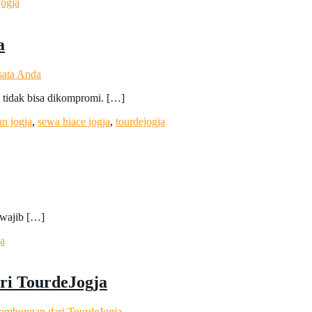
jogja
a
sata Anda
 tidak bisa dikompromi. […]
n jogja
,
sewa hiace jogja
,
tourdejogja
 wajib […]
ja
ri TourdeJogja
Rombongan dari TourdeJogja