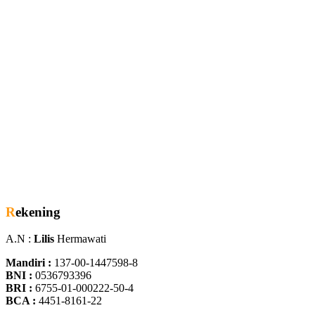
Rekening
A.N :
Lilis
Hermawati
Mandiri :
137-00-1447598-8
BNI :
0536793396
BRI :
6755-01-000222-50-4
BCA :
4451-8161-22