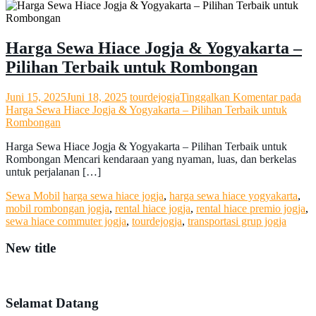
Harga Sewa Hiace Jogja & Yogyakarta –
Pilihan Terbaik untuk Rombongan
Juni 15, 2025
Juni 18, 2025
tourdejogja
Tinggalkan Komentar
pada
Harga Sewa Hiace Jogja & Yogyakarta – Pilihan Terbaik untuk
Rombongan
Harga Sewa Hiace Jogja & Yogyakarta – Pilihan Terbaik untuk
Rombongan Mencari kendaraan yang nyaman, luas, dan berkelas
untuk perjalanan […]
Sewa Mobil
harga sewa hiace jogja
,
harga sewa hiace yogyakarta
,
mobil rombongan jogja
,
rental hiace jogja
,
rental hiace premio jogja
,
sewa hiace commuter jogja
,
tourdejogja
,
transportasi grup jogja
New title
Selamat Datang