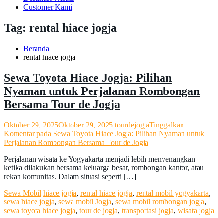
Customer Kami
Tag:
rental hiace jogja
Beranda
rental hiace jogja
Sewa Toyota Hiace Jogja: Pilihan
Nyaman untuk Perjalanan Rombongan
Bersama Tour de Jogja
Oktober 29, 2025
Oktober 29, 2025
tourdejogja
Tinggalkan
Komentar
pada Sewa Toyota Hiace Jogja: Pilihan Nyaman untuk
Perjalanan Rombongan Bersama Tour de Jogja
Perjalanan wisata ke Yogyakarta menjadi lebih menyenangkan
ketika dilakukan bersama keluarga besar, rombongan kantor, atau
rekan komunitas. Dalam situasi seperti […]
Sewa Mobil
hiace jogja
,
rental hiace jogja
,
rental mobil yogyakarta
,
sewa hiace jogja
,
sewa mobil Jogja
,
sewa mobil rombongan jogja
,
sewa toyota hiace jogja
,
tour de jogja
,
transportasi jogja
,
wisata jogja