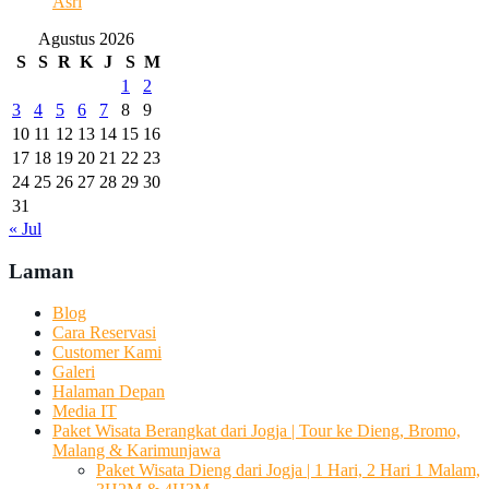
Asri
Agustus 2026
S
S
R
K
J
S
M
1
2
3
4
5
6
7
8
9
10
11
12
13
14
15
16
17
18
19
20
21
22
23
24
25
26
27
28
29
30
31
« Jul
Laman
Blog
Cara Reservasi
Customer Kami
Galeri
Halaman Depan
Media IT
Paket Wisata Berangkat dari Jogja | Tour ke Dieng, Bromo,
Malang & Karimunjawa
Paket Wisata Dieng dari Jogja | 1 Hari, 2 Hari 1 Malam,