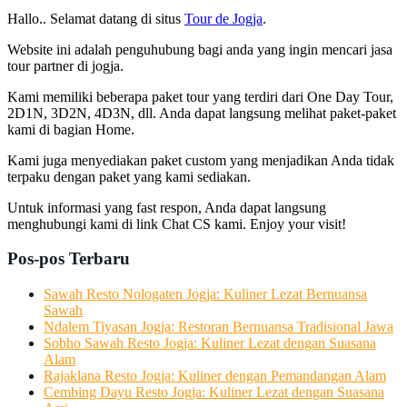
Hallo.. Selamat datang di situs
Tour de Jogja
.
Website ini adalah penguhubung bagi anda yang ingin mencari jasa
tour partner di jogja.
Kami memiliki beberapa paket tour yang terdiri dari One Day Tour,
2D1N, 3D2N, 4D3N, dll. Anda dapat langsung melihat paket-paket
kami di bagian Home.
Kami juga menyediakan paket custom yang menjadikan Anda tidak
terpaku dengan paket yang kami sediakan.
Untuk informasi yang fast respon, Anda dapat langsung
menghubungi kami di link Chat CS kami. Enjoy your visit!
Pos-pos Terbaru
Sawah Resto Nologaten Jogja: Kuliner Lezat Bernuansa
Sawah
Ndalem Tiyasan Jogja: Restoran Bernuansa Tradisional Jawa
Sobho Sawah Resto Jogja: Kuliner Lezat dengan Suasana
Alam
Rajaklana Resto Jogja: Kuliner dengan Pemandangan Alam
Cembing Dayu Resto Jogja: Kuliner Lezat dengan Suasana