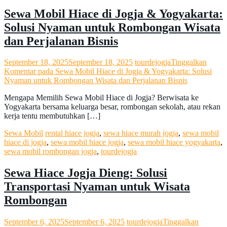
Sewa Mobil Hiace di Jogja & Yogyakarta:
Solusi Nyaman untuk Rombongan Wisata
dan Perjalanan Bisnis
September 18, 2025
September 18, 2025
tourdejogja
Tinggalkan
Komentar
pada Sewa Mobil Hiace di Jogja & Yogyakarta: Solusi
Nyaman untuk Rombongan Wisata dan Perjalanan Bisnis
Mengapa Memilih Sewa Mobil Hiace di Jogja? Berwisata ke
Yogyakarta bersama keluarga besar, rombongan sekolah, atau rekan
kerja tentu membutuhkan […]
Sewa Mobil
rental hiace jogja
,
sewa hiace murah jogja
,
sewa mobil
hiace di jogja
,
sewa mobil hiace jogja
,
sewa mobil hiace yogyakarta
,
sewa mobil rombongan jogja
,
tourdejogja
Sewa Hiace Jogja Dieng: Solusi
Transportasi Nyaman untuk Wisata
Rombongan
September 6, 2025
September 6, 2025
tourdejogja
Tinggalkan