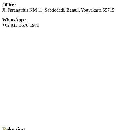
Office :
Jl. Parangtritis KM 11, Sabdodadi, Bantul, Yogyakarta 55715
WhatsApp :
+62 813-3670-1970
Rekening