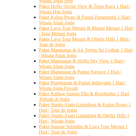
Wisata Jogja Seru
Paket HeHa Ocean View & Teras Kaca 1 Hari |
Wisata Hits Jogja
Paket Kulon Progo & Pantai Parangtritis 1 Hari |
Wisata Alam Jogja
Paket Lava Tour Merapi & Bhumi Merapi 1 Hari
| Tour Merapi Jogja
Paket Lava Tour Merapi & Obelix Hills 1 Hari |
Tour de Jogja
Paket Mangunan & Air Terjun Sri Gethuk 1 Hari
| Wisata Alam Jogja
Paket Mangunan & HeHa Sky View 1 Hari |
Wisata Alam Jogja
Paket Mangunan & Pantai Ngrawe 1 Hari |
Wisata Alam Jogja
Paket Prambanan & Pantai Indrayanti 1 Hari |
Wisata Jogja Favorit
Paket Rafting Sungai Ello & Borobudur 1 Hari
Terbaik di Jogja
Paket Studio Alam Gamplong & Kulon Progo 1
Hari | Tour de Jogja
Paket Studio Alam Gamplong & Obelix Hills 1
Hari | Wisata Jogja
Paket Sunrise Setumbu & Lava Tour Merapi 1
Hari | Tour de Jogja