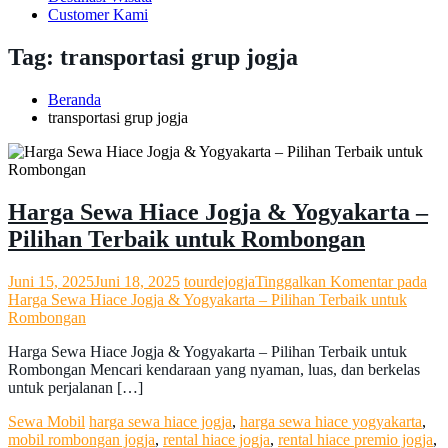
Customer Kami
Tag:
transportasi grup jogja
Beranda
transportasi grup jogja
Harga Sewa Hiace Jogja & Yogyakarta –
Pilihan Terbaik untuk Rombongan
Juni 15, 2025
Juni 18, 2025
tourdejogja
Tinggalkan Komentar
pada
Harga Sewa Hiace Jogja & Yogyakarta – Pilihan Terbaik untuk
Rombongan
Harga Sewa Hiace Jogja & Yogyakarta – Pilihan Terbaik untuk
Rombongan Mencari kendaraan yang nyaman, luas, dan berkelas
untuk perjalanan […]
Sewa Mobil
harga sewa hiace jogja
,
harga sewa hiace yogyakarta
,
mobil rombongan jogja
,
rental hiace jogja
,
rental hiace premio jogja
,