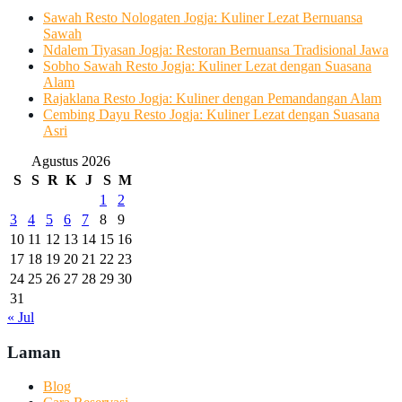
Sawah Resto Nologaten Jogja: Kuliner Lezat Bernuansa
Sawah
Ndalem Tiyasan Jogja: Restoran Bernuansa Tradisional Jawa
Sobho Sawah Resto Jogja: Kuliner Lezat dengan Suasana
Alam
Rajaklana Resto Jogja: Kuliner dengan Pemandangan Alam
Cembing Dayu Resto Jogja: Kuliner Lezat dengan Suasana
Asri
Agustus 2026
S
S
R
K
J
S
M
1
2
3
4
5
6
7
8
9
10
11
12
13
14
15
16
17
18
19
20
21
22
23
24
25
26
27
28
29
30
31
« Jul
Laman
Blog