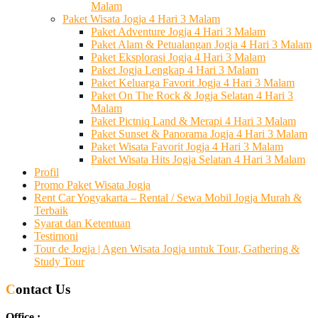
Malam
Paket Wisata Jogja 4 Hari 3 Malam
Paket Adventure Jogja 4 Hari 3 Malam
Paket Alam & Petualangan Jogja 4 Hari 3 Malam
Paket Eksplorasi Jogja 4 Hari 3 Malam
Paket Jogja Lengkap 4 Hari 3 Malam
Paket Keluarga Favorit Jogja 4 Hari 3 Malam
Paket On The Rock & Jogja Selatan 4 Hari 3
Malam
Paket Pictniq Land & Merapi 4 Hari 3 Malam
Paket Sunset & Panorama Jogja 4 Hari 3 Malam
Paket Wisata Favorit Jogja 4 Hari 3 Malam
Paket Wisata Hits Jogja Selatan 4 Hari 3 Malam
Profil
Promo Paket Wisata Jogja
Rent Car Yogyakarta – Rental / Sewa Mobil Jogja Murah &
Terbaik
Syarat dan Ketentuan
Testimoni
Tour de Jogja | Agen Wisata Jogja untuk Tour, Gathering &
Study Tour
Contact Us
Office :