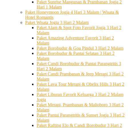
Paket Sunrise Mangunan & Prambanan Jogja 2
Hari 1 Malam
Paket Honeymoon Jogja 4 Hari 3 Malam | Wisata &
Hotel Romantis
Paket Wisata Jogja 3 Hari 2 Malam
Paket Alam & Spot Foto Favorit Jogja 3 Hari 2
Malam
Paket Amazing Adventure Favorit 3 Hari 2
Malam
Paket Borobudur & Goa Pindul 3 Hari 2 Malam
Paket Borobudur & Pantai Selatan 3 Hari 2
Malam
Paket Candi Borobudur & Pantai Parangtritis 3
Hari 2 Malam
Paket Candi Prambanan & Jeep Merapi 3 Hari 2
Malam
Paket Lava Tour Merapi & Obelix Hills 3 Hari 2
Malam
Paket Liburan Favorit Keluarga 3 Hari 2 Malam
Jogja
Paket Merapi, Prambanan & Malioboro 3 Hari 2
Malam
Paket Pantai Parangtritis & Sunset Jogja 3 Hari 2
Malam
Paket Rafting Elo & Candi Borobudur 3 Hari 2