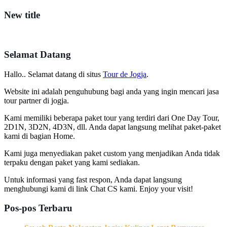
New title
Selamat Datang
Hallo.. Selamat datang di situs
Tour de Jogja
.
Website ini adalah penguhubung bagi anda yang ingin mencari jasa
tour partner di jogja.
Kami memiliki beberapa paket tour yang terdiri dari One Day Tour,
2D1N, 3D2N, 4D3N, dll. Anda dapat langsung melihat paket-paket
kami di bagian Home.
Kami juga menyediakan paket custom yang menjadikan Anda tidak
terpaku dengan paket yang kami sediakan.
Untuk informasi yang fast respon, Anda dapat langsung
menghubungi kami di link Chat CS kami. Enjoy your visit!
Pos-pos Terbaru