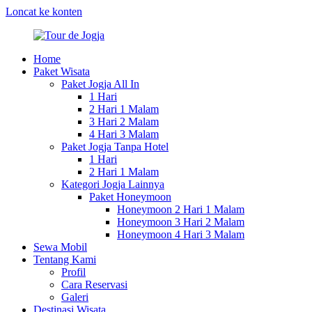
Loncat ke konten
Home
Tour
Paket
Paket Wisata
de
Tour
Paket Jogja All In
Jogja
&
1 Hari
Wisata
2 Hari 1 Malam
Jogja
3 Hari 2 Malam
2025
4 Hari 3 Malam
Paket Jogja Tanpa Hotel
1 Hari
2 Hari 1 Malam
Kategori Jogja Lainnya
Paket Honeymoon
Honeymoon 2 Hari 1 Malam
Honeymoon 3 Hari 2 Malam
Honeymoon 4 Hari 3 Malam
Sewa Mobil
Tentang Kami
Profil
Cara Reservasi
Galeri
Destinasi Wisata