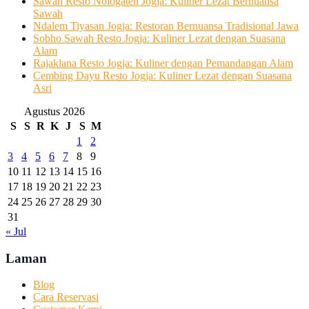
Sawah Resto Nologaten Jogja: Kuliner Lezat Bernuansa
Sawah
Ndalem Tiyasan Jogja: Restoran Bernuansa Tradisional Jawa
Sobho Sawah Resto Jogja: Kuliner Lezat dengan Suasana
Alam
Rajaklana Resto Jogja: Kuliner dengan Pemandangan Alam
Cembing Dayu Resto Jogja: Kuliner Lezat dengan Suasana
Asri
Agustus 2026
S
S
R
K
J
S
M
1
2
3
4
5
6
7
8
9
10
11
12
13
14
15
16
17
18
19
20
21
22
23
24
25
26
27
28
29
30
31
« Jul
Laman
Blog
Cara Reservasi