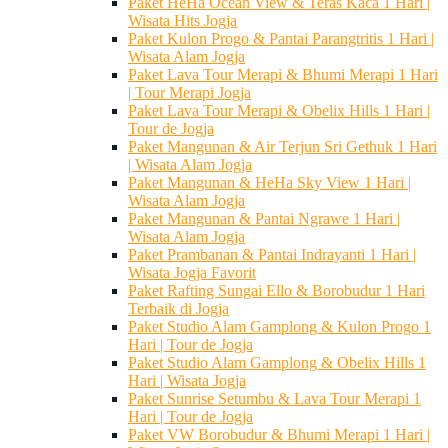
Paket HeHa Ocean View & Teras Kaca 1 Hari |
Wisata Hits Jogja
Paket Kulon Progo & Pantai Parangtritis 1 Hari |
Wisata Alam Jogja
Paket Lava Tour Merapi & Bhumi Merapi 1 Hari
| Tour Merapi Jogja
Paket Lava Tour Merapi & Obelix Hills 1 Hari |
Tour de Jogja
Paket Mangunan & Air Terjun Sri Gethuk 1 Hari
| Wisata Alam Jogja
Paket Mangunan & HeHa Sky View 1 Hari |
Wisata Alam Jogja
Paket Mangunan & Pantai Ngrawe 1 Hari |
Wisata Alam Jogja
Paket Prambanan & Pantai Indrayanti 1 Hari |
Wisata Jogja Favorit
Paket Rafting Sungai Ello & Borobudur 1 Hari
Terbaik di Jogja
Paket Studio Alam Gamplong & Kulon Progo 1
Hari | Tour de Jogja
Paket Studio Alam Gamplong & Obelix Hills 1
Hari | Wisata Jogja
Paket Sunrise Setumbu & Lava Tour Merapi 1
Hari | Tour de Jogja
Paket VW Borobudur & Bhumi Merapi 1 Hari |