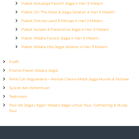
Paket Keluarga Favorit Jogja 4 Hari 3 Malam
Paket On The Rock & Jogja Selatan 4 Hari 3 Malam
Paket Pictniq Land & Merapi 4 Hari 3 Malam
Paket Sunset & Panorama Jogja 4 Hari 3 Malam
Paket Wisata Favorit Jogja 4 Hari 3 Malam
Paket Wisata Hits Jogja Selatan 4 Hari 3 Malam
Profil
Promo Paket Wisata Jogja
Rent Car Yogyakarta – Rental / Sewa Mobil Jogja Murah & Terbaik
Syarat dan Ketentuan
Testimoni
Tour de Jogja | Agen Wisata Jogja untuk Tour, Gathering & Study
Tour