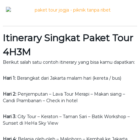
Itinerary Singkat Paket Tour
4H3M
Berikut salah satu contoh itinerary yang bisa kamu dapatkan:
Hari 1:
Berangkat dari Jakarta malam hari (kereta / bus)
Hari 2:
Penjemputan – Lava Tour Merapi – Makan siang –
Candi Prambanan – Check in hotel
Hari 3:
City Tour – Keraton – Taman Sari – Batik Workshop –
Sunset di HeHa Sky View
Hari 4:
Belanja oleh-oleh – Malioboro – Kembali ke Jakarta