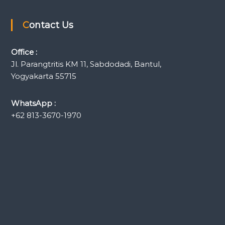
Contact Us
Office :
Jl. Parangtritis KM 11, Sabdodadi, Bantul,
Yogyakarta 55715
WhatsApp :
+62 813-3670-1970