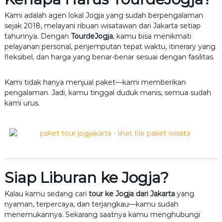
Kami adalah agen lokal Jogja yang sudah berpengalaman
sejak 2018, melayani ribuan wisatawan dari Jakarta setiap
tahunnya. Dengan
TourdeJogja
, kamu bisa menikmati
pelayanan personal, penjemputan tepat waktu, itinerary yang
fleksibel, dan harga yang benar-benar sesuai dengan fasilitas.
Kami tidak hanya menjual paket—kami memberikan
pengalaman. Jadi, kamu tinggal duduk manis, semua sudah
kami urus.
Siap Liburan ke Jogja?
Kalau kamu sedang cari
tour ke Jogja dari Jakarta
yang
nyaman, terpercaya, dan terjangkau—kamu sudah
menemukannya. Sekarang saatnya kamu menghubungi