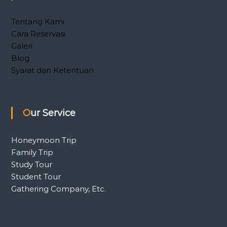
Tentang Kami
Cara Reservasi
Galeri
Blog
Syarat dan Ketentuan
Our Service
Honeymoon Trip
Family Trip
Study Tour
Student Tour
Gathering Company, Etc.