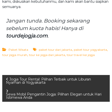
kami, diskusikan kebutuhanmu, dan kami akan bantu siapkan
semuanya.
Jangan tunda. Booking sekarang
sebelum kuota habis! Hanya di
tourdejogja.com
.
,
,
Paket Wisata
paket tour dari jakarta
paket tour yogyakarta
,
,
tour jogja murah
tour ke jogja dari jakarta
tour travel ke jogja
N
Jogja Tour Rental: Pilihan Terbaik untuk Liburan
Nyaman di Yogyakarta
a
Sewa Mobil Pengantin Jogja: Pilihan Elegan untuk Hari
Istimewa Anda
v