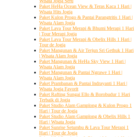
Wisata Jogja Seru
Paket HeHa Ocean View & Teras Kaca 1 Hari |
Wisata Hits Jogja
Paket Kulon Progo & Pantai Parangtritis 1 Hari |
Wisata Alam Jogja
Paket Lava Tour Merapi & Bhumi Merapi 1 Hari
| Tour Merapi Jogja
Paket Lava Tour Merapi & Obelix Hills 1 Hari |
Tour de Jogja
Paket Mangunan & Air Terjun Sri Gethuk 1 Hari
| Wisata Alam Jogja
Paket Mangunan & HeHa Sky View 1 Hari |
Wisata Alam Jogja
Paket Mangunan & Pantai Ngrawe 1 Hari |
Wisata Alam Jogja
Paket Prambanan & Pantai Indrayanti 1 Hari |
Wisata Jogja Favorit
Paket Rafting Sungai Ello & Borobudur 1 Hari
Terbaik di Jogja
Paket Studio Alam Gamplong & Kulon Progo 1
Hari | Tour de Jogja
Paket Studio Alam Gamplong & Obelix Hills 1
Hari | Wisata Jogja
Paket Sunrise Setumbu & Lava Tour Merapi 1
Hari | Tour de Jogja