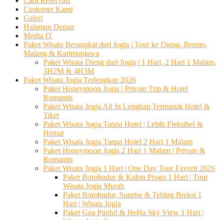
Cara Reservasi
Customer Kami
Galeri
Halaman Depan
Media IT
Paket Wisata Berangkat dari Jogja | Tour ke Dieng, Bromo,
Malang & Karimunjawa
Paket Wisata Dieng dari Jogja | 1 Hari, 2 Hari 1 Malam,
3H2M & 4H3M
Paket Wisata Jogja Terlengkap 2026
Paket Honeymoon Jogja | Private Trip & Hotel
Romantis
Paket Wisata Jogja All In Lengkap Termasuk Hotel &
Tiket
Paket Wisata Jogja Tanpa Hotel | Lebih Fleksibel &
Hemat
Paket Wisata Jogja Tanpa Hotel 2 Hari 1 Malam
Paket Honeymoon Jogja 2 Hari 1 Malam | Private &
Romantis
Paket Wisata Jogja 1 Hari | One Day Tour Favorit 2026
Paket Borobudur & Kulon Progo 1 Hari | Tour
Wisata Jogja Murah
Paket Borobudur, Sunrise & Tebing Breksi 1
Hari | Wisata Jogja
Paket Goa Pindul & HeHa Sky View 1 Hari |