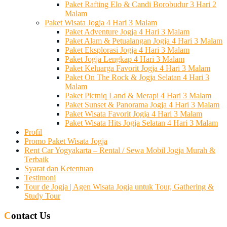
Paket Rafting Elo & Candi Borobudur 3 Hari 2
Malam
Paket Wisata Jogja 4 Hari 3 Malam
Paket Adventure Jogja 4 Hari 3 Malam
Paket Alam & Petualangan Jogja 4 Hari 3 Malam
Paket Eksplorasi Jogja 4 Hari 3 Malam
Paket Jogja Lengkap 4 Hari 3 Malam
Paket Keluarga Favorit Jogja 4 Hari 3 Malam
Paket On The Rock & Jogja Selatan 4 Hari 3
Malam
Paket Pictniq Land & Merapi 4 Hari 3 Malam
Paket Sunset & Panorama Jogja 4 Hari 3 Malam
Paket Wisata Favorit Jogja 4 Hari 3 Malam
Paket Wisata Hits Jogja Selatan 4 Hari 3 Malam
Profil
Promo Paket Wisata Jogja
Rent Car Yogyakarta – Rental / Sewa Mobil Jogja Murah &
Terbaik
Syarat dan Ketentuan
Testimoni
Tour de Jogja | Agen Wisata Jogja untuk Tour, Gathering &
Study Tour
Contact Us