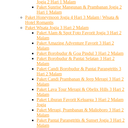
Jogja 2 Hari 1 Malam
Paket Sunrise Mangunan & Prambanan Jogja 2
Hari 1 Malam
Paket Honeymoon Jogja 4 Hari 3 Malam | Wisata &
Hotel Romantis
Paket Wisata Jogja 3 Hari 2 Malam
Paket Alam & Spot Foto Favorit Jogja 3 Hari 2
Malam
Paket Amazing Adventure Favorit 3 Hari 2
Malam
Paket Borobudur & Goa Pindul 3 Hari 2 Malam
Paket Borobudur & Pantai Selatan 3 Hari 2
Malam
Paket Candi Borobudur & Pantai Parangtritis 3
Hari 2 Malam
Paket Candi Prambanan & Jeep Merapi 3 Hari 2
Malam
Paket Lava Tour Merapi & Obelix Hills 3 Hari 2
Malam
Paket Liburan Favorit Keluarga 3 Hari 2 Malam
Jogja
Paket Merapi, Prambanan & Malioboro 3 Hari 2
Malam
Paket Pantai Parangtritis & Sunset Jogja 3 Hari 2
Malam