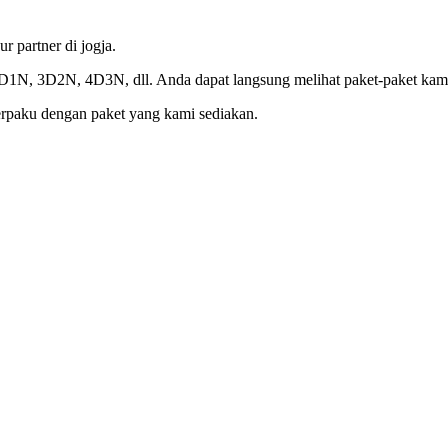
r partner di jogja.
 2D1N, 3D2N, 4D3N, dll. Anda dapat langsung melihat paket-paket kam
rpaku dengan paket yang kami sediakan.
kami di link Chat CS kami. Enjoy your visit!
n
n
h