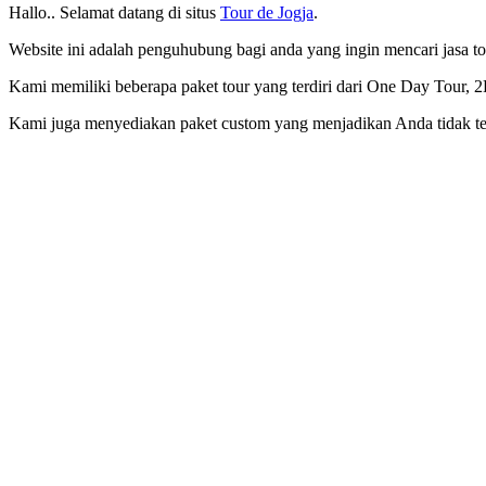
Hallo.. Selamat datang di situs
Tour de Jogja
.
Website ini adalah penguhubung bagi anda yang ingin mencari jasa tou
Kami memiliki beberapa paket tour yang terdiri dari One Day Tour,
Kami juga menyediakan paket custom yang menjadikan Anda tidak te
Untuk informasi yang fast respon, Anda dapat langsung menghubungi 
Pos-pos Terbaru
Pantai Sarangan Jogja: Pantai Cantik dan Eksotis untuk Libura
Pantai Sanglen Jogja: Pantai Cantik yang Tenang untuk Libura
RM Mbah Buyut Jogja: Kuliner Lezat Favorit di Yogyakarta
Sawah Resto Nologaten Jogja: Kuliner Lezat Bernuansa Sawa
Ndalem Tiyasan Jogja: Restoran Bernuansa Tradisional Jawa
Agustus 2026
S
S
R
K
J
S
M
1
2
3
4
5
6
7
8
9
10
11
12
13
14
15
16
17
18
19
20
21
22
23