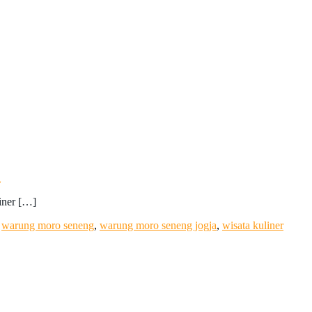
i
iner […]
,
warung moro seneng
,
warung moro seneng jogja
,
wisata kuliner