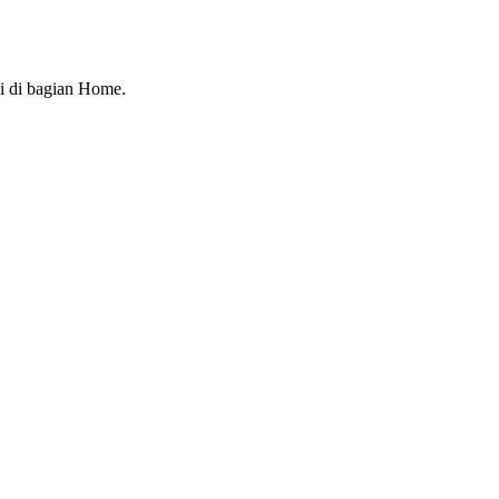
i di bagian Home.