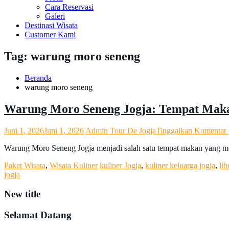
Cara Reservasi
Galeri
Destinasi Wisata
Customer Kami
Tag:
warung moro seneng
Beranda
warung moro seneng
Warung Moro Seneng Jogja: Tempat Maka
Juni 1, 2026
Juni 1, 2026
Admin Tour De Jogja
Tinggalkan Komentar
Warung Moro Seneng Jogja menjadi salah satu tempat makan yang men
Paket Wisata
,
Wisata Kuliner
kuliner Jogja
,
kuliner keluarga jogja
,
lib
jogja
New title
Selamat Datang