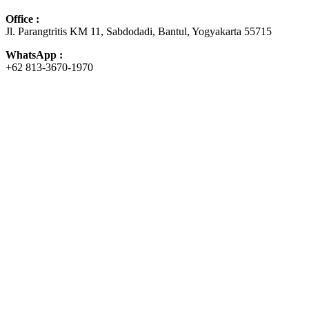
Office :
Jl. Parangtritis KM 11, Sabdodadi, Bantul, Yogyakarta 55715
WhatsApp :
+62 813-3670-1970