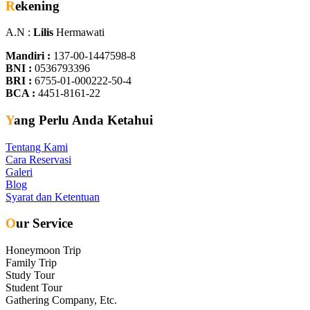
Rekening
A.N :
Lilis
Hermawati
Mandiri :
137-00-1447598-8
BNI :
0536793396
BRI :
6755-01-000222-50-4
BCA :
4451-8161-22
Yang Perlu Anda Ketahui
Tentang Kami
Cara Reservasi
Galeri
Blog
Syarat dan Ketentuan
Our Service
Honeymoon Trip
Family Trip
Study Tour
Student Tour
Gathering Company, Etc.