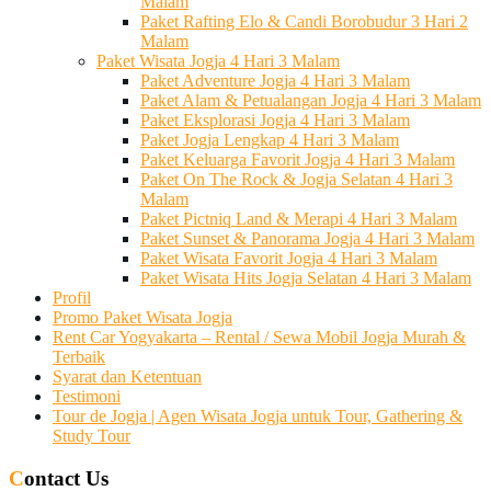
Malam
Paket Rafting Elo & Candi Borobudur 3 Hari 2
Malam
Paket Wisata Jogja 4 Hari 3 Malam
Paket Adventure Jogja 4 Hari 3 Malam
Paket Alam & Petualangan Jogja 4 Hari 3 Malam
Paket Eksplorasi Jogja 4 Hari 3 Malam
Paket Jogja Lengkap 4 Hari 3 Malam
Paket Keluarga Favorit Jogja 4 Hari 3 Malam
Paket On The Rock & Jogja Selatan 4 Hari 3
Malam
Paket Pictniq Land & Merapi 4 Hari 3 Malam
Paket Sunset & Panorama Jogja 4 Hari 3 Malam
Paket Wisata Favorit Jogja 4 Hari 3 Malam
Paket Wisata Hits Jogja Selatan 4 Hari 3 Malam
Profil
Promo Paket Wisata Jogja
Rent Car Yogyakarta – Rental / Sewa Mobil Jogja Murah &
Terbaik
Syarat dan Ketentuan
Testimoni
Tour de Jogja | Agen Wisata Jogja untuk Tour, Gathering &
Study Tour
Contact Us