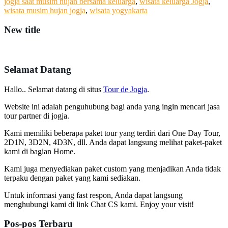
jogja saat musim hujan bersama keluarga
,
wisata keluarga Jogja
,
wisata musim hujan jogja
,
wisata yogyakarta
New title
Selamat Datang
Hallo.. Selamat datang di situs
Tour de Jogja
.
Website ini adalah penguhubung bagi anda yang ingin mencari jasa
tour partner di jogja.
Kami memiliki beberapa paket tour yang terdiri dari One Day Tour,
2D1N, 3D2N, 4D3N, dll. Anda dapat langsung melihat paket-paket
kami di bagian Home.
Kami juga menyediakan paket custom yang menjadikan Anda tidak
terpaku dengan paket yang kami sediakan.
Untuk informasi yang fast respon, Anda dapat langsung
menghubungi kami di link Chat CS kami. Enjoy your visit!
Pos-pos Terbaru