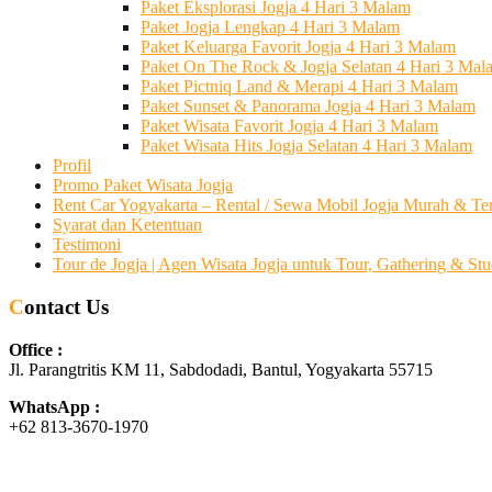
Paket Eksplorasi Jogja 4 Hari 3 Malam
Paket Jogja Lengkap 4 Hari 3 Malam
Paket Keluarga Favorit Jogja 4 Hari 3 Malam
Paket On The Rock & Jogja Selatan 4 Hari 3 Mal
Paket Pictniq Land & Merapi 4 Hari 3 Malam
Paket Sunset & Panorama Jogja 4 Hari 3 Malam
Paket Wisata Favorit Jogja 4 Hari 3 Malam
Paket Wisata Hits Jogja Selatan 4 Hari 3 Malam
Profil
Promo Paket Wisata Jogja
Rent Car Yogyakarta – Rental / Sewa Mobil Jogja Murah & Te
Syarat dan Ketentuan
Testimoni
Tour de Jogja | Agen Wisata Jogja untuk Tour, Gathering & St
Contact Us
Office :
Jl. Parangtritis KM 11, Sabdodadi, Bantul, Yogyakarta 55715
WhatsApp :
+62 813-3670-1970