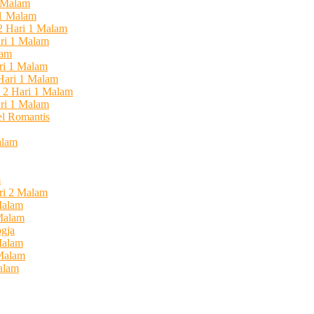
1 Malam
 1 Malam
2 Hari 1 Malam
ri 1 Malam
lam
ri 1 Malam
Hari 1 Malam
 2 Hari 1 Malam
ri 1 Malam
el Romantis
alam
m
ari 2 Malam
Malam
 Malam
ogja
Malam
 Malam
alam