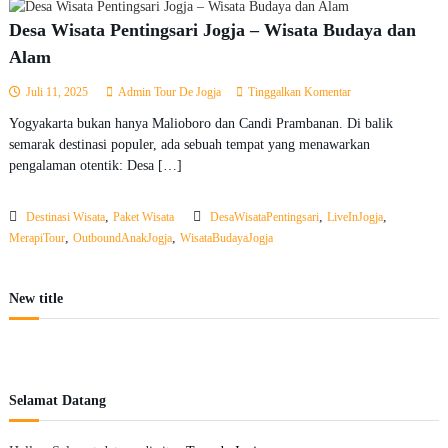
y
5
Desa Wisata Pentingsari Jogja – Wisata Budaya dan
a
n
Alam
g
K
p
Juli 11, 2025
Admin Tour De Jogja
Tinggalkan Komentar
e
a
k
Yogyakarta bukan hanya Malioboro dan Candi Prambanan. Di balik
d
a
semarak destinasi populer, ada sebuah tempat yang menawarkan
a
y
D
pengalaman otentik: Desa […]
o
e
n
s
J
,
,
,
Destinasi Wisata
Paket Wisata
DesaWisataPentingsari
LiveInJogja
a
o
W
,
,
MerapiTour
OutboundAnakJogja
WisataBudayaJogja
g
i
j
s
a
a
New title
–
t
W
a
i
P
s
e
a
n
t
t
Selamat Datang
a
i
E
n
d