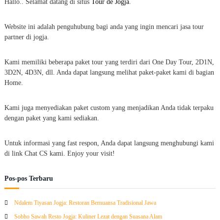
Hallo.. Selamat datang di situs
Tour de Jogja
.
g
u
s
k
a
a
Website ini adalah penguhubung bagi anda yang ingin mencari jasa tour
r
s
partner di jogja.
i
i
J
B
o
u
Kami memiliki beberapa paket tour yang terdiri dari One Day Tour, 2D1N,
g
d
3D2N, 4D3N, dll. Anda dapat langsung melihat paket-paket kami di bagian
j
a
a
Home.
y
–
a
W
Kami juga menyediakan paket custom yang menjadikan Anda tidak terpaku
i
s
dengan paket yang kami sediakan.
a
t
Untuk informasi yang fast respon, Anda dapat langsung menghubungi kami
a
B
di link Chat CS kami. Enjoy your visit!
u
d
Pos-pos Terbaru
a
y
a
Ndalem Tiyasan Jogja: Restoran Bernuansa Tradisional Jawa
d
a
Sobho Sawah Resto Jogja: Kuliner Lezat dengan Suasana Alam