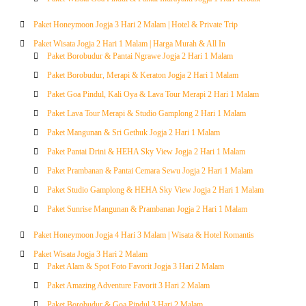
Paket Honeymoon Jogja 3 Hari 2 Malam | Hotel & Private Trip
Paket Wisata Jogja 2 Hari 1 Malam | Harga Murah & All In
Paket Borobudur & Pantai Ngrawe Jogja 2 Hari 1 Malam
Paket Borobudur, Merapi & Keraton Jogja 2 Hari 1 Malam
Paket Goa Pindul, Kali Oya & Lava Tour Merapi 2 Hari 1 Malam
Paket Lava Tour Merapi & Studio Gamplong 2 Hari 1 Malam
Paket Mangunan & Sri Gethuk Jogja 2 Hari 1 Malam
Paket Pantai Drini & HEHA Sky View Jogja 2 Hari 1 Malam
Paket Prambanan & Pantai Cemara Sewu Jogja 2 Hari 1 Malam
Paket Studio Gamplong & HEHA Sky View Jogja 2 Hari 1 Malam
Paket Sunrise Mangunan & Prambanan Jogja 2 Hari 1 Malam
Paket Honeymoon Jogja 4 Hari 3 Malam | Wisata & Hotel Romantis
Paket Wisata Jogja 3 Hari 2 Malam
Paket Alam & Spot Foto Favorit Jogja 3 Hari 2 Malam
Paket Amazing Adventure Favorit 3 Hari 2 Malam
Paket Borobudur & Goa Pindul 3 Hari 2 Malam