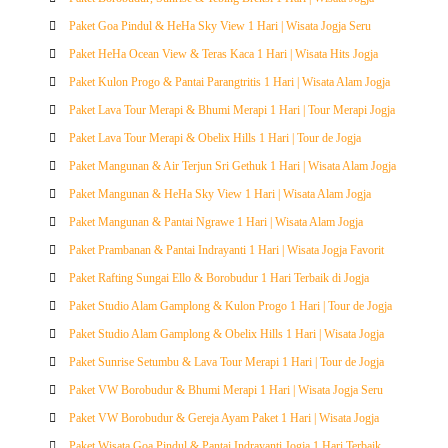
Paket Goa Pindul & HeHa Sky View 1 Hari | Wisata Jogja Seru
Paket HeHa Ocean View & Teras Kaca 1 Hari | Wisata Hits Jogja
Paket Kulon Progo & Pantai Parangtritis 1 Hari | Wisata Alam Jogja
Paket Lava Tour Merapi & Bhumi Merapi 1 Hari | Tour Merapi Jogja
Paket Lava Tour Merapi & Obelix Hills 1 Hari | Tour de Jogja
Paket Mangunan & Air Terjun Sri Gethuk 1 Hari | Wisata Alam Jogja
Paket Mangunan & HeHa Sky View 1 Hari | Wisata Alam Jogja
Paket Mangunan & Pantai Ngrawe 1 Hari | Wisata Alam Jogja
Paket Prambanan & Pantai Indrayanti 1 Hari | Wisata Jogja Favorit
Paket Rafting Sungai Ello & Borobudur 1 Hari Terbaik di Jogja
Paket Studio Alam Gamplong & Kulon Progo 1 Hari | Tour de Jogja
Paket Studio Alam Gamplong & Obelix Hills 1 Hari | Wisata Jogja
Paket Sunrise Setumbu & Lava Tour Merapi 1 Hari | Tour de Jogja
Paket VW Borobudur & Bhumi Merapi 1 Hari | Wisata Jogja Seru
Paket VW Borobudur & Gereja Ayam Paket 1 Hari | Wisata Jogja
Paket Wisata Goa Pindul & Pantai Indrayanti Jogja 1 Hari Terbaik