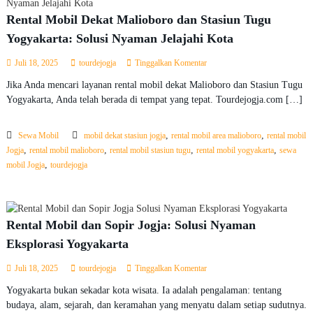
b
5
Rental Mobil Dekat Malioboro dan Stasiun Tugu
i
l
Yogyakarta: Solusi Nyaman Jelajahi Kota
d
i
p
Juli 18, 2025
tourdejogja
Tinggalkan Komentar
J
a
Jika Anda mencari layanan rental mobil dekat Malioboro dan Stasiun Tugu
o
d
g
Yogyakarta, Anda telah berada di tempat yang tepat. Tourdejogja.com […]
a
j
R
a
e
,
d
,
Sewa Mobil
mobil dekat stasiun jogja
rental mobil area malioboro
rental mobil
n
e
,
,
,
,
Jogja
rental mobil malioboro
rental mobil stasiun tugu
rental mobil yogyakarta
t
sewa
n
a
,
mobil Jogja
tourdejogja
g
l
a
M
n
o
S
b
Rental Mobil dan Sopir Jogja: Solusi Nyaman
o
i
p
l
Eksplorasi Yogyakarta
i
D
r
e
p
Juli 18, 2025
tourdejogja
Tinggalkan Komentar
:
k
a
C
a
Yogyakarta bukan sekadar kota wisata. Ia adalah pengalaman: tentang
d
a
t
budaya, alam, sejarah, dan keramahan yang menyatu dalam setiap sudutnya.
a
r