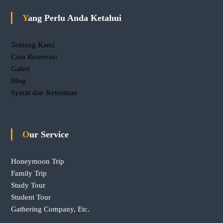
Yang Perlu Anda Ketahui
Tentang Kami
Cara Reservasi
Galeri
Blog
Syarat dan Ketentuan
Our Service
Honeymoon Trip
Family Trip
Study Tour
Student Tour
Gathering Company, Etc.