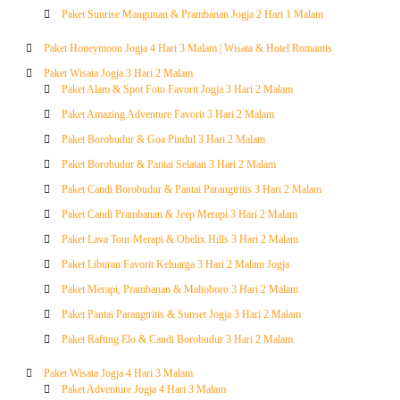
Paket Sunrise Mangunan & Prambanan Jogja 2 Hari 1 Malam
Paket Honeymoon Jogja 4 Hari 3 Malam | Wisata & Hotel Romantis
Paket Wisata Jogja 3 Hari 2 Malam
Paket Alam & Spot Foto Favorit Jogja 3 Hari 2 Malam
Paket Amazing Adventure Favorit 3 Hari 2 Malam
Paket Borobudur & Goa Pindul 3 Hari 2 Malam
Paket Borobudur & Pantai Selatan 3 Hari 2 Malam
Paket Candi Borobudur & Pantai Parangtritis 3 Hari 2 Malam
Paket Candi Prambanan & Jeep Merapi 3 Hari 2 Malam
Paket Lava Tour Merapi & Obelix Hills 3 Hari 2 Malam
Paket Liburan Favorit Keluarga 3 Hari 2 Malam Jogja
Paket Merapi, Prambanan & Malioboro 3 Hari 2 Malam
Paket Pantai Parangtritis & Sunset Jogja 3 Hari 2 Malam
Paket Rafting Elo & Candi Borobudur 3 Hari 2 Malam
Paket Wisata Jogja 4 Hari 3 Malam
Paket Adventure Jogja 4 Hari 3 Malam