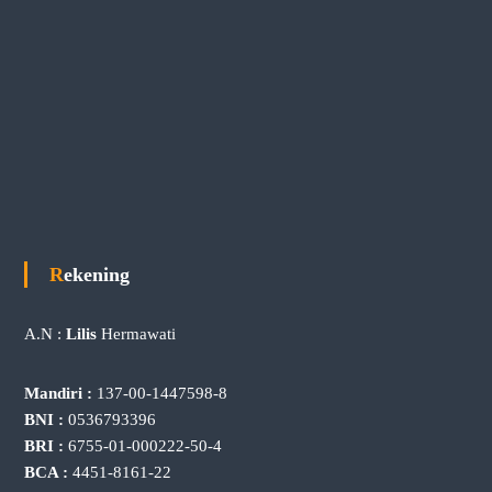
Rekening
A.N :
Lilis
Hermawati
Mandiri :
137-00-1447598-8
BNI :
0536793396
BRI :
6755-01-000222-50-4
BCA :
4451-8161-22