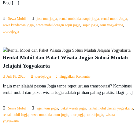
M
R
Bagi […]
a
a
e
N
l
n
y
i
,
,
,
Sewa Mobil
jasa tour jogja
rental mobil dan sopir jogja
t
rental mobil Jogja
a
o
a
,
,
,
,
sewa kendaraan jogja
sewa mobil dengan sopir jogja
sopir jogja
tour yogyakarta
m
b
l
tourdejogja
a
o
M
n
r
o
J
o
b
e
d
i
l
a
Rental Mobil dan Paket Wisata Jogja: Solusi Mudah
l
a
n
d
Jelajahi Yogyakarta
j
S
a
a
t
n
p
h
Juli 18, 2025
tourdejogja
Tinggalkan Komentar
a
S
a
i
s
o
Ingin menjelajahi pesona Jogja tanpa repot urusan transportasi? Kombinasi
d
Y
i
p
rental mobil dan paket wisata Jogja adalah pilihan paling praktis. Bagi […]
a
o
u
i
R
g
n
r
e
y
T
J
,
,
,
Sewa Mobil
agen tour jogja
paket wisata jogja
rental mobil daerah yogyakarta
n
a
u
o
,
,
,
,
rental mobil Jogja
sewa mobil dan tour jogja
tour jogja
tourdejogja
t
wisata
k
g
g
a
a
yogyakarta
u
j
l
r
Y
a
M
t
o
:
o
a