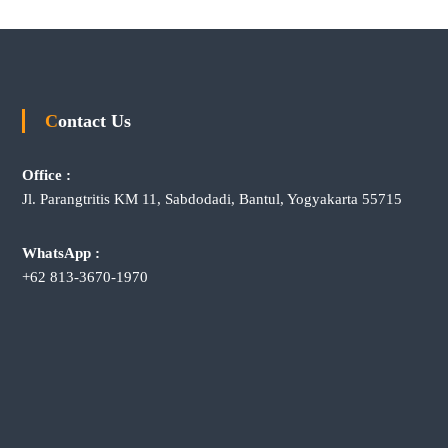
Contact Us
Office :
Jl. Parangtritis KM 11, Sabdodadi, Bantul, Yogyakarta 55715
WhatsApp :
+62 813-3670-1970