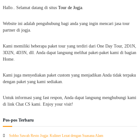
u
a
Hallo.. Selamat datang di situs
Tour de Jogja
.
r
m
a
a
h
n
Website ini adalah penguhubung bagi anda yang ingin mencari jasa tour
d
E
partner di jogja.
a
k
n
s
L
p
Kami memiliki beberapa paket tour yang terdiri dari One Day Tour, 2D1N,
e
l
3D2N, 4D3N, dll. Anda dapat langsung melihat paket-paket kami di bagian
n
o
g
Home.
r
k
a
a
s
Kami juga menyediakan paket custom yang menjadikan Anda tidak terpaku
p
i
:
dengan paket yang kami sediakan.
Y
L
o
i
g
Untuk informasi yang fast respon, Anda dapat langsung menghubungi kami
b
y
u
di link Chat CS kami. Enjoy your visit!
a
r
k
a
a
Pos-pos Terbaru
n
r
T
t
e
a
Sobho Sawah Resto Jogja: Kuliner Lezat dengan Suasana Alam
r