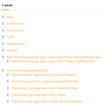
Laman
Blog
Cara Reservasi
Customer Kami
Galeri
Halaman Depan
Media IT
Paket Wisata Berangkat dari Jogja | Tour ke Dieng, Bromo, Malang & Karimunjawa
Paket Wisata Dieng dari Jogja | 1 Hari, 2 Hari 1 Malam, 3H2M & 4H3M
Paket Wisata Jogja Terlengkap 2026
Paket Honeymoon Jogja | Private Trip & Hotel Romantis
Paket Wisata Jogja All In Lengkap Termasuk Hotel & Tiket
Paket Wisata Jogja Tanpa Hotel | Lebih Fleksibel & Hemat
Paket Wisata Jogja Tanpa Hotel 2 Hari 1 Malam
Paket Honeymoon Jogja 2 Hari 1 Malam | Private & Romantis