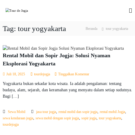
L
o
T
P
a
n
o
k
c
u
e
Tag:
tour yogyakarta
a
Beranda
tour yogyakarta
r
t
t
T
d
k
o
e
e
u
J
r
k
Rental Mobil dan Sopir Jogja: Solusi Nyaman
&
o
o
Eksplorasi Yogyakarta
W
n
g
i
t
p
Juli 18, 2025
tourdejogja
Tinggalkan Komentar
j
s
e
a
a
a
Yogyakarta bukan sekadar kota wisata. Ia adalah pengalaman: tentang
d
n
t
budaya, alam, sejarah, dan keramahan yang menyatu dalam setiap sudutnya.
a
a
R
Bagi […]
J
e
o
n
g
,
,
,
Sewa Mobil
jasa tour jogja
rental mobil dan sopir jogja
t
rental mobil Jogja
j
a
,
,
,
,
sewa kendaraan jogja
sewa mobil dengan sopir jogja
sopir jogja
tour yogyakarta
a
l
2
tourdejogja
M
0
o
2