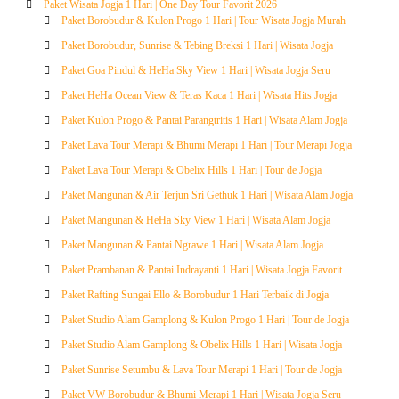
Paket Wisata Jogja 1 Hari | One Day Tour Favorit 2026
Paket Borobudur & Kulon Progo 1 Hari | Tour Wisata Jogja Murah
Paket Borobudur, Sunrise & Tebing Breksi 1 Hari | Wisata Jogja
Paket Goa Pindul & HeHa Sky View 1 Hari | Wisata Jogja Seru
Paket HeHa Ocean View & Teras Kaca 1 Hari | Wisata Hits Jogja
Paket Kulon Progo & Pantai Parangtritis 1 Hari | Wisata Alam Jogja
Paket Lava Tour Merapi & Bhumi Merapi 1 Hari | Tour Merapi Jogja
Paket Lava Tour Merapi & Obelix Hills 1 Hari | Tour de Jogja
Paket Mangunan & Air Terjun Sri Gethuk 1 Hari | Wisata Alam Jogja
Paket Mangunan & HeHa Sky View 1 Hari | Wisata Alam Jogja
Paket Mangunan & Pantai Ngrawe 1 Hari | Wisata Alam Jogja
Paket Prambanan & Pantai Indrayanti 1 Hari | Wisata Jogja Favorit
Paket Rafting Sungai Ello & Borobudur 1 Hari Terbaik di Jogja
Paket Studio Alam Gamplong & Kulon Progo 1 Hari | Tour de Jogja
Paket Studio Alam Gamplong & Obelix Hills 1 Hari | Wisata Jogja
Paket Sunrise Setumbu & Lava Tour Merapi 1 Hari | Tour de Jogja
Paket VW Borobudur & Bhumi Merapi 1 Hari | Wisata Jogja Seru