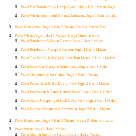
Paket VW Borobudur & Gereja Ayam Paket 1 Hari | Wisata Jogja
Paket Wisata Goa Pindul & Pantai Indrayanti Jogja 1 Hari Terbaik
Paket Honeymoon Jogja 3 Hari 2 Malam | Hotel & Private Trip
Paket Wisata Jogja 2 Hari 1 Malam | Harga Murah & All In
Paket Borobudur & Pantai Ngrawe Jogja 2 Hari 1 Malam
Paket Borobudur, Merapi & Keraton Jogja 2 Hari 1 Malam
Paket Goa Pindul, Kali Oya & Lava Tour Merapi 2 Hari 1 Malam
Paket Lava Tour Merapi & Studio Gamplong 2 Hari 1 Malam
Paket Mangunan & Sri Gethuk Jogja 2 Hari 1 Malam
Paket Pantai Drini & HEHA Sky View Jogja 2 Hari 1 Malam
Paket Prambanan & Pantai Cemara Sewu Jogja 2 Hari 1 Malam
Paket Studio Gamplong & HEHA Sky View Jogja 2 Hari 1 Malam
Paket Sunrise Mangunan & Prambanan Jogja 2 Hari 1 Malam
Paket Honeymoon Jogja 4 Hari 3 Malam | Wisata & Hotel Romantis
Paket Wisata Jogja 3 Hari 2 Malam
Paket Alam & Spot Foto Favorit Jogja 3 Hari 2 Malam