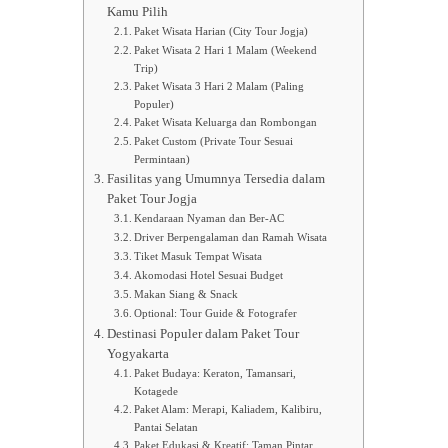
Kamu Pilih
Paket Wisata Harian (City Tour Jogja)
Paket Wisata 2 Hari 1 Malam (Weekend
Trip)
Paket Wisata 3 Hari 2 Malam (Paling
Populer)
Paket Wisata Keluarga dan Rombongan
Paket Custom (Private Tour Sesuai
Permintaan)
Fasilitas yang Umumnya Tersedia dalam
Paket Tour Jogja
Kendaraan Nyaman dan Ber-AC
Driver Berpengalaman dan Ramah Wisata
Tiket Masuk Tempat Wisata
Akomodasi Hotel Sesuai Budget
Makan Siang & Snack
Optional: Tour Guide & Fotografer
Destinasi Populer dalam Paket Tour
Yogyakarta
Paket Budaya: Keraton, Tamansari,
Kotagede
Paket Alam: Merapi, Kaliadem, Kalibiru,
Pantai Selatan
Paket Edukasi & Kreatif: Taman Pintar,