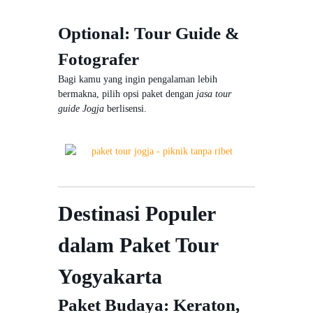
Optional: Tour Guide &
Fotografer
Bagi kamu yang ingin pengalaman lebih
bermakna, pilih opsi paket dengan
jasa tour
guide Jogja
berlisensi.
Destinasi Populer
dalam Paket Tour
Yogyakarta
Paket Budaya: Keraton,