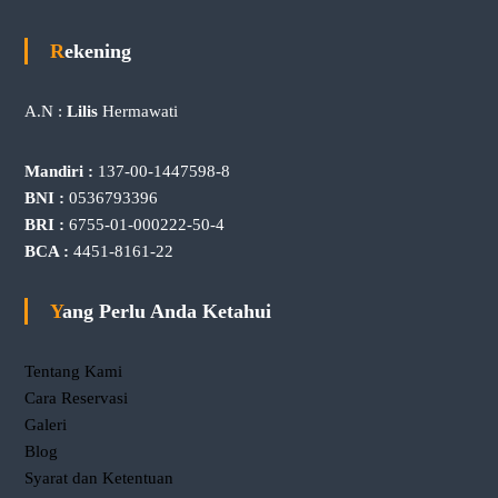
Rekening
A.N :
Lilis
Hermawati
Mandiri :
137-00-1447598-8
BNI :
0536793396
BRI :
6755-01-000222-50-4
BCA :
4451-8161-22
Yang Perlu Anda Ketahui
Tentang Kami
Cara Reservasi
Galeri
Blog
Syarat dan Ketentuan