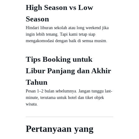
High Season vs Low
Season
Hindari liburan sekolah atau long weekend jika
ingin lebih tenang. Tapi kami tetap siap
mengakomodasi dengan baik di semua musim.
Tips Booking untuk
Libur Panjang dan Akhir
Tahun
Pesan 1–2 bulan sebelumnya. Jangan tunggu last-
minute, terutama untuk hotel dan tiket objek
wisata.
Pertanyaan yang