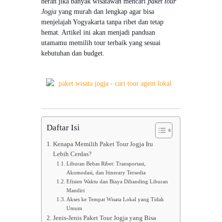
heran jika banyak wisatawan mencari
paket tour
5
Jogja
yang murah dan lengkap agar bisa
menjelajah Yogyakarta tanpa ribet dan tetap
hemat. Artikel ini akan menjadi panduan
utamamu memilih tour terbaik yang sesuai
kebutuhan dan budget.
Daftar Isi
Kenapa Memilih Paket Tour Jogja Itu
Lebih Cerdas?
Liburan Bebas Ribet: Transportasi,
Akomodasi, dan Itinerary Tersedia
Efisien Waktu dan Biaya Dibanding Liburan
Mandiri
Akses ke Tempat Wisata Lokal yang Tidak
Umum
Jenis-Jenis Paket Tour Jogja yang Bisa