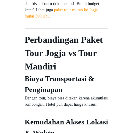
dan bisa dibantu dokumentasi. Butuh budget
ketat? Lihat juga
paket tour murah ke Jogja
mulai 300 ribu
.
Perbandingan Paket
Tour Jogja vs Tour
Mandiri
Biaya Transportasi &
Penginapan
Dengan tour, biaya bisa ditekan karena akumulasi
rombongan. Hotel pun dapat harga khusus.
Kemudahan Akses Lokasi
& Waktu