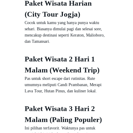
Paket Wisata Harian
(City Tour Jogja)
Cocok untuk kamu yang hanya punya waktu
sehari. Biasanya dimulai pagi dan selesai sore,
mencakup destinasi seperti Keraton, Malioboro,
dan Tamansari.
Paket Wisata 2 Hari 1
Malam (Weekend Trip)
Pas untuk short escape dari rutinitas. Rute
umumnya meliputi Candi Prambanan, Merapi
Lava Tour, Hutan Pinus, dan kuliner lokal.
Paket Wisata 3 Hari 2
Malam (Paling Populer)
Ini pilihan terfavorit. Waktunya pas untuk