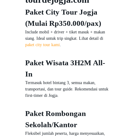
Paket City Tour Jogja
(Mulai Rp350.000/pax)
Include mobil + driver + tiket masuk + makan
siang. Ideal untuk trip singkat. Lihat detail di
paket city tour kami
.
Paket Wisata 3H2M All-
In
Termasuk hotel bintang 3, semua makan,
transportasi, dan tour guide. Rekomendasi untuk
first-timer di Jogja.
Paket Rombongan
Sekolah/Kantor
Fleksibel jumlah peserta, harga menyesuaikan,