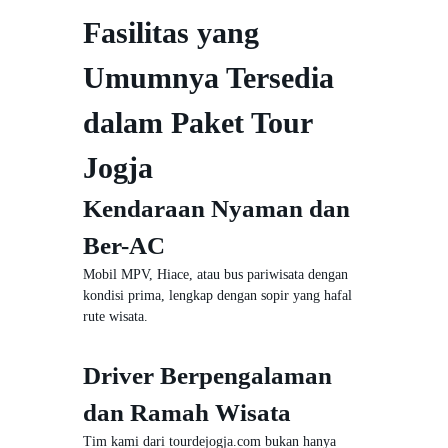
Fasilitas yang
Umumnya Tersedia
dalam Paket Tour
Jogja
Kendaraan Nyaman dan
Ber-AC
Mobil MPV, Hiace, atau bus pariwisata dengan
kondisi prima, lengkap dengan sopir yang hafal
rute wisata.
Driver Berpengalaman
dan Ramah Wisata
Tim kami dari tourdejogja.com bukan hanya