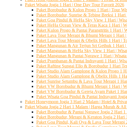
Paket Wisata Jogja 1 Hari | One Day Tour Favorit 2026
Paket Borobudur & Kulon Progo 1 Hari | Tour Wi
Paket Borobudur, Sunrise & Tebing Breksi 1 Hari 
Paket Goa Pindul & HeHa Sky View 1 Hari | Wisa
Paket HeHa Ocean View & Teras Kaca 1 Hari | Wis
Paket Kulon Progo & Pantai Parangtritis 1 Hari | 
Paket Lava Tour Merapi & Bhumi Merapi 1 Hari |
Paket Lava Tour Merapi & Obelix Hills 1 Hari | T
Paket Mangunan & Air Terjun Sri Gethuk 1 Hari |
Paket Mangunan & HeHa Sky View 1 Hari | Wisat
Paket Mangunan & Pantai Ngrawe 1 Hari | Wisata
Paket Prambanan & Pantai Indrayanti 1 Hari | Wisa
Paket Rafting Sungai Ello & Borobudur 1 Hari Ter
Paket Studio Alam Gamplong & Kulon Progo 1 Har
Paket Studio Alam Gamplong & Obelix Hills 1 Hari
Paket Sunrise Setumbu & Lava Tour Merapi 1 Hari
Paket VW Borobudur & Bhumi Merapi 1 Hari | Wi
Paket VW Borobudur & Gereja Ayam Paket 1 Hari 
Paket Wisata Goa Pindul & Pantai Indrayanti Jogja
Paket Honeymoon Jogja 3 Hari 2 Malam | Hotel & Privat
Paket Wisata Jogja 2 Hari 1 Malam | Harga Murah & All
Paket Borobudur & Pantai Ngrawe Jogja 2 Hari 
Paket Borobudur, Merapi & Keraton Jogja 2 Hari
Paket Goa Pindul, Kali Oya & Lava Tour Merapi 