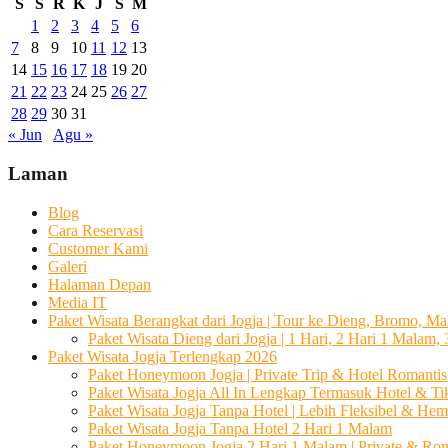
S
S
R
K
J
S
M
1
2
3
4
5
6
7
8
9
10
11
12
13
14
15
16
17
18
19
20
21
22
23
24
25
26
27
28
29
30
31
« Jun
Agu »
Laman
Blog
Cara Reservasi
Customer Kami
Galeri
Halaman Depan
Media IT
Paket Wisata Berangkat dari Jogja | Tour ke Dieng, Bromo, 
Paket Wisata Dieng dari Jogja | 1 Hari, 2 Hari 1 Mal
Paket Wisata Jogja Terlengkap 2026
Paket Honeymoon Jogja | Private Trip & Hotel Romantis
Paket Wisata Jogja All In Lengkap Termasuk Hotel & Ti
Paket Wisata Jogja Tanpa Hotel | Lebih Fleksibel & Hem
Paket Wisata Jogja Tanpa Hotel 2 Hari 1 Malam
Paket Honeymoon Jogja 2 Hari 1 Malam | Private & Rom