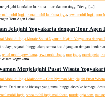
menjelajahi keindahan luar kota – dari dataran tinggi Dieng, […]
rental mobil Jogja
,
rental mobil luar kota jogja
,
sewa mobil Jogja
,
tour l
man Jelajahi Yogyakarta dengan Tour Agen 
al Mobil di Jogja Murah: Solusi Nyaman Jelajahi Yogyakarta dengan
i budaya, sejarah, hingga alam, semua bisa dijangkau dengan kendaraa
,
rental mobil yogyakarta
,
sewa mobil Jogja
,
tour jogja
,
tourdejogja
,
tra
Nyaman Menjelajahi Pusat Wisata Yogyakar
al Mobil di Jogja Malioboro – Cara Nyaman Menjelajahi Pusat Wisata
akarta. Dari suasana khasnya yang ramai hingga akses ke berbagai dest
ental mobil Jogja
,
sewa mobil jogja malioboro
,
tourdejogja.com
,
transpo