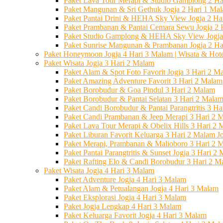
Paket Lava Tour Merapi & Studio Gamplong 2 Ha
Paket Mangunan & Sri Gethuk Jogja 2 Hari 1 Ma
Paket Pantai Drini & HEHA Sky View Jogja 2 Ha
Paket Prambanan & Pantai Cemara Sewu Jogja 2 
Paket Studio Gamplong & HEHA Sky View Jogja
Paket Sunrise Mangunan & Prambanan Jogja 2 Ha
Paket Honeymoon Jogja 4 Hari 3 Malam | Wisata & Hot
Paket Wisata Jogja 3 Hari 2 Malam
Paket Alam & Spot Foto Favorit Jogja 3 Hari 2 M
Paket Amazing Adventure Favorit 3 Hari 2 Malam
Paket Borobudur & Goa Pindul 3 Hari 2 Malam
Paket Borobudur & Pantai Selatan 3 Hari 2 Mala
Paket Candi Borobudur & Pantai Parangtritis 3 H
Paket Candi Prambanan & Jeep Merapi 3 Hari 2 
Paket Lava Tour Merapi & Obelix Hills 3 Hari 2
Paket Liburan Favorit Keluarga 3 Hari 2 Malam J
Paket Merapi, Prambanan & Malioboro 3 Hari 2 
Paket Pantai Parangtritis & Sunset Jogja 3 Hari 2
Paket Rafting Elo & Candi Borobudur 3 Hari 2 M
Paket Wisata Jogja 4 Hari 3 Malam
Paket Adventure Jogja 4 Hari 3 Malam
Paket Alam & Petualangan Jogja 4 Hari 3 Malam
Paket Eksplorasi Jogja 4 Hari 3 Malam
Paket Jogja Lengkap 4 Hari 3 Malam
Paket Keluarga Favorit Jogja 4 Hari 3 Malam