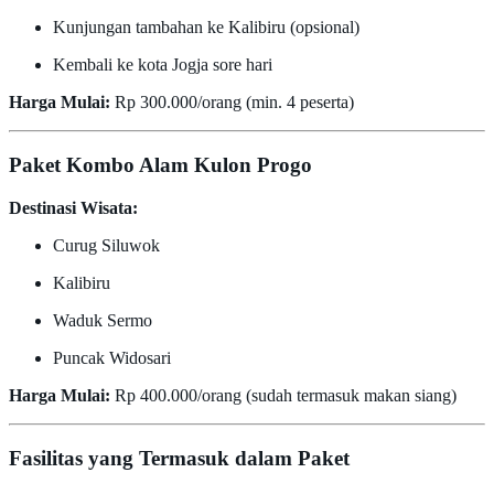
Kunjungan tambahan ke Kalibiru (opsional)
Kembali ke kota Jogja sore hari
Harga Mulai:
Rp 300.000/orang (min. 4 peserta)
Paket Kombo Alam Kulon Progo
Destinasi Wisata:
Curug Siluwok
Kalibiru
Waduk Sermo
Puncak Widosari
Harga Mulai:
Rp 400.000/orang (sudah termasuk makan siang)
Fasilitas yang Termasuk dalam Paket