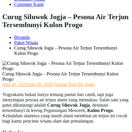
Customer Kami
Curug Siluwok Jogja – Pesona Air Terjun
Tersembunyi Kulon Progo
Beranda
Paket Wisata
Curug Siluwok Jogja – Pesona Air Terjun Tersembunyi
Kulon Progo
Curug Siluwok Jogja – Pesona Air Terjun Tersembunyi Kulon
Progo
Juni 20, 2025
Juni 20, 2025
Admin Tour De Jogja
Yogyakarta bukan hanya tentang pantai dan candi, tapi juga
menyimpan pesona air terjun alami yang memukau. Salah satu yang
patut dikunjungi adalah
Curug Siluwok Jogja
, destinasi
tersembunyi di lereng Pegunungan Menoreh,
Kulon Progo
.
Keindahan alamnya yang masih alami membuat air terjun ini cocok
bagi kamu pencinta wisata alam dan petualangan.