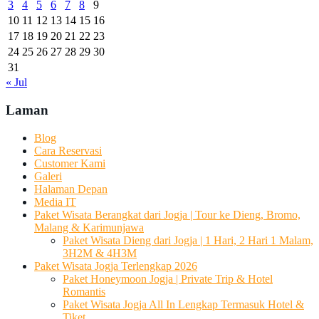
3
4
5
6
7
8
9
10
11
12
13
14
15
16
17
18
19
20
21
22
23
24
25
26
27
28
29
30
31
« Jul
Laman
Blog
Cara Reservasi
Customer Kami
Galeri
Halaman Depan
Media IT
Paket Wisata Berangkat dari Jogja | Tour ke Dieng, Bromo,
Malang & Karimunjawa
Paket Wisata Dieng dari Jogja | 1 Hari, 2 Hari 1 Malam,
3H2M & 4H3M
Paket Wisata Jogja Terlengkap 2026
Paket Honeymoon Jogja | Private Trip & Hotel
Romantis
Paket Wisata Jogja All In Lengkap Termasuk Hotel &
Tiket