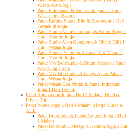
Wisata Alam Jogja
Paket Prambanan & Pantai Indrayanti 1 Hari |
Wisata Jogja Favorit
Paket Rafting Sungai Ello & Borobudur 1 Hari
Terbaik di Jogja
Paket Studio Alam Gamplong & Kulon Progo 1
Hari | Tour de Jogja
Paket Studio Alam Gamplong & Obelix Hills 1
Hari | Wisata Jogja
Paket Sunrise Setumbu & Lava Tour Merapi 1
Hari | Tour de Jogja
Paket VW Borobudur & Bhumi Merapi 1 Hari |
Wisata Jogja Seru
Paket VW Borobudur & Gereja Ayam Paket 1
Hari | Wisata Jogja
Paket Wisata Goa Pindul & Pantai Indrayanti
Jogja 1 Hari Terbaik
Paket Honeymoon Jogja 3 Hari 2 Malam | Hotel &
Private Trip
Paket Wisata Jogja 2 Hari 1 Malam | Harga Murah &
All In
Paket Borobudur & Pantai Ngrawe Jogja 2 Hari
1 Malam
Paket Borobudur, Merapi & Keraton Jogja 2 Hari