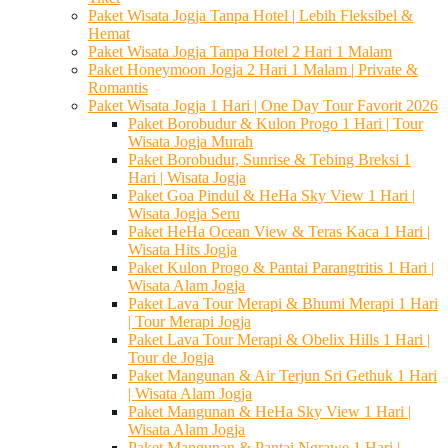
Paket Wisata Jogja Tanpa Hotel | Lebih Fleksibel &
Hemat
Paket Wisata Jogja Tanpa Hotel 2 Hari 1 Malam
Paket Honeymoon Jogja 2 Hari 1 Malam | Private &
Romantis
Paket Wisata Jogja 1 Hari | One Day Tour Favorit 2026
Paket Borobudur & Kulon Progo 1 Hari | Tour
Wisata Jogja Murah
Paket Borobudur, Sunrise & Tebing Breksi 1
Hari | Wisata Jogja
Paket Goa Pindul & HeHa Sky View 1 Hari |
Wisata Jogja Seru
Paket HeHa Ocean View & Teras Kaca 1 Hari |
Wisata Hits Jogja
Paket Kulon Progo & Pantai Parangtritis 1 Hari |
Wisata Alam Jogja
Paket Lava Tour Merapi & Bhumi Merapi 1 Hari
| Tour Merapi Jogja
Paket Lava Tour Merapi & Obelix Hills 1 Hari |
Tour de Jogja
Paket Mangunan & Air Terjun Sri Gethuk 1 Hari
| Wisata Alam Jogja
Paket Mangunan & HeHa Sky View 1 Hari |
Wisata Alam Jogja
Paket Mangunan & Pantai Ngrawe 1 Hari |