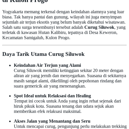
Yogyakarta memang terkenal dengan keindahan alamnya yang luar
biasa. Tak hanya pantai dan gunung, wilayah ini juga menyimpan
sejumlah air terjun eksotis yang belum banyak diketahui wisatawan.
Salah satu surga tersembunyi tersebut adalah
Curug Siluwok
, yang
terletak di kawasan Hutan Kalibiru, tepatnya di Desa Keweron,
Kecamatan Samigaluh, Kulon Progo.
Daya Tarik Utama Curug Siluwok
Keindahan Air Terjun yang Alami
Curug Siluwok memiliki ketinggian sekitar 20 meter dengan
aliran air yang jernih dan menyegarkan. Suasana di sekitarnya
masih sangat alami, dikelilingi oleh pepohonan rindang dan
suara gemericik air yang menenangkan.
Spot Ideal untuk Relaksasi dan Healing
Tempat ini cocok untuk Anda yang ingin rehat sejenak dari
hiruk pikuk kota. Suasana tenang dan udara sejuk akan
memberikan efek relaksasi maksimal.
Akses Jalan yang Menantang dan Seru
Untuk mencapai curug, pengunjung perlu melakukan trekking