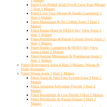
1 Malam
Paket Goa Pindul, Kali Oya & Lava Tour Merapi
2 Hari 1 Malam
Paket Lava Tour Merapi & Studio Gamplong 2
Hari 1 Malam
Paket Mangunan & Sri Gethuk Jogja 2 Hari 1
Malam
Paket Pantai Drini & HEHA Sky View Jogja 2
Hari 1 Malam
Paket Prambanan & Pantai Cemara Sewu Jogja 2
Hari 1 Malam
Paket Studio Gamplong & HEHA Sky View
Jogja 2 Hari 1 Malam
Paket Sunrise Mangunan & Prambanan Jogja 2
Hari 1 Malam
Paket Honeymoon Jogja 4 Hari 3 Malam | Wisata &
Hotel Romantis
Paket Wisata Jogja 3 Hari 2 Malam
Paket Alam & Spot Foto Favorit Jogja 3 Hari 2
Malam
Paket Amazing Adventure Favorit 3 Hari 2
Malam
Paket Borobudur & Goa Pindul 3 Hari 2 Malam
Paket Borobudur & Pantai Selatan 3 Hari 2
Malam