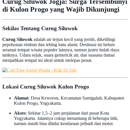
Curug Siluwok Jogja: Surga Tersembunyi
di Kulon Progo yang Wajib Dikunjungi
Sekilas Tentang Curug Siluwok
Curug Siluwok
adalah air terjun kecil yang jernih, dikelilingi
pepohonan rimbun dan tebing batu alami. Destinasi ini belum
seramai tempat wisata populer lainnya, namun justru itulah daya
tariknya. Udara sejuk, suara gemericik air, dan suasana damai
menjadikan tempat ini ideal untuk melepas penat.
Lokasi Curug Siluwok Kulon Progo
Alamat
: Desa Keweron, Kecamatan Samigaluh, Kabupaten
Kulon Progo, Yogyakarta.
Akses
: Sekitar 1,5–2 jam perjalanan dari pusat Kota
Yogyakarta. Jalannya cukup menantang di beberapa titik,
namun masih bisa dilalui kendaraan pribadi dan motor.