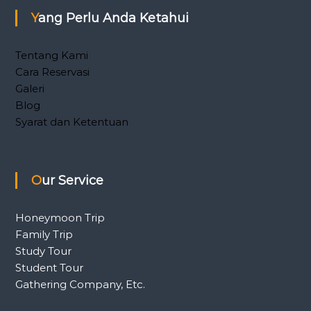
Yang Perlu Anda Ketahui
Tentang Kami
Cara Reservasi
Galeri
Blog
Syarat dan Ketentuan
Our Service
Honeymoon Trip
Family Trip
Study Tour
Student Tour
Gathering Company, Etc.