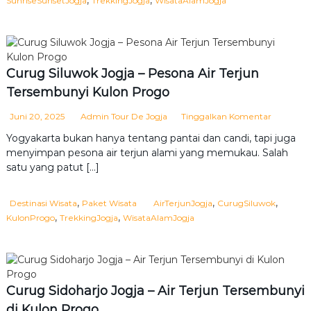
,
,
SunriseSunsetJogja
TrekkingJogja
WisataAlamJogja
5
k
K
o
s
a
Curug Siluwok Jogja – Pesona Air Terjun
k
o
Tersembunyi Kulon Progo
r
a
p
Juni 20, 2025
Admin Tour De Jogja
Tinggalkan Komentar
J
a
o
Yogyakarta bukan hanya tentang pantai dan candi, tapi juga
d
g
menyimpan pesona air terjun alami yang memukau. Salah
a
j
C
satu yang patut […]
a
u
–
r
S
,
,
,
Destinasi Wisata
Paket Wisata
AirTerjunJogja
CurugSiluwok
u
p
g
,
,
KulonProgo
TrekkingJogja
WisataAlamJogja
o
S
t
i
S
l
u
u
n
w
r
Curug Sidoharjo Jogja – Air Terjun Tersembunyi
o
i
k
di Kulon Progo
s