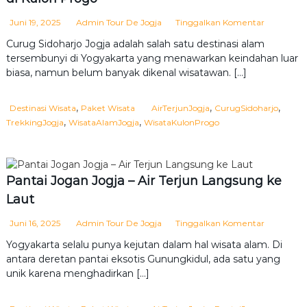
J
e
o
p
Juni 19, 2025
Admin Tour De Jogja
Tinggalkan Komentar
&
g
a
S
j
Curug Sidoharjo Jogja adalah salah satu destinasi alam
d
u
a
tersembunyi di Yogyakarta yang menawarkan keindahan luar
a
n
–
C
biasa, namun belum banyak dikenal wisatawan. […]
s
P
u
e
e
r
t
s
,
,
,
Destinasi Wisata
Paket Wisata
AirTerjunJogja
CurugSidoharjo
u
d
o
g
,
,
TrekkingJogja
WisataAlamJogja
WisataKulonProgo
i
n
S
A
a
i
t
A
d
a
i
o
s
r
Pantai Jogan Jogja – Air Terjun Langsung ke
h
T
T
a
Laut
e
e
r
b
r
j
i
p
Juni 16, 2025
Admin Tour De Jogja
Tinggalkan Komentar
j
o
n
a
u
Yogyakarta selalu punya kejutan dalam hal wisata alam. Di
J
g
d
n
o
antara deretan pantai eksotis Gunungkidul, ada satu yang
a
T
g
P
unik karena menghadirkan […]
e
j
a
r
a
n
s
–