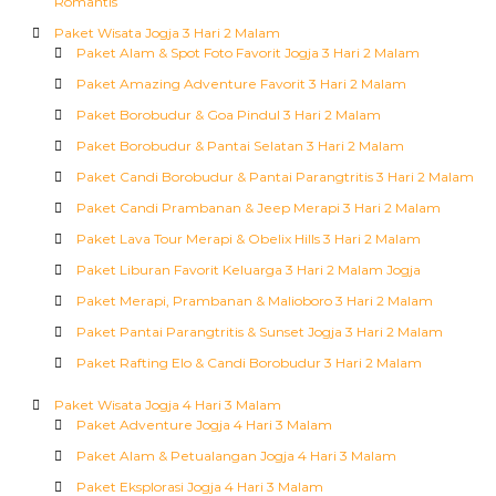
Romantis
Paket Wisata Jogja 3 Hari 2 Malam
Paket Alam & Spot Foto Favorit Jogja 3 Hari 2 Malam
Paket Amazing Adventure Favorit 3 Hari 2 Malam
Paket Borobudur & Goa Pindul 3 Hari 2 Malam
Paket Borobudur & Pantai Selatan 3 Hari 2 Malam
Paket Candi Borobudur & Pantai Parangtritis 3 Hari 2 Malam
Paket Candi Prambanan & Jeep Merapi 3 Hari 2 Malam
Paket Lava Tour Merapi & Obelix Hills 3 Hari 2 Malam
Paket Liburan Favorit Keluarga 3 Hari 2 Malam Jogja
Paket Merapi, Prambanan & Malioboro 3 Hari 2 Malam
Paket Pantai Parangtritis & Sunset Jogja 3 Hari 2 Malam
Paket Rafting Elo & Candi Borobudur 3 Hari 2 Malam
Paket Wisata Jogja 4 Hari 3 Malam
Paket Adventure Jogja 4 Hari 3 Malam
Paket Alam & Petualangan Jogja 4 Hari 3 Malam
Paket Eksplorasi Jogja 4 Hari 3 Malam