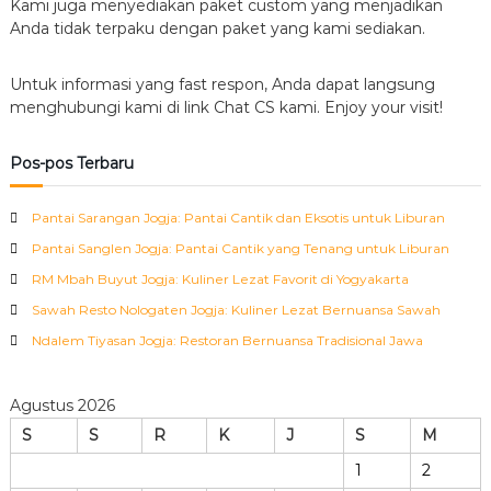
Kami juga menyediakan paket custom yang menjadikan
n
o
g
Anda tidak terpaku dengan paket yang kami sediakan.
n
s
P
u
r
Untuk informasi yang fast respon, Anda dapat langsung
n
o
g
menghubungi kami di link Chat CS kami. Enjoy your visit!
g
k
o
e
Pos-pos Terbaru
L
a
u
Pantai Sarangan Jogja: Pantai Cantik dan Eksotis untuk Liburan
t
Pantai Sanglen Jogja: Pantai Cantik yang Tenang untuk Liburan
RM Mbah Buyut Jogja: Kuliner Lezat Favorit di Yogyakarta
Sawah Resto Nologaten Jogja: Kuliner Lezat Bernuansa Sawah
Ndalem Tiyasan Jogja: Restoran Bernuansa Tradisional Jawa
Agustus 2026
S
S
R
K
J
S
M
1
2