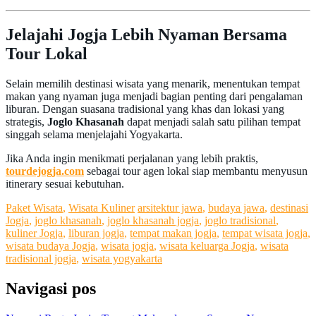
Jelajahi Jogja Lebih Nyaman Bersama
Tour Lokal
Selain memilih destinasi wisata yang menarik, menentukan tempat
makan yang nyaman juga menjadi bagian penting dari pengalaman
liburan. Dengan suasana tradisional yang khas dan lokasi yang
strategis,
Joglo Khasanah
dapat menjadi salah satu pilihan tempat
singgah selama menjelajahi Yogyakarta.
Jika Anda ingin menikmati perjalanan yang lebih praktis,
tourdejogja.com
sebagai tour agen lokal siap membantu menyusun
itinerary sesuai kebutuhan.
Paket Wisata
,
Wisata Kuliner
arsitektur jawa
,
budaya jawa
,
destinasi
Jogja
,
joglo khasanah
,
joglo khasanah jogja
,
joglo tradisional
,
kuliner Jogja
,
liburan jogja
,
tempat makan jogja
,
tempat wisata jogja
,
wisata budaya Jogja
,
wisata jogja
,
wisata keluarga Jogja
,
wisata
tradisional jogja
,
wisata yogyakarta
Navigasi pos