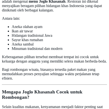
adalah mengenai
menu Joglo Khasanah
. Restoran ini dikenal
menyajikan beragam pilihan hidangan khas Indonesia yang dapat
dinikmati oleh berbagai kalangan.
Antara lain:
Aneka olahan ayam
Ikan air tawar
Hidangan tradisional Jawa
Sayur khas rumahan
Aneka sambal
Minuman tradisional dan modern
Keberagaman pilihan tersebut membuat tempat ini cocok untuk
keluarga dengan anggota yang memiliki selera makan berbeda-beda.
Bagi rombongan wisata, biasanya tersedia paket makan yang
memudahkan proses penyajian sehingga waktu perjalanan tetap
efisien.
Mengapa Joglo Khasanah Cocok untuk
Rombongan?
Selain kualitas makanan, kenyamanan menjadi faktor penting saat