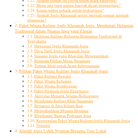
Apakah tempat ini cocok untuk acara gathering?
Menu apa yang paling banyak dicari pengunjung?
Kapan waktu terbaik untuk berkunjung?
Apakah Joglo Khasanah sering menjadi tempat singgah
wisatawan?
Paket Wisata Kuliner Joglo Khasanah Jogja: Menikmati Hidangan
Tradisional dalam Nuansa Jawa yang Elegan
Destinasi Kuliner Keluarga Bernuansa Tradisional di
Yogyakarta
Mengenal Joglo Khasanah Jogja
Daya Tarik Joglo Khasanah Jogja
Suasana Joglo yang Khas dan Menenangkan
Beragam Pilihan Menu Nusantara
Tempat Ideal untuk Acara Kebersamaan
Pilihan Paket Wisata Kuliner Joglo Khasanah Jogja
Paket Kuliner Reguler
Paket Wisata Keluarga
Paket Wisata Rombongan
Paket Premium Joglo Experience
Aktivitas Menarik Selama Berkunjung
Menikmati Kuliner Khas Nusantara
Bersantai di Area Kolam Ikan
Mengabadikan Momen Bersama
Menikmati Nuansa Pedesaan Jawa
Keunggulan Paket Wisata Kuliner Joglo Khasanah Jogja
Penutup
Jelajahi Jogja Lebih Nyaman Bersama Tour Lokal