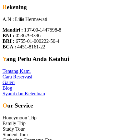
Rekening
A.N :
Lilis
Hermawati
Mandiri :
137-00-1447598-8
BNI :
0536793396
BRI :
6755-01-000222-50-4
BCA :
4451-8161-22
Yang Perlu Anda Ketahui
Tentang Kami
Cara Reservasi
Galeri
Blog
Syarat dan Ketentuan
Our Service
Honeymoon Trip
Family Trip
Study Tour
Student Tour