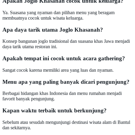
Apakah Joglo Khasanah cocok untuk keluarga?
Ya. Suasana yang nyaman dan pilihan menu yang beragam
membuatnya cocok untuk wisata keluarga.
Apa daya tarik utama Joglo Khasanah?
Konsep bangunan joglo tradisional dan suasana khas Jawa menjadi
daya tarik utama restoran ini.
Apakah tempat ini cocok untuk acara gathering?
Sangat cocok karena memiliki area yang luas dan nyaman.
Menu apa yang paling banyak dicari pengunjung?
Berbagai hidangan khas Indonesia dan menu rumahan menjadi
favorit banyak pengunjung.
Kapan waktu terbaik untuk berkunjung?
Sebelum atau sesudah mengunjungi destinasi wisata alam di Bantul
dan sekitarnya.