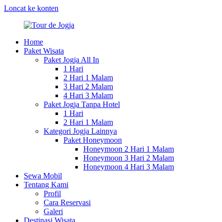
Loncat ke konten
Home
Tour
Paket
Paket Wisata
de
Tour
Paket Jogja All In
Jogja
&
1 Hari
Wisata
2 Hari 1 Malam
Jogja
3 Hari 2 Malam
2025
4 Hari 3 Malam
Paket Jogja Tanpa Hotel
1 Hari
2 Hari 1 Malam
Kategori Jogja Lainnya
Paket Honeymoon
Honeymoon 2 Hari 1 Malam
Honeymoon 3 Hari 2 Malam
Honeymoon 4 Hari 3 Malam
Sewa Mobil
Tentang Kami
Profil
Cara Reservasi
Galeri
Destinasi Wisata