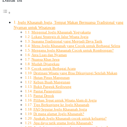
Joglo Khasanah Jogja, Tempat Makan Bernuansa Tradisional yang
Nyaman untuk Wisatawan
Mengenal Joglo Khasanah Yogyakarta
Lokasi Strategis di Jalur Wisata Jogja
Suasana Tradisional yang Menjadi Daya Tarik
Menu Joglo Khasanah yang Cocok untuk Berbagai Selera
Mengapa Joglo Khasanah Cocok untuk Rombongan?
Area Luas dan Nyaman
Nuansa Khas Jawa
Mudah Dijangkau
Cocok untuk Berbagai Acara
Destinasi Wisata yang Bisa Dikunjungi Setelah Makan
Hutan Pinus Mangunan
Kebun Buah Mangunan
Bukit Panguk Kediwung
Pantai Parangtritis
Pantai Depok
Pilihan Tepat untuk Wisata Alam di Jogja
Tips Berkunjung ke Joglo Khasanah
FAQ Seputar Joglo Khasanah Jogja
Di mana alamat Joglo Khasanah?
Apakah Joglo Khasanah cocok untuk keluarga?
Apa daya tarik utama Joglo Khasanah?