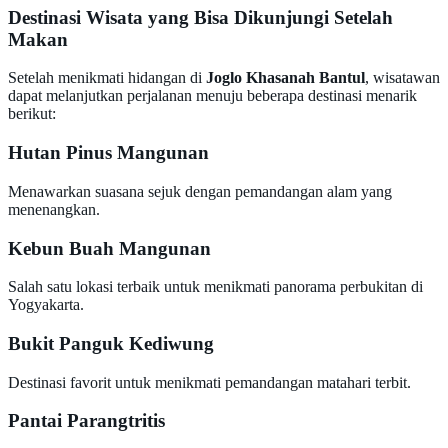
Destinasi Wisata yang Bisa Dikunjungi Setelah
Makan
Setelah menikmati hidangan di
Joglo Khasanah Bantul
, wisatawan
dapat melanjutkan perjalanan menuju beberapa destinasi menarik
berikut:
Hutan Pinus Mangunan
Menawarkan suasana sejuk dengan pemandangan alam yang
menenangkan.
Kebun Buah Mangunan
Salah satu lokasi terbaik untuk menikmati panorama perbukitan di
Yogyakarta.
Bukit Panguk Kediwung
Destinasi favorit untuk menikmati pemandangan matahari terbit.
Pantai Parangtritis