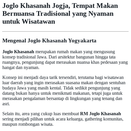
Joglo Khasanah Jogja, Tempat Makan
Bernuansa Tradisional yang Nyaman
untuk Wisatawan
Mengenal Joglo Khasanah Yogyakarta
Joglo Khasanah
merupakan rumah makan yang mengusung
konsep tradisional Jawa. Dari arsitektur bangunan hingga tata
ruangnya, pengunjung dapat merasakan nuansa khas pedesaan yang
hangat dan nyaman.
Konsep ini menjadi daya tarik tersendiri, terutama bagi wisatawan
luar daerah yang ingin merasakan suasana makan dengan sentuhan
budaya Jawa yang masih kental. Tidak sedikit pengunjung yang
datang bukan hanya untuk menikmati makanan, tetapi juga untuk
merasakan pengalaman bersantap di lingkungan yang tenang dan
asri.
Selain itu, area yang cukup luas membuat
RM Joglo Khasanah
sering menjadi pilihan untuk acara keluarga, gathering komunitas,
maupun rombongan wisata.