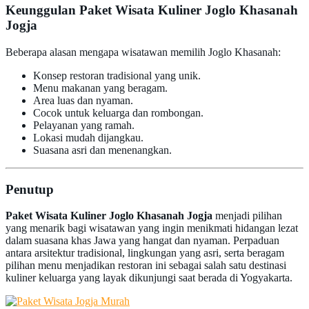
Keunggulan Paket Wisata Kuliner Joglo Khasanah
Jogja
Beberapa alasan mengapa wisatawan memilih Joglo Khasanah:
Konsep restoran tradisional yang unik.
Menu makanan yang beragam.
Area luas dan nyaman.
Cocok untuk keluarga dan rombongan.
Pelayanan yang ramah.
Lokasi mudah dijangkau.
Suasana asri dan menenangkan.
Penutup
Paket Wisata Kuliner Joglo Khasanah Jogja
menjadi pilihan
yang menarik bagi wisatawan yang ingin menikmati hidangan lezat
dalam suasana khas Jawa yang hangat dan nyaman. Perpaduan
antara arsitektur tradisional, lingkungan yang asri, serta beragam
pilihan menu menjadikan restoran ini sebagai salah satu destinasi
kuliner keluarga yang layak dikunjungi saat berada di Yogyakarta.