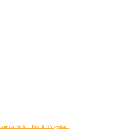
rame dan Seafood Favorit di Yogyakarta