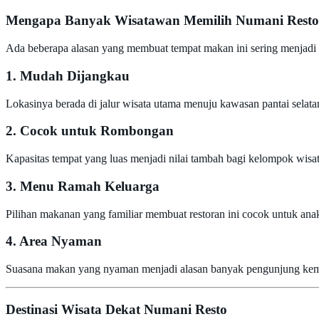
Mengapa Banyak Wisatawan Memilih Numani Rest
Ada beberapa alasan yang membuat tempat makan ini sering menjadi p
1. Mudah Dijangkau
Lokasinya berada di jalur wisata utama menuju kawasan pantai selat
2. Cocok untuk Rombongan
Kapasitas tempat yang luas menjadi nilai tambah bagi kelompok wisa
3. Menu Ramah Keluarga
Pilihan makanan yang familiar membuat restoran ini cocok untuk ana
4. Area Nyaman
Suasana makan yang nyaman menjadi alasan banyak pengunjung kemba
Destinasi Wisata Dekat Numani Resto