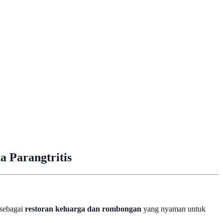
 Parangtritis
 sebagai
restoran keluarga dan rombongan
yang nyaman untuk