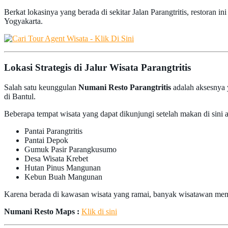
Berkat lokasinya yang berada di sekitar Jalan Parangtritis, restoran
Yogyakarta.
Lokasi Strategis di Jalur Wisata Parangtritis
Salah satu keunggulan
Numani Resto Parangtritis
adalah aksesnya 
di Bantul.
Beberapa tempat wisata yang dapat dikunjungi setelah makan di sini an
Pantai Parangtritis
Pantai Depok
Gumuk Pasir Parangkusumo
Desa Wisata Krebet
Hutan Pinus Mangunan
Kebun Buah Mangunan
Karena berada di kawasan wisata yang ramai, banyak wisatawan memili
Numani Resto Maps :
Klik di sini