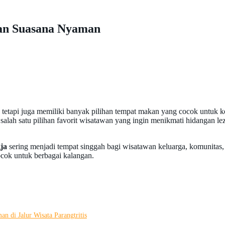
an Suasana Nyaman
, tetapi juga memiliki banyak pilihan tempat makan yang cocok untuk 
i salah satu pilihan favorit wisatawan yang ingin menikmati hidangan
.
ja
sering menjadi tempat singgah bagi wisatawan keluarga, komunitas
ocok untuk berbagai kalangan.
 di Jalur Wisata Parangtritis