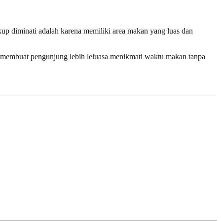
up diminati adalah karena memiliki area makan yang luas dan
 membuat pengunjung lebih leluasa menikmati waktu makan tanpa