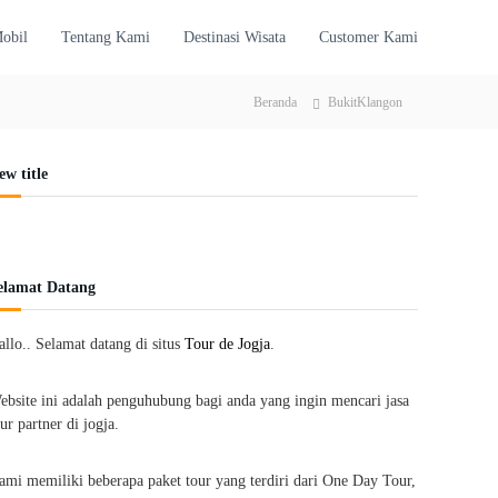
obil
Tentang Kami
Destinasi Wisata
Customer Kami
Beranda
BukitKlangon
ew title
elamat Datang
allo.. Selamat datang di situs
Tour de Jogja
.
ebsite ini adalah penguhubung bagi anda yang ingin mencari jasa
our partner di jogja.
ami memiliki beberapa paket tour yang terdiri dari One Day Tour,