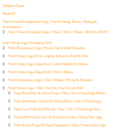
Halaman Depan
Media IT
Paket Wisata Berangkat dari Jogja | Tour ke Dieng, Bromo, Malang &
Karimunjawa
Paket Wisata Dieng dari Jogja | 1 Hari, 2 Hari 1 Malam, 3H2M & 4H3M
Paket Wisata Jogja Terlengkap 2026
Paket Honeymoon Jogja | Private Trip & Hotel Romantis
Paket Wisata Jogja All In Lengkap Termasuk Hotel & Tiket
Paket Wisata Jogja Tanpa Hotel | Lebih Fleksibel & Hemat
Paket Wisata Jogja Tanpa Hotel 2 Hari 1 Malam
Paket Honeymoon Jogja 2 Hari 1 Malam | Private & Romantis
Paket Wisata Jogja 1 Hari | One Day Tour Favorit 2026
Paket Borobudur & Kulon Progo 1 Hari | Tour Wisata Jogja Murah
Paket Borobudur, Sunrise & Tebing Breksi 1 Hari | Wisata Jogja
Paket Goa Pindul & HeHa Sky View 1 Hari | Wisata Jogja Seru
Paket HeHa Ocean View & Teras Kaca 1 Hari | Wisata Hits Jogja
Paket Kulon Progo & Pantai Parangtritis 1 Hari | Wisata Alam Jogja