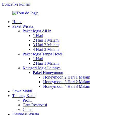
Loncat ke konten
Home
Tour
Paket
Paket Wisata
de
Tour
Paket Jogja All In
Jogja
&
1 Hari
Wisata
2 Hari 1 Malam
Jogja
3 Hari 2 Malam
2025
4 Hari 3 Malam
Paket Jogja Tanpa Hotel
1 Hari
2 Hari 1 Malam
Kategori Jogja Lainnya
Paket Honeymoon
Honeymoon 2 Hari 1 Malam
Honeymoon 3 Hari 2 Malam
Honeymoon 4 Hari 3 Malam
Sewa Mobil
Tentang Kami
Profil
Cara Reservasi
Galeri
Destinasi Wisata