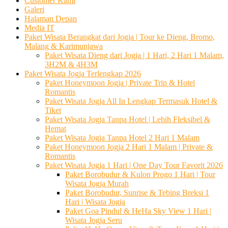
Customer Kami
Galeri
Halaman Depan
Media IT
Paket Wisata Berangkat dari Jogja | Tour ke Dieng, Bromo,
Malang & Karimunjawa
Paket Wisata Dieng dari Jogja | 1 Hari, 2 Hari 1 Malam,
3H2M & 4H3M
Paket Wisata Jogja Terlengkap 2026
Paket Honeymoon Jogja | Private Trip & Hotel
Romantis
Paket Wisata Jogja All In Lengkap Termasuk Hotel &
Tiket
Paket Wisata Jogja Tanpa Hotel | Lebih Fleksibel &
Hemat
Paket Wisata Jogja Tanpa Hotel 2 Hari 1 Malam
Paket Honeymoon Jogja 2 Hari 1 Malam | Private &
Romantis
Paket Wisata Jogja 1 Hari | One Day Tour Favorit 2026
Paket Borobudur & Kulon Progo 1 Hari | Tour
Wisata Jogja Murah
Paket Borobudur, Sunrise & Tebing Breksi 1
Hari | Wisata Jogja
Paket Goa Pindul & HeHa Sky View 1 Hari |
Wisata Jogja Seru