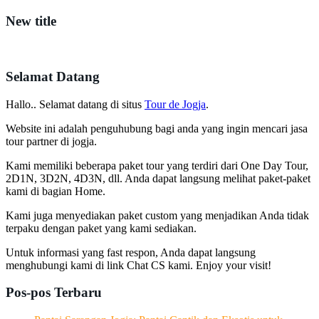
New title
Selamat Datang
Hallo.. Selamat datang di situs
Tour de Jogja
.
Website ini adalah penguhubung bagi anda yang ingin mencari jasa
tour partner di jogja.
Kami memiliki beberapa paket tour yang terdiri dari One Day Tour,
2D1N, 3D2N, 4D3N, dll. Anda dapat langsung melihat paket-paket
kami di bagian Home.
Kami juga menyediakan paket custom yang menjadikan Anda tidak
terpaku dengan paket yang kami sediakan.
Untuk informasi yang fast respon, Anda dapat langsung
menghubungi kami di link Chat CS kami. Enjoy your visit!
Pos-pos Terbaru