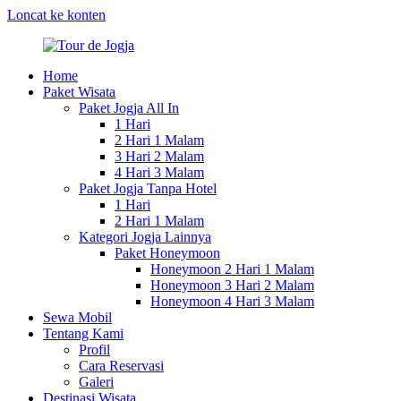
Loncat ke konten
Home
Tour
Paket
Paket Wisata
de
Tour
Paket Jogja All In
Jogja
&
1 Hari
Wisata
2 Hari 1 Malam
Jogja
3 Hari 2 Malam
2025
4 Hari 3 Malam
Paket Jogja Tanpa Hotel
1 Hari
2 Hari 1 Malam
Kategori Jogja Lainnya
Paket Honeymoon
Honeymoon 2 Hari 1 Malam
Honeymoon 3 Hari 2 Malam
Honeymoon 4 Hari 3 Malam
Sewa Mobil
Tentang Kami
Profil
Cara Reservasi
Galeri
Destinasi Wisata