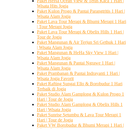
Paket HeHa Ocean View & Teras Kaca 1 Hari |
Wisata Hits Jogja
Paket Kulon Progo & Pantai Parangtritis 1 Hari |
Wisata Alam Jogja
Paket Lava Tour Merapi & Bhumi Merapi 1 Hari
| Tour Merapi Jogja
Paket Lava Tour Merapi & Obelix Hills 1 Hari |
Tour de Jogja
Paket Mangunan & Air Terjun Sri Gethuk 1 Hari
| Wisata Alam Jogja
Paket Mangunan & HeHa Sky View 1 Hari |
Wisata Alam Jogja
Paket Mangunan & Pantai Ngrawe 1 Hari |
Wisata Alam Jogja
Paket Prambanan & Pantai Indrayanti 1 Hari |
Wisata Jogja Favorit
Paket Rafting Sungai Ello & Borobudur 1 Hari
Terbaik di Jogja
Paket Studio Alam Gamplong & Kulon Progo 1
Hari | Tour de Jogja
Paket Studio Alam Gamplong & Obelix Hills 1
Hari | Wisata Jogja
Paket Sunrise Setumbu & Lava Tour Merapi 1
Hari | Tour de Jogja
Paket VW Borobudur & Bhumi Merapi 1 Hari |