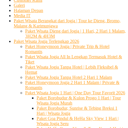
Customer Kami
Galeri
Halaman Depan
Media IT
Paket Wisata Berangkat dari Jogja | Tour ke Dieng, Bromo,
Malang & Karimunjawa
Paket Wisata Dieng dari Jogja | 1 Hari, 2 Hari 1 Malam,
3H2M & 4H3M
Paket Wisata Jogja Terlengkap 2026
Paket Honeymoon Jogja | Private Trip & Hotel
Romantis
Paket Wisata Jogja All In Lengkap Termasuk Hotel &
Tiket
Paket Wisata Jogja Tanpa Hotel | Lebih Fleksibel &
Hemat
Paket Wisata Jogja Tanpa Hotel 2 Hari 1 Malam
Paket Honeymoon Jogja 2 Hari 1 Malam | Private &
Romantis
Paket Wisata Jogja 1 Hari | One Day Tour Favorit 2026
Paket Borobudur & Kulon Progo 1 Hari | Tour
Wisata Jogja Murah
Paket Borobudur, Sunrise & Tebing Breksi 1
Hari | Wisata Jogja
Paket Goa Pindul & HeHa Sky View 1 Hari |
Wisata Jogja Seru