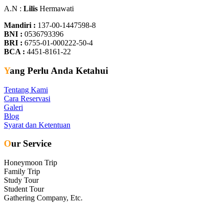
A.N :
Lilis
Hermawati
Mandiri :
137-00-1447598-8
BNI :
0536793396
BRI :
6755-01-000222-50-4
BCA :
4451-8161-22
Yang Perlu Anda Ketahui
Tentang Kami
Cara Reservasi
Galeri
Blog
Syarat dan Ketentuan
Our Service
Honeymoon Trip
Family Trip
Study Tour
Student Tour
Gathering Company, Etc.