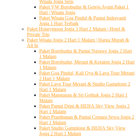
Wisata Jogja Seru
Paket VW Borobudur & Gereja Ayam Paket 1
Hari | Wisata Jogja
Paket Wisata Goa Pindul & Pantai Indrayanti
Jogja 1 Hari Terbaik
Paket Honeymoon Jogja 3 Hari 2 Malam | Hotel &
Private Trip
Paket Wisata Jogja 2 Hari 1 Malam | Harga Murah &
All In
Paket Borobudur & Pantai Ngrawe Jogja 2 Hari
1 Malam
Paket Borobudur, Merapi & Keraton Jogja 2 Hari
1 Malam
Paket Goa Pindul, Kali Oya & Lava Tour Merapi
2 Hari 1 Malam
Paket Lava Tour Merapi & Studio Gamplong 2
Hari 1 Malam
Paket Mangunan & Sri Gethuk Jogja 2 Hari 1
Malam
Paket Pantai Drini & HEHA Sky View Jogja 2
Hari 1 Malam
Paket Prambanan & Pantai Cemara Sewu Jogja 2
Hari 1 Malam
Paket Studio Gamplong & HEHA Sky View
Jogja 2 Hari 1 Malam