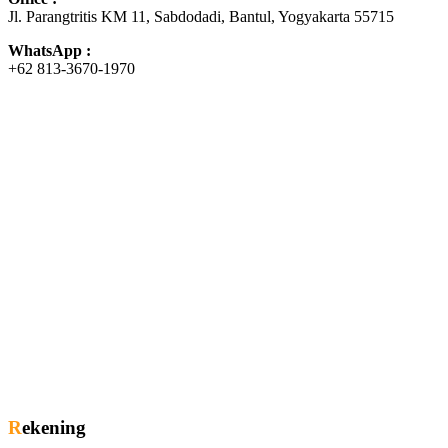
Jl. Parangtritis KM 11, Sabdodadi, Bantul, Yogyakarta 55715
WhatsApp :
+62 813-3670-1970
Rekening