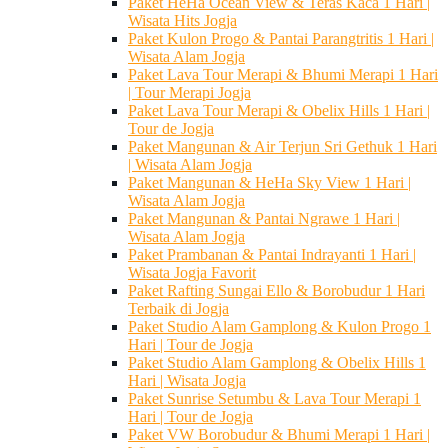
Paket HeHa Ocean View & Teras Kaca 1 Hari |
Wisata Hits Jogja
Paket Kulon Progo & Pantai Parangtritis 1 Hari |
Wisata Alam Jogja
Paket Lava Tour Merapi & Bhumi Merapi 1 Hari
| Tour Merapi Jogja
Paket Lava Tour Merapi & Obelix Hills 1 Hari |
Tour de Jogja
Paket Mangunan & Air Terjun Sri Gethuk 1 Hari
| Wisata Alam Jogja
Paket Mangunan & HeHa Sky View 1 Hari |
Wisata Alam Jogja
Paket Mangunan & Pantai Ngrawe 1 Hari |
Wisata Alam Jogja
Paket Prambanan & Pantai Indrayanti 1 Hari |
Wisata Jogja Favorit
Paket Rafting Sungai Ello & Borobudur 1 Hari
Terbaik di Jogja
Paket Studio Alam Gamplong & Kulon Progo 1
Hari | Tour de Jogja
Paket Studio Alam Gamplong & Obelix Hills 1
Hari | Wisata Jogja
Paket Sunrise Setumbu & Lava Tour Merapi 1
Hari | Tour de Jogja
Paket VW Borobudur & Bhumi Merapi 1 Hari |