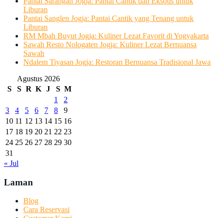
Pantai Sarangan Jogja: Pantai Cantik dan Eksotis untuk
Liburan
Pantai Sanglen Jogja: Pantai Cantik yang Tenang untuk
Liburan
RM Mbah Buyut Jogja: Kuliner Lezat Favorit di Yogyakarta
Sawah Resto Nologaten Jogja: Kuliner Lezat Bernuansa
Sawah
Ndalem Tiyasan Jogja: Restoran Bernuansa Tradisional Jawa
Agustus 2026
S
S
R
K
J
S
M
1
2
3
4
5
6
7
8
9
10
11
12
13
14
15
16
17
18
19
20
21
22
23
24
25
26
27
28
29
30
31
« Jul
Laman
Blog
Cara Reservasi