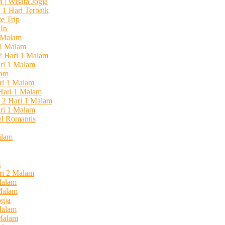
| Wisata Jogja
 1 Hari Terbaik
e Trip
 In
1 Malam
 1 Malam
2 Hari 1 Malam
ri 1 Malam
lam
ri 1 Malam
Hari 1 Malam
 2 Hari 1 Malam
ri 1 Malam
el Romantis
alam
m
ari 2 Malam
Malam
 Malam
ogja
Malam
 Malam