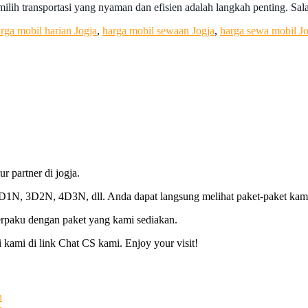
ih transportasi yang nyaman dan efisien adalah langkah penting. Sala
rga mobil harian Jogja
,
harga mobil sewaan Jogja
,
harga sewa mobil Jo
r partner di jogja.
 2D1N, 3D2N, 4D3N, dll. Anda dapat langsung melihat paket-paket kam
rpaku dengan paket yang kami sediakan.
kami di link Chat CS kami. Enjoy your visit!
n