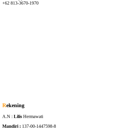
+62 813-3670-1970
Rekening
A.N :
Lilis
Hermawati
Mandiri :
137-00-1447598-8