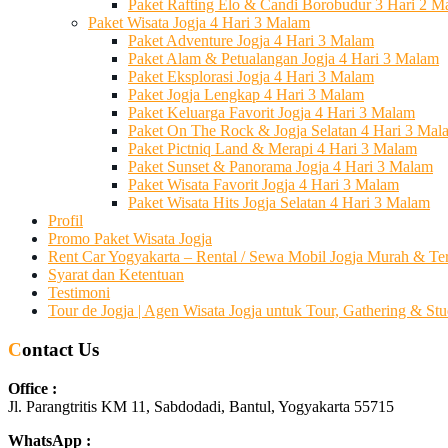
Paket Rafting Elo & Candi Borobudur 3 Hari 2 M
Paket Wisata Jogja 4 Hari 3 Malam
Paket Adventure Jogja 4 Hari 3 Malam
Paket Alam & Petualangan Jogja 4 Hari 3 Malam
Paket Eksplorasi Jogja 4 Hari 3 Malam
Paket Jogja Lengkap 4 Hari 3 Malam
Paket Keluarga Favorit Jogja 4 Hari 3 Malam
Paket On The Rock & Jogja Selatan 4 Hari 3 Mal
Paket Pictniq Land & Merapi 4 Hari 3 Malam
Paket Sunset & Panorama Jogja 4 Hari 3 Malam
Paket Wisata Favorit Jogja 4 Hari 3 Malam
Paket Wisata Hits Jogja Selatan 4 Hari 3 Malam
Profil
Promo Paket Wisata Jogja
Rent Car Yogyakarta – Rental / Sewa Mobil Jogja Murah & Te
Syarat dan Ketentuan
Testimoni
Tour de Jogja | Agen Wisata Jogja untuk Tour, Gathering & St
Contact Us
Office :
Jl. Parangtritis KM 11, Sabdodadi, Bantul, Yogyakarta 55715
WhatsApp :