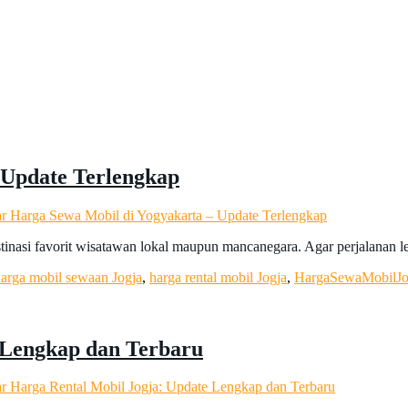
 Update Terlengkap
r Harga Sewa Mobil di Yogyakarta – Update Terlengkap
inasi favorit wisatawan lokal maupun mancanegara. Agar perjalanan 
arga mobil sewaan Jogja
,
harga rental mobil Jogja
,
HargaSewaMobilJo
 Lengkap dan Terbaru
r Harga Rental Mobil Jogja: Update Lengkap dan Terbaru