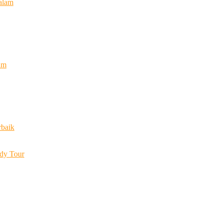
alam
am
rbaik
udy Tour