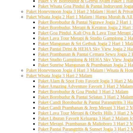
Paket VW Borobudur & Gereja Ayam Paket 1 Hari 
Paket Wisata Goa Pindul & Pantai Indrayanti Jogja
Paket Honeymoon Jogja 3 Hari 2 Malam | Hotel & Privat
Paket Wisata Jogja 2 Hari 1 Malam | Harga Murah & All
Paket Borobudur & Pantai Ngrawe Jogja 2 Hari 
Paket Borobudur, Merapi & Keraton Jogja 2 Hari
Paket Goa Pindul, Kali Oya & Lava Tour Merapi 
Paket Lava Tour Merapi & Studio Gamplong 2 Ha
Paket Mangunan & Sri Gethuk Jogja 2 Hari 1 Ma
Paket Pantai Drini & HEHA Sky View Jogja 2 Ha
Paket Prambanan & Pantai Cemara Sewu Jogja 2 
Paket Studio Gamplong & HEHA Sky View Jogja
Paket Sunrise Mangunan & Prambanan Jogja 2 Ha
Paket Honeymoon Jogja 4 Hari 3 Malam | Wisata & Hot
Paket Wisata Jogja 3 Hari 2 Malam
Paket Alam & Spot Foto Favorit Jogja 3 Hari 2 M
Paket Amazing Adventure Favorit 3 Hari 2 Malam
Paket Borobudur & Goa Pindul 3 Hari 2 Malam
Paket Borobudur & Pantai Selatan 3 Hari 2 Mala
Paket Candi Borobudur & Pantai Parangtritis 3 H
Paket Candi Prambanan & Jeep Merapi 3 Hari 2 
Paket Lava Tour Merapi & Obelix Hills 3 Hari 2
Paket Liburan Favorit Keluarga 3 Hari 2 Malam J
Paket Merapi, Prambanan & Malioboro 3 Hari 2 
Paket Pantai Parangtritis & Sunset Jogja 3 Hari 2