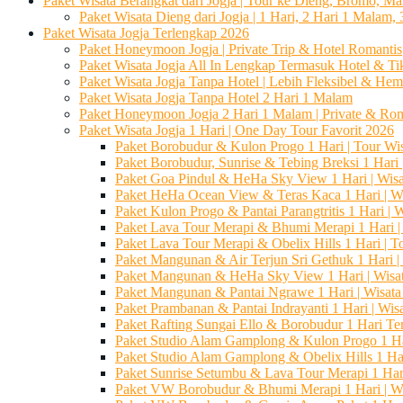
Paket Wisata Berangkat dari Jogja | Tour ke Dieng, Bromo, 
Paket Wisata Dieng dari Jogja | 1 Hari, 2 Hari 1 Mal
Paket Wisata Jogja Terlengkap 2026
Paket Honeymoon Jogja | Private Trip & Hotel Romantis
Paket Wisata Jogja All In Lengkap Termasuk Hotel & Ti
Paket Wisata Jogja Tanpa Hotel | Lebih Fleksibel & Hem
Paket Wisata Jogja Tanpa Hotel 2 Hari 1 Malam
Paket Honeymoon Jogja 2 Hari 1 Malam | Private & Rom
Paket Wisata Jogja 1 Hari | One Day Tour Favorit 2026
Paket Borobudur & Kulon Progo 1 Hari | Tour Wi
Paket Borobudur, Sunrise & Tebing Breksi 1 Hari 
Paket Goa Pindul & HeHa Sky View 1 Hari | Wisa
Paket HeHa Ocean View & Teras Kaca 1 Hari | Wis
Paket Kulon Progo & Pantai Parangtritis 1 Hari | 
Paket Lava Tour Merapi & Bhumi Merapi 1 Hari |
Paket Lava Tour Merapi & Obelix Hills 1 Hari | T
Paket Mangunan & Air Terjun Sri Gethuk 1 Hari |
Paket Mangunan & HeHa Sky View 1 Hari | Wisat
Paket Mangunan & Pantai Ngrawe 1 Hari | Wisata
Paket Prambanan & Pantai Indrayanti 1 Hari | Wisa
Paket Rafting Sungai Ello & Borobudur 1 Hari Ter
Paket Studio Alam Gamplong & Kulon Progo 1 Har
Paket Studio Alam Gamplong & Obelix Hills 1 Hari
Paket Sunrise Setumbu & Lava Tour Merapi 1 Hari
Paket VW Borobudur & Bhumi Merapi 1 Hari | Wi