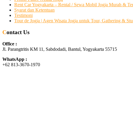
Rent Car Yogyakarta – Rental / Sewa Mobil Jogja Murah & Te
Syarat dan Ketentuan
Testimoni
Tour de Jogja | Agen Wisata Jogja untuk Tour, Gathering & St
Contact Us
Office :
Jl. Parangtritis KM 11, Sabdodadi, Bantul, Yogyakarta 55715
WhatsApp :
+62 813-3670-1970