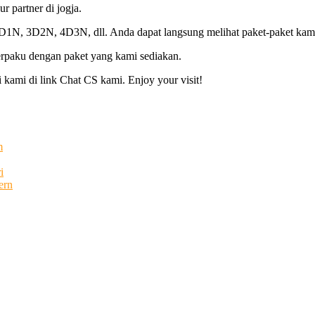
r partner di jogja.
 2D1N, 3D2N, 4D3N, dll. Anda dapat langsung melihat paket-paket kam
rpaku dengan paket yang kami sediakan.
kami di link Chat CS kami. Enjoy your visit!
m
i
ern