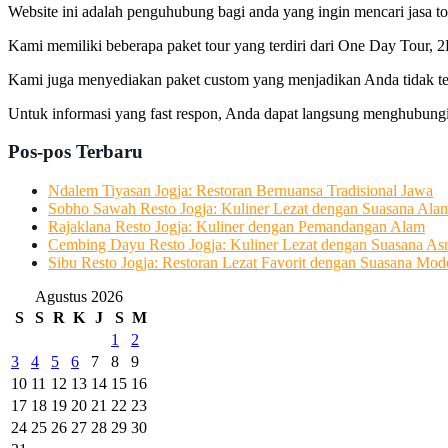
Website ini adalah penguhubung bagi anda yang ingin mencari jasa tou
Kami memiliki beberapa paket tour yang terdiri dari One Day Tour,
Kami juga menyediakan paket custom yang menjadikan Anda tidak te
Untuk informasi yang fast respon, Anda dapat langsung menghubungi 
Pos-pos Terbaru
Ndalem Tiyasan Jogja: Restoran Bernuansa Tradisional Jawa
Sobho Sawah Resto Jogja: Kuliner Lezat dengan Suasana Ala
Rajaklana Resto Jogja: Kuliner dengan Pemandangan Alam
Cembing Dayu Resto Jogja: Kuliner Lezat dengan Suasana Asr
Sibu Resto Jogja: Restoran Lezat Favorit dengan Suasana Mod
Agustus 2026
S
S
R
K
J
S
M
1
2
3
4
5
6
7
8
9
10
11
12
13
14
15
16
17
18
19
20
21
22
23
24
25
26
27
28
29
30