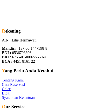
Rekening
A.N :
Lilis
Hermawati
Mandiri :
137-00-1447598-8
BNI :
0536793396
BRI :
6755-01-000222-50-4
BCA :
4451-8161-22
Yang Perlu Anda Ketahui
Tentang Kami
Cara Reservasi
Galeri
Blog
Syarat dan Ketentuan
Our Service