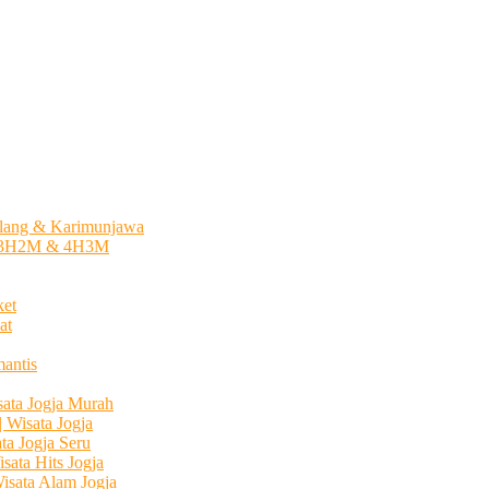
Malang & Karimunjawa
am, 3H2M & 4H3M
ket
at
antis
sata Jogja Murah
| Wisata Jogja
ta Jogja Seru
ata Hits Jogja
Wisata Alam Jogja