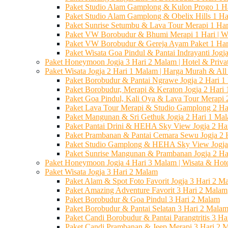
Paket Studio Alam Gamplong & Kulon Progo 1 Har
Paket Studio Alam Gamplong & Obelix Hills 1 Hari
Paket Sunrise Setumbu & Lava Tour Merapi 1 Hari
Paket VW Borobudur & Bhumi Merapi 1 Hari | Wi
Paket VW Borobudur & Gereja Ayam Paket 1 Hari 
Paket Wisata Goa Pindul & Pantai Indrayanti Jogja
Paket Honeymoon Jogja 3 Hari 2 Malam | Hotel & Privat
Paket Wisata Jogja 2 Hari 1 Malam | Harga Murah & All
Paket Borobudur & Pantai Ngrawe Jogja 2 Hari 
Paket Borobudur, Merapi & Keraton Jogja 2 Hari
Paket Goa Pindul, Kali Oya & Lava Tour Merapi 
Paket Lava Tour Merapi & Studio Gamplong 2 Ha
Paket Mangunan & Sri Gethuk Jogja 2 Hari 1 Ma
Paket Pantai Drini & HEHA Sky View Jogja 2 Ha
Paket Prambanan & Pantai Cemara Sewu Jogja 2 
Paket Studio Gamplong & HEHA Sky View Jogja
Paket Sunrise Mangunan & Prambanan Jogja 2 Ha
Paket Honeymoon Jogja 4 Hari 3 Malam | Wisata & Hot
Paket Wisata Jogja 3 Hari 2 Malam
Paket Alam & Spot Foto Favorit Jogja 3 Hari 2 M
Paket Amazing Adventure Favorit 3 Hari 2 Malam
Paket Borobudur & Goa Pindul 3 Hari 2 Malam
Paket Borobudur & Pantai Selatan 3 Hari 2 Mala
Paket Candi Borobudur & Pantai Parangtritis 3 H
Paket Candi Prambanan & Jeep Merapi 3 Hari 2 