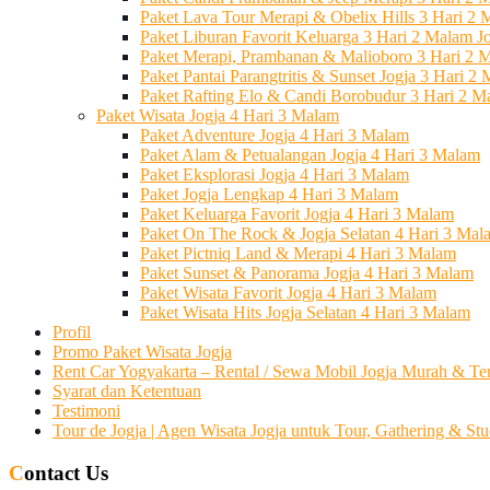
Paket Lava Tour Merapi & Obelix Hills 3 Hari 2
Paket Liburan Favorit Keluarga 3 Hari 2 Malam J
Paket Merapi, Prambanan & Malioboro 3 Hari 2 
Paket Pantai Parangtritis & Sunset Jogja 3 Hari 2
Paket Rafting Elo & Candi Borobudur 3 Hari 2 M
Paket Wisata Jogja 4 Hari 3 Malam
Paket Adventure Jogja 4 Hari 3 Malam
Paket Alam & Petualangan Jogja 4 Hari 3 Malam
Paket Eksplorasi Jogja 4 Hari 3 Malam
Paket Jogja Lengkap 4 Hari 3 Malam
Paket Keluarga Favorit Jogja 4 Hari 3 Malam
Paket On The Rock & Jogja Selatan 4 Hari 3 Mal
Paket Pictniq Land & Merapi 4 Hari 3 Malam
Paket Sunset & Panorama Jogja 4 Hari 3 Malam
Paket Wisata Favorit Jogja 4 Hari 3 Malam
Paket Wisata Hits Jogja Selatan 4 Hari 3 Malam
Profil
Promo Paket Wisata Jogja
Rent Car Yogyakarta – Rental / Sewa Mobil Jogja Murah & Te
Syarat dan Ketentuan
Testimoni
Tour de Jogja | Agen Wisata Jogja untuk Tour, Gathering & St
Contact Us