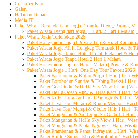
Customer Kami
Galeri
Halaman Depan
Media IT
Paket Wisata Berangkat dari Jogja | Tour ke Dieng, Bromo, 
Paket Wisata Dieng dari Jogja | 1 Hari, 2 Hari 1 Mal
Paket Wisata Jogja Terlengkap 2026
Paket Honeymoon Jogja | Private Trip & Hotel Romantis
Paket Wisata Jogja All In Lengkap Termasuk Hotel & Ti
Paket Wisata Jogja Tanpa Hotel | Lebih Fleksibel & Hem
Paket Wisata Jogja Tanpa Hotel 2 Hari 1 Malam
Paket Honeymoon Jogja 2 Hari 1 Malam | Private & Rom
Paket Wisata Jogja 1 Hari | One Day Tour Favorit 2026
Paket Borobudur & Kulon Progo 1 Hari | Tour Wi
Paket Borobudur, Sunrise & Tebing Breksi 1 Hari 
Paket Goa Pindul & HeHa Sky View 1 Hari | Wisa
Paket HeHa Ocean View & Teras Kaca 1 Hari | Wis
Paket Kulon Progo & Pantai Parangtritis 1 Hari | 
Paket Lava Tour Merapi & Bhumi Merapi 1 Hari |
Paket Lava Tour Merapi & Obelix Hills 1 Hari | T
Paket Mangunan & Air Terjun Sri Gethuk 1 Hari |
Paket Mangunan & HeHa Sky View 1 Hari | Wisat
Paket Mangunan & Pantai Ngrawe 1 Hari | Wisata
Paket Prambanan & Pantai Indrayanti 1 Hari | Wisa
Paket Rafting Sungai Ello & Borobudur 1 Hari Ter