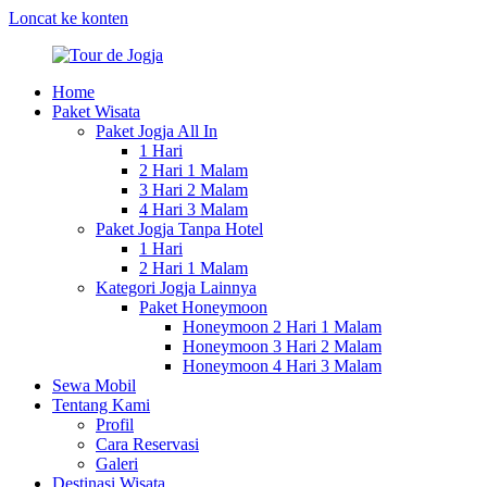
Loncat ke konten
Home
Tour
Paket
Paket Wisata
de
Tour
Paket Jogja All In
Jogja
&
1 Hari
Wisata
2 Hari 1 Malam
Jogja
3 Hari 2 Malam
2025
4 Hari 3 Malam
Paket Jogja Tanpa Hotel
1 Hari
2 Hari 1 Malam
Kategori Jogja Lainnya
Paket Honeymoon
Honeymoon 2 Hari 1 Malam
Honeymoon 3 Hari 2 Malam
Honeymoon 4 Hari 3 Malam
Sewa Mobil
Tentang Kami
Profil
Cara Reservasi
Galeri
Destinasi Wisata