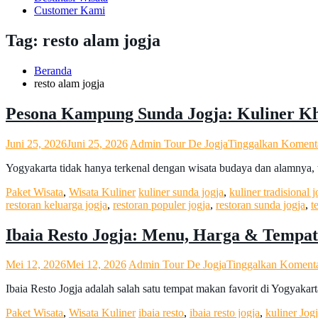
Customer Kami
Tag:
resto alam jogja
Beranda
resto alam jogja
Pesona Kampung Sunda Jogja: Kuliner Kh
Juni 25, 2026
Juni 25, 2026
Admin Tour De Jogja
Tinggalkan Koment
Yogyakarta tidak hanya terkenal dengan wisata budaya dan alamnya, 
Paket Wisata
,
Wisata Kuliner
kuliner sunda jogja
,
kuliner tradisional j
restoran keluarga jogja
,
restoran populer jogja
,
restoran sunda jogja
,
t
Ibaia Resto Jogja: Menu, Harga & Temp
Mei 12, 2026
Mei 12, 2026
Admin Tour De Jogja
Tinggalkan Koment
Ibaia Resto Jogja adalah salah satu tempat makan favorit di Yogyaka
Paket Wisata
,
Wisata Kuliner
ibaia resto
,
ibaia resto jogja
,
kuliner Jog