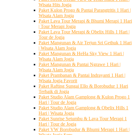
Wisata Hits Jogja
Paket Kulon Progo & Pantai Parangtritis 1 Hari |
Wisata Alam Jogja
Paket Lava Tour Merapi & Bhumi Merapi 1 Hari
| Tour Merapi Jogja
Paket Lava Tour Merapi & Obelix Hills 1 Hari |
Tour de Jogja
Paket Mangunan & Air Terjun Sri Gethuk 1 Hari
| Wisata Alam Jogja
Paket Mangunan & HeHa Sky View 1 Hari |
Wisata Alam Jogja
Paket Mangunan & Pantai Ngrawe 1 Hari |
Wisata Alam Jogja
Paket Prambanan & Pantai Indrayanti 1 Hari |
Wisata Jogja Favorit
Paket Rafting Sungai Ello & Borobudur 1 Hari
Terbaik di Jogja
Paket Studio Alam Gamplong & Kulon Progo 1
Hari | Tour de Jogja
Paket Studio Alam Gamplong & Obelix Hills 1
Hari | Wisata Jogja
Paket Sunrise Setumbu & Lava Tour Merapi 1
Hari | Tour de Jogja
Paket VW Borobudur & Bhumi Merapi 1 Hari |
Wisata Jogja Seru