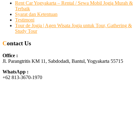
Rent Car Yogyakarta – Rental / Sewa Mobil Jogja Murah &
Terbaik
Syarat dan Ketentuan
Testimoni
Tour de Jogja | Agen Wisata Jogja untuk Tour, Gathering &
Study Tour
Contact Us
Office :
Jl. Parangtritis KM 11, Sabdodadi, Bantul, Yogyakarta 55715
WhatsApp :
+62 813-3670-1970