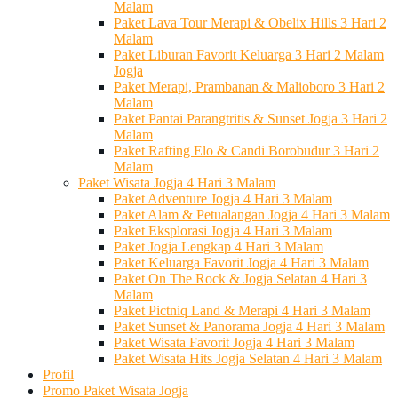
Malam
Paket Lava Tour Merapi & Obelix Hills 3 Hari 2
Malam
Paket Liburan Favorit Keluarga 3 Hari 2 Malam
Jogja
Paket Merapi, Prambanan & Malioboro 3 Hari 2
Malam
Paket Pantai Parangtritis & Sunset Jogja 3 Hari 2
Malam
Paket Rafting Elo & Candi Borobudur 3 Hari 2
Malam
Paket Wisata Jogja 4 Hari 3 Malam
Paket Adventure Jogja 4 Hari 3 Malam
Paket Alam & Petualangan Jogja 4 Hari 3 Malam
Paket Eksplorasi Jogja 4 Hari 3 Malam
Paket Jogja Lengkap 4 Hari 3 Malam
Paket Keluarga Favorit Jogja 4 Hari 3 Malam
Paket On The Rock & Jogja Selatan 4 Hari 3
Malam
Paket Pictniq Land & Merapi 4 Hari 3 Malam
Paket Sunset & Panorama Jogja 4 Hari 3 Malam
Paket Wisata Favorit Jogja 4 Hari 3 Malam
Paket Wisata Hits Jogja Selatan 4 Hari 3 Malam
Profil
Promo Paket Wisata Jogja