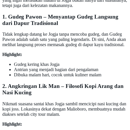
yang ingin merasakan malam di Jogja bukan hanya dari suasananya,
tetapi juga dari kelezatan makanannya.
1. Gudeg Pawon – Menyantap Gudeg Langsung
dari Dapur Tradisional
Tidak lengkap datang ke Jogja tanpa mencoba gudeg, dan Gudeg
Pawon adalah salah satu yang paling legendaris. Di sini, Anda akan
melihat langsung proses memasak gudeg di dapur kayu tradisional.
Highlight:
Gudeg kering khas Jogja
Antrian yang menjadi bagian dari pengalaman
Dibuka malam hari, cocok untuk kuliner malam
2. Angkringan Lik Man – Filosofi Kopi Arang dan
Nasi Kucing
Nikmati suasana santai khas Jogja sambil mencicipi nasi kucing dan
kopi joss. Lokasinya dekat dengan Malioboro, membuatnya mudah
diakses setelah city tour malam.
Highlight: