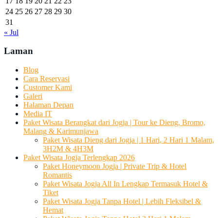
17
18
19
20
21
22
23
24
25
26
27
28
29
30
31
« Jul
Laman
Blog
Cara Reservasi
Customer Kami
Galeri
Halaman Depan
Media IT
Paket Wisata Berangkat dari Jogja | Tour ke Dieng, Bromo,
Malang & Karimunjawa
Paket Wisata Dieng dari Jogja | 1 Hari, 2 Hari 1 Malam,
3H2M & 4H3M
Paket Wisata Jogja Terlengkap 2026
Paket Honeymoon Jogja | Private Trip & Hotel
Romantis
Paket Wisata Jogja All In Lengkap Termasuk Hotel &
Tiket
Paket Wisata Jogja Tanpa Hotel | Lebih Fleksibel &
Hemat