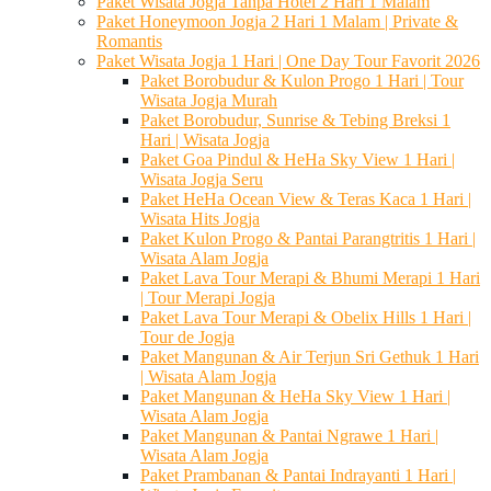
Paket Wisata Jogja Tanpa Hotel 2 Hari 1 Malam
Paket Honeymoon Jogja 2 Hari 1 Malam | Private &
Romantis
Paket Wisata Jogja 1 Hari | One Day Tour Favorit 2026
Paket Borobudur & Kulon Progo 1 Hari | Tour
Wisata Jogja Murah
Paket Borobudur, Sunrise & Tebing Breksi 1
Hari | Wisata Jogja
Paket Goa Pindul & HeHa Sky View 1 Hari |
Wisata Jogja Seru
Paket HeHa Ocean View & Teras Kaca 1 Hari |
Wisata Hits Jogja
Paket Kulon Progo & Pantai Parangtritis 1 Hari |
Wisata Alam Jogja
Paket Lava Tour Merapi & Bhumi Merapi 1 Hari
| Tour Merapi Jogja
Paket Lava Tour Merapi & Obelix Hills 1 Hari |
Tour de Jogja
Paket Mangunan & Air Terjun Sri Gethuk 1 Hari
| Wisata Alam Jogja
Paket Mangunan & HeHa Sky View 1 Hari |
Wisata Alam Jogja
Paket Mangunan & Pantai Ngrawe 1 Hari |
Wisata Alam Jogja
Paket Prambanan & Pantai Indrayanti 1 Hari |