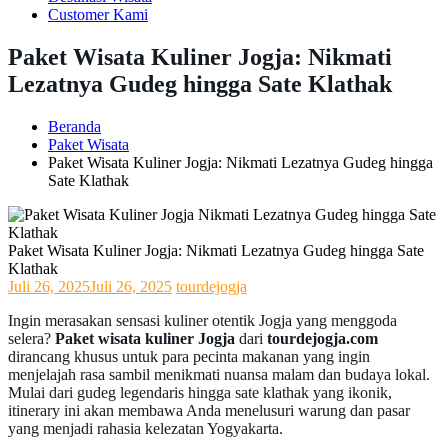
Customer Kami
Paket Wisata Kuliner Jogja: Nikmati
Lezatnya Gudeg hingga Sate Klathak
Beranda
Paket Wisata
Paket Wisata Kuliner Jogja: Nikmati Lezatnya Gudeg hingga
Sate Klathak
Paket Wisata Kuliner Jogja: Nikmati Lezatnya Gudeg hingga Sate
Klathak
Juli 26, 2025
Juli 26, 2025
tourdejogja
Ingin merasakan sensasi kuliner otentik Jogja yang menggoda
selera?
Paket wisata kuliner Jogja
dari
tourdejogja.com
dirancang khusus untuk para pecinta makanan yang ingin
menjelajah rasa sambil menikmati nuansa malam dan budaya lokal.
Mulai dari gudeg legendaris hingga sate klathak yang ikonik,
itinerary ini akan membawa Anda menelusuri warung dan pasar
yang menjadi rahasia kelezatan Yogyakarta.