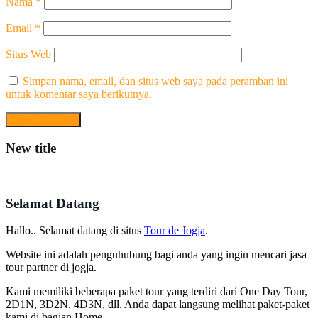
Nama
*
Email
*
Situs Web
Simpan nama, email, dan situs web saya pada peramban ini
untuk komentar saya berikutnya.
New title
Selamat Datang
Hallo.. Selamat datang di situs
Tour de Jogja
.
Website ini adalah penguhubung bagi anda yang ingin mencari jasa
tour partner di jogja.
Kami memiliki beberapa paket tour yang terdiri dari One Day Tour,
2D1N, 3D2N, 4D3N, dll. Anda dapat langsung melihat paket-paket
kami di bagian Home.