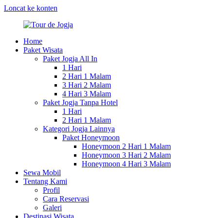
Loncat ke konten
Home
Tour
Paket
Paket Wisata
de
Tour
Paket Jogja All In
Jogja
&
1 Hari
Wisata
2 Hari 1 Malam
Jogja
3 Hari 2 Malam
2025
4 Hari 3 Malam
Paket Jogja Tanpa Hotel
1 Hari
2 Hari 1 Malam
Kategori Jogja Lainnya
Paket Honeymoon
Honeymoon 2 Hari 1 Malam
Honeymoon 3 Hari 2 Malam
Honeymoon 4 Hari 3 Malam
Sewa Mobil
Tentang Kami
Profil
Cara Reservasi
Galeri
Destinasi Wisata